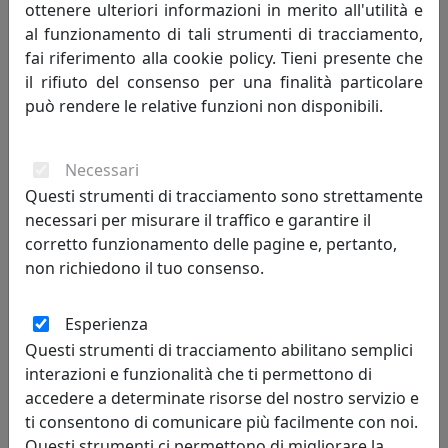
ottenere ulteriori informazioni in merito all'utilità e
clienti, su richiesta è possibile eseguire il pagamento
al funzionamento di tali strumenti di tracciamento,
tramite bonifico bancario.
fai riferimento alla cookie policy. Tieni presente che
il rifiuto del consenso per una finalità particolare
8.2 L'addebito sulla carta di credito sarà effettuato solo
può rendere le relative funzioni non disponibili.
dopo che la società emittente della carta di credito
utilizzata dall'utente avrà rilasciato l'autorizzazione
all'addebito.
Necessari
8.3 Qualora la fattura si ritenesse necessaria, il cliente è
Questi strumenti di tracciamento sono strettamente
tenuto a comunicarlo durante la compilazione
necessari per misurare il traffico e garantire il
dell’ordine di acquisto. La ricevuta di ciascun acquisto
corretto funzionamento delle pagine e, pertanto,
sarà disponibile nella sezione "Profilo – i miei ordini".
non richiedono il tuo consenso.
9. GARANZIE E NON CONFORMITÀ DEI PRODOTTI
Esperienza
9.1 I prodotti offerti sul sito internet sono conformi alla
Questi strumenti di tracciamento abilitano semplici
legislazione nazionale e comunitaria vigente in Italia.
interazioni e funzionalità che ti permettono di
9.2 La descrizione dei prodotti offerti sul sito internet è
accedere a determinate risorse del nostro servizio e
quella che i fornitori, sotto la propria responsabilità,
ti consentono di comunicare più facilmente con noi.
hanno comunicato a Interior Art Design. Le immagini e i
Questi strumenti ci permettono di migliorare la