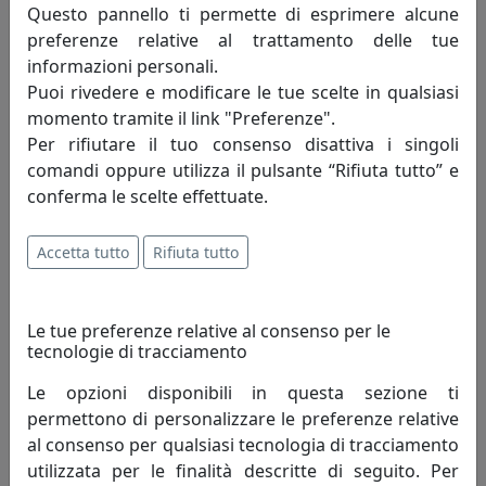
oggetto prodotti confezionati su misura e/o
Questo pannello ti permette di esprimere alcune
personalizzati, nelle dimensioni forme e colorazioni
preferenze relative al trattamento delle tue
decise dall'utente, che concorrano a determinare un
informazioni personali.
prodotto le cui caratteristiche siano diverse dalla
Puoi rivedere e modificare le tue scelte in qualsiasi
consyeta proposta di vendita riscontrabile tramite il
momento tramite il link "Preferenze".
canale online e il catalogo prodotti dell'azienda
Per rifiutare il tuo consenso disattiva i singoli
produttrice.
comandi oppure utilizza il pulsante “Rifiuta tutto” e
conferma le scelte effettuate.
8. PAGAMENTO
8.1 Il pagamento dei prodotti acquistati sul Sito si
Accetta tutto
Rifiuta tutto
effettua mediante i seguenti metodi:
- Paypal: il sistema di pagamento Paypal permette di
Le tue preferenze relative al consenso per le
tecnologie di tracciamento
pagare tramite la propria carta di credito/prepagata o
tramite il conto Paypal. L'utilizzo di Paypal non
Le opzioni disponibili in questa sezione ti
comporta alcun costo aggiuntivo per il cliente e non è
permettono di personalizzare le preferenze relative
necessario registrarsi o aprire un conto.
al consenso per qualsiasi tecnologia di tracciamento
utilizzata per le finalità descritte di seguito. Per
- Bonifico Bancario: previo accordo con l’assistenza