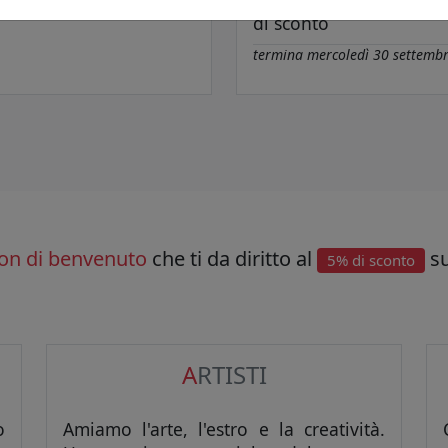
di sconto
termina
mercoledì 30 settemb
on di benvenuto
che ti da diritto al
su
5% di sconto
A
RTISTI
o
Amiamo l'arte, l'estro e la creatività.