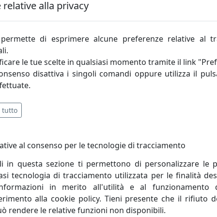
relative alla privacy
6% di
sconto nel
carrello
permette di esprimere alcune preferenze relative al t
li.
icare le tue scelte in qualsiasi momento tramite il link "Pre
consenso disattiva i singoli comandi oppure utilizza il puls
fettuate.
 tutto
Ottaviani Home è si
ative al consenso per le tecnologie di tracciamento
cu in stile moderno.
Complementi d'arredo ch
e il 7% di sconto
di Ottaviani Home. Usa
li in questa sezione ti permettono di personalizzare le p
6% di sconto
i tecnologia di tracciamento utilizzata per le finalità des
termina
mercoledì 30 settemb
informazioni in merito all'utilità e al funzionamento 
ferimento alla cookie policy. Tieni presente che il rifiuto
uò rendere le relative funzioni non disponibili.