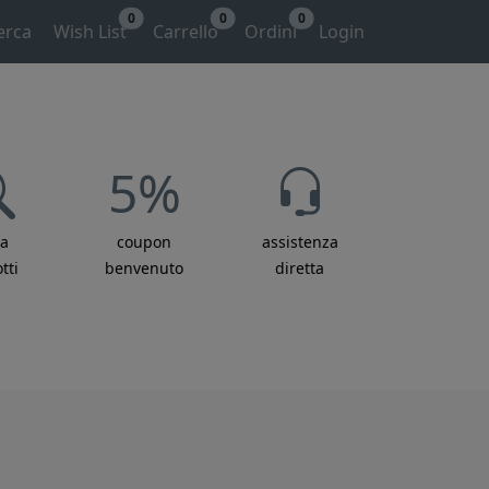
0
0
0
erca
Wish List
Carrello
Ordini
Login
5%
ca
coupon
assistenza
tti
benvenuto
diretta