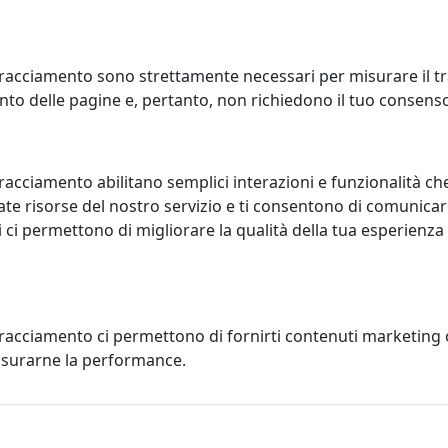
racciamento sono strettamente necessari per misurare il traf
to delle pagine e, pertanto, non richiedono il tuo consens
7% di
sconto nel
carrello
racciamento abilitano semplici interazioni e funzionalità ch
te risorse del nostro servizio e ti consentono di comunicar
 ci permettono di migliorare la qualità della tua esperienza
tracciamento ci permettono di fornirti contenuti marketing
misurarne la performance.
ri
L'home decor di Vest
i degli oggetti di uso
Una famiglia di prodotti
coupon
DETTAGLI7
per
cristallo acrilico. Usa 