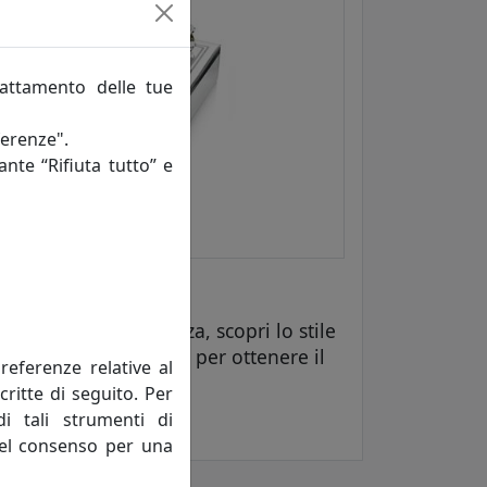
rattamento delle tue
ferenze".
ante “Rifiuta tutto” e
nonimo di eleganza
e fanno la differenza, scopri lo stile
 il coupon
OTTAVIANI
per ottenere il
referenze relative al
critte di seguito. Per
re 2026
di tali strumenti di
 del consenso per una