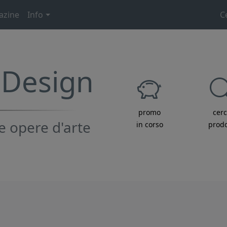
azine
Info
C
t Design
promo
cer
e opere d'arte
in corso
prodo