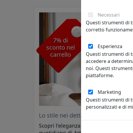
Necessari
Questi strumenti di t
corretto funzionamen
7% di
Esperienza
sconto nel
carrello
Questi strumenti di t
accedere a determina
noi. Questi strumenti
piattaforme.
Marketing
Questi strumenti di 
personalizzati e di 
Lo stile nei dettagli di Arti e Mestie
Scopri l'eleganza e lo stile nei dettagl
quotidiano di Arti e Mestieri. Usa il 