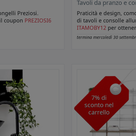
Tavoli da pranzo e co
ngelli Preziosi.
Praticità e design, co
 il coupon
PREZIOSI6
di tavoli e consolle all
ITAMOBY12
per ottener
termina
mercoledì 30 settemb
7% di
sconto nel
carrello