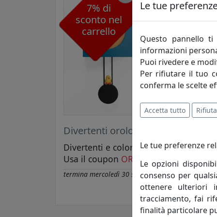
Le tue preferenze 
7% di
sconto nel
carrello
Questo pannello ti 
informazioni persona
Puoi rivedere e modif
Per rifiutare il tuo 
conferma le scelte ef
Accetta tutto
Rifiuta
Divertenti orologi a cucu
Le tue preferenze rel
Divertenti e coloratissimi orologi a cu
Usa il coupon
ORLGCUCU7
per ottener
Le opzioni disponibi
termina
mercoledì 30 settembre 2026
consenso per qualsias
ottenere ulteriori 
tracciamento, fai ri
finalità particolare p