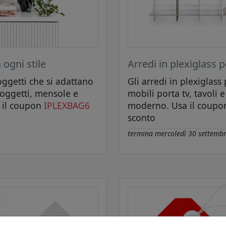
 ogni stile
Arredi in plexiglass pe
oggetti che si adattano
Gli arredi in plexiglass 
taoggetti, mensole e
mobili porta tv, tavoli 
 il coupon
IPLEXBAG6
moderno. Usa il coup
sconto
termina
mercoledì 30 settemb