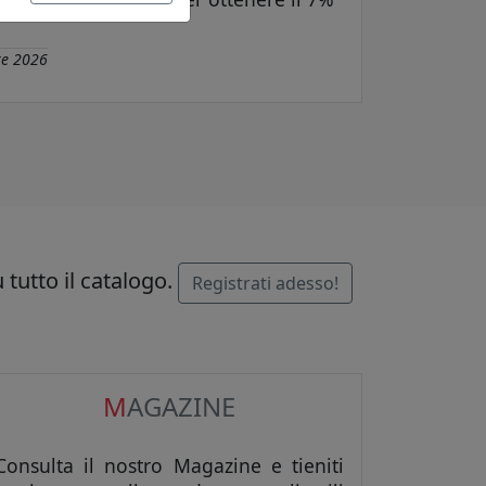
re 2026
 tutto il catalogo.
Registrati adesso!
M
AGAZINE
Consulta il nostro Magazine e tieniti