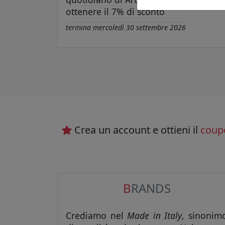
ottenere il 7% di sconto
termina
mercoledì 30 settembre 2026
Crea un account e ottieni il
coup
B
RANDS
Crediamo nel
Made in Italy
, sinonim