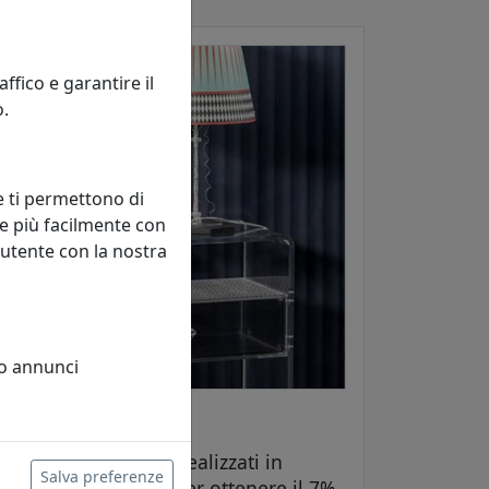
fico e garantire il
o.
e ti permettono di
e più facilmente con
 utente con la nostra
 o annunci
a
 di uso quotidiano realizzati in
Salva preferenze
il coupon
VESTA2025
per ottenere il 7%