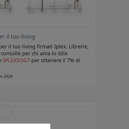
r il tuo living
per il tuo living firmati Iplex. Librerie,
e consolle per chi ama lo stile
on
IPLEXSOG7
per ottenere il 7% di
re 2026