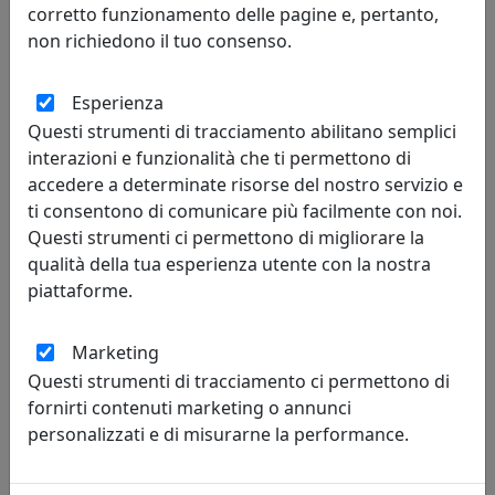
corretto funzionamento delle pagine e, pertanto,
Ferroluce
non richiedono il tuo consenso.
629,28 €
684,00 €
Esperienza
Questi strumenti di tracciamento abilitano semplici
interazioni e funzionalità che ti permettono di
accedere a determinate risorse del nostro servizio e
ti consentono di comunicare più facilmente con noi.
Questi strumenti ci permettono di migliorare la
qualità della tua esperienza utente con la nostra
piattaforme.
Marketing
Questi strumenti di tracciamento ci permettono di
APPLIQUE A 4 LUCI CARPET 1137/A90-BI BIANCO
fornirti contenuti marketing o annunci
Toplight
personalizzati e di misurarne la performance.
227,00 €