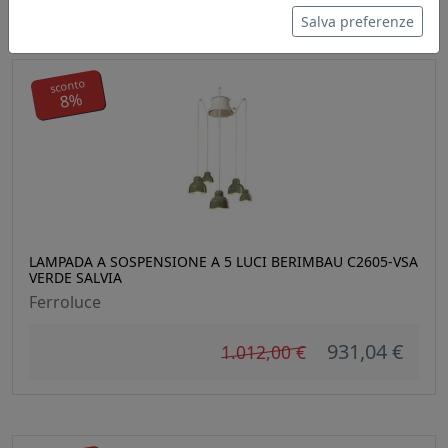
Salva preferenze
sconto
8%
LAMPADA A SOSPENSIONE A 5 LUCI BERIMBAU C2605-VSA
VERDE SALVIA
Ferroluce
931,04 €
1.012,00 €