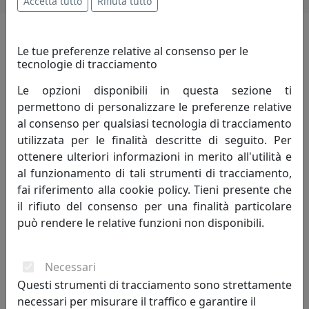
Accetta tutto
Rifiuta tutto
Le tue preferenze relative al consenso per le
i più visitati
tecnologie di tracciamento
scopri i
prodotti
che hanno riscosso
Le opzioni disponibili in questa sezione ti
maggior interesse
permettono di personalizzare le preferenze relative
al consenso per qualsiasi tecnologia di tracciamento
utilizzata per le finalità descritte di seguito. Per
ottenere ulteriori informazioni in merito all'utilità e
sconto
al funzionamento di tali strumenti di tracciamento,
8%
fai riferimento alla cookie policy. Tieni presente che
il rifiuto del consenso per una finalità particolare
può rendere le relative funzioni non disponibili.
Necessari
Questi strumenti di tracciamento sono strettamente
LAMPADA A SOSPENSIONE COLLEZIONE VAGUE-VINTAGE
necessari per misurare il traffico e garantire il
C1417 ROSSO