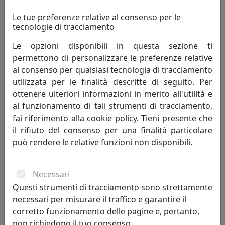
Le tue preferenze relative al consenso per le
tecnologie di tracciamento
LAMPADA DA TAVOLO GEMMA TAGLIO DIAMANTE,
OTTAVIANI, COD 21579
Le opzioni disponibili in questa sezione ti
Ottaviani
permettono di personalizzare le preferenze relative
al consenso per qualsiasi tecnologia di tracciamento
147,87 €
159,00 €
utilizzata per le finalità descritte di seguito. Per
ottenere ulteriori informazioni in merito all'utilità e
al funzionamento di tali strumenti di tracciamento,
fai riferimento alla cookie policy. Tieni presente che
sconto
il rifiuto del consenso per una finalità particolare
7%
può rendere le relative funzioni non disponibili.
Necessari
Questi strumenti di tracciamento sono strettamente
necessari per misurare il traffico e garantire il
corretto funzionamento delle pagine e, pertanto,
LAMPADA DA TAVOLO TOTEM CON CRISTALLI, OTTAVIANI,
COD 21571
non richiedono il tuo consenso.