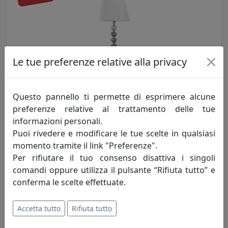
Le tue preferenze relative alla privacy
LAMPADA DA TAVOLO FENICOTTERO IN CRISTALLO PC.,
OTTAVIANI, COD 21575
Questo pannello ti permette di esprimere alcune
Ottaviani
preferenze relative al trattamento delle tue
201,81 €
217,00 €
informazioni personali.
Puoi rivedere e modificare le tue scelte in qualsiasi
momento tramite il link "Preferenze".
Per rifiutare il tuo consenso disattiva i singoli
comandi oppure utilizza il pulsante “Rifiuta tutto” e
sconto
7%
conferma le scelte effettuate.
Accetta tutto
Rifiuta tutto