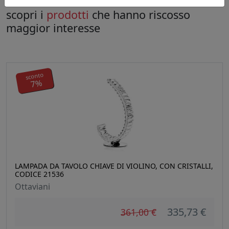
scopri i
prodotti
che hanno riscosso
maggior interesse
sconto
7%
LAMPADA DA TAVOLO CHIAVE DI VIOLINO, CON CRISTALLI,
CODICE 21536
Ottaviani
335,73 €
361,00 €