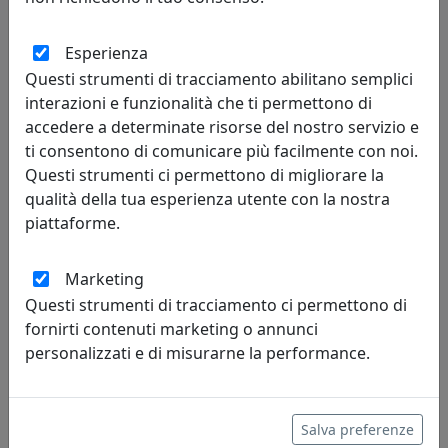
Ottaviani
Esperienza
335,73 €
361,00 €
Questi strumenti di tracciamento abilitano semplici
interazioni e funzionalità che ti permettono di
accedere a determinate risorse del nostro servizio e
ti consentono di comunicare più facilmente con noi.
pagina
Questi strumenti ci permettono di migliorare la
prev
next
1 di 2
qualità della tua esperienza utente con la nostra
piattaforme.
Marketing
Questi strumenti di tracciamento ci permettono di
fornirti contenuti marketing o annunci
personalizzati e di misurarne la performance.
i più visitati
Salva preferenze