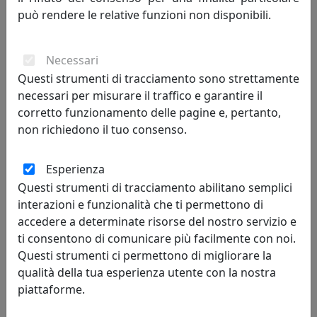
può rendere le relative funzioni non disponibili.
Necessari
Questi strumenti di tracciamento sono strettamente
necessari per misurare il traffico e garantire il
corretto funzionamento delle pagine e, pertanto,
non richiedono il tuo consenso.
Esperienza
MENSOLA BALLOON 45X18 CON DUE ATTACCAPANNI
Questi strumenti di tracciamento abilitano semplici
OG09045A-01 BIANCO
interazioni e funzionalità che ti permettono di
MemeDesign
accedere a determinate risorse del nostro servizio e
237,00 €
ti consentono di comunicare più facilmente con noi.
Questi strumenti ci permettono di migliorare la
qualità della tua esperienza utente con la nostra
piattaforme.