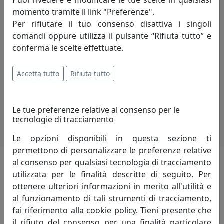
momento tramite il link "Preferenze".
Per rifiutare il tuo consenso disattiva i singoli
comandi oppure utilizza il pulsante “Rifiuta tutto” e
conferma le scelte effettuate.
Tavoli allungabili
Accetta tutto
Rifiuta tutto
oltre
200
prodotti
Le tue preferenze relative al consenso per le
tecnologie di tracciamento
Le opzioni disponibili in questa sezione ti
permettono di personalizzare le preferenze relative
al consenso per qualsiasi tecnologia di tracciamento
utilizzata per le finalità descritte di seguito. Per
i più visitati
ottenere ulteriori informazioni in merito all'utilità e
al funzionamento di tali strumenti di tracciamento,
scopri i
prodotti
che hanno riscosso
fai riferimento alla cookie policy. Tieni presente che
maggior interesse
il rifiuto del consenso per una finalità particolare