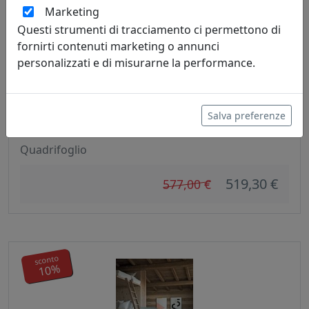
sconto
10%
Marketing
Questi strumenti di tracciamento ci permettono di
fornirti contenuti marketing o annunci
personalizzati e di misurarne la performance.
Salva preferenze
SEDIA MOON, LA RIVOLUZIONE COPERNICANA, CODICE
OMOONV01
Quadrifoglio
519,30 €
577,00 €
sconto
10%