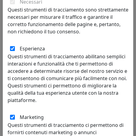
Necessari
Questi strumenti di tracciamento sono strettamente
332,00 €
necessari per misurare il traffico e garantire il
corretto funzionamento delle pagine e, pertanto,
non richiedono il tuo consenso.
sconto
Esperienza
6%
Questi strumenti di tracciamento abilitano semplici
interazioni e funzionalità che ti permettono di
accedere a determinate risorse del nostro servizio e
ti consentono di comunicare più facilmente con noi.
Questi strumenti ci permettono di migliorare la
qualità della tua esperienza utente con la nostra
PORTAFOTO NOZZE D'ORO, RIQUADRO INTERNO 20X25
piattaforme.
ARGENTATO CR209-50
Bongelli Preziosi
Marketing
91,18 €
Questi strumenti di tracciamento ci permettono di
97,00 €
fornirti contenuti marketing o annunci