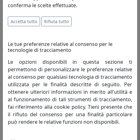
conferma le scelte effettuate.
PORTAFOTO IN CRISTALLO, FOTO RITRATTO 20X25,
OTTAVIANI HOME, CODICE 25051
Ottaviani
Accetta tutto
Rifiuta tutto
74,00 €
Le tue preferenze relative al consenso per le
tecnologie di tracciamento
Le opzioni disponibili in questa sezione ti
permettono di personalizzare le preferenze relative
al consenso per qualsiasi tecnologia di tracciamento
utilizzata per le finalità descritte di seguito. Per
ottenere ulteriori informazioni in merito all'utilità e
al funzionamento di tali strumenti di tracciamento,
fai riferimento alla cookie policy. Tieni presente che
il rifiuto del consenso per una finalità particolare
può rendere le relative funzioni non disponibili.
PORTAFOTO IN ARGENTO 925, FOTO RITRATTO 18X24,
OTTAVIANI HOME, CODICE 255022M
Ottaviani