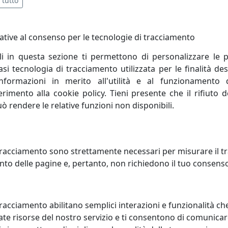
 tutto
ative al consenso per le tecnologie di tracciamento
AFOTO CAMELIE IN METALLO
PORTAFOTO LUCE IN METALLO
li in questa sezione ti permettono di personalizzare le p
NTATO, FOTO RITRATTO 13X18,
ARGENTATO, FOTO RITRATTO 18X
i tecnologia di tracciamento utilizzata per le finalità des
VIANI HOME, CODICE 255020AM
OTTAVIANI HOME, CODICE 2550
informazioni in merito all'utilità e al funzionamento 
viani
Ottaviani
ferimento alla cookie policy. Tieni presente che il rifiuto
uò rendere le relative funzioni non disponibili.
123,00 €
185,00
racciamento sono strettamente necessari per misurare il traf
to delle pagine e, pertanto, non richiedono il tuo consens
racciamento abilitano semplici interazioni e funzionalità ch
te risorse del nostro servizio e ti consentono di comunicar