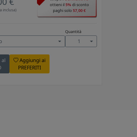
00 €
ottieni il
5%
di sconto
a inclusa)
paghi solo
57,00 €
Quantità
o
1
 al
Aggiungi ai
O
PREFERITI