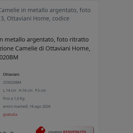
Camelie in metallo argentato, foto
13, Ottaviani Home, codice
n metallo argentato, foto ritratto
ezione Camelie di Ottaviani Home,
5020BM
Ottaviani
255020BM
L.
14
cm
H.
18
cm
P.
5
cm
fino a
1,0
Kg
entro martedì, 18 ago 2026
gratuita
coupon
BENVENUTO