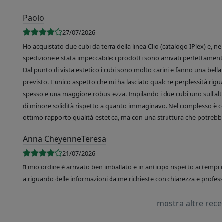
Paolo
27/07/2026
Ho acquistato due cubi da terra della linea Clio (catalogo IPlex) e, n
spedizione è stata impeccabile: i prodotti sono arrivati perfettamente
Dal punto di vista estetico i cubi sono molto carini e fanno una bella 
previsto. L'unico aspetto che mi ha lasciato qualche perplessità rigu
spesso e una maggiore robustezza. Impilando i due cubi uno sull'altr
di minore solidità rispetto a quanto immaginavo. Nel complesso è 
ottimo rapporto qualità-estetica, ma con una struttura che potrebbe
Anna CheyenneTeresa
21/07/2026
Il mio ordine è arrivato ben imballato e in anticipo rispetto ai tempi 
a riguardo delle informazioni da me richieste con chiarezza e professi
mostra altre rec