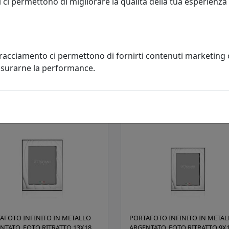
 ci permettono di migliorare la qualità della tua esperienza
AFOTO DAMASCO IN METALLO
PORTAFOTO DAMASCO IN META
NTATO, FOTO RITRATTO 18X24,
ARGENTATO, FOTO RITRATTO 13X
VIANI HOME, CODICE 255017M
OTTAVIANI HOME, CODICE 2550
viani
Ottaviani
tracciamento ci permettono di fornirti contenuti marketing
misurarne la performance.
185,00 €
123,00
AFOTO INFINITO IN METALLO
PORTAFOTO INFINITO IN META
NTATO, FOTO RITRATTO 13X18,
ARGENTATO, FOTO RITRATTO 9X1