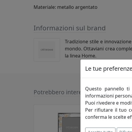
Materiale: metallo argentato
Informazioni sul brand
Tradizione stile e innovazione
mondo. Ottaviani crea compleme
la linea Home.
Le tue preferenze 
Questo pannello ti 
Potrebbero interessarti
informazioni persona
Puoi rivedere e modif
Per rifiutare il tuo 
conferma le scelte ef