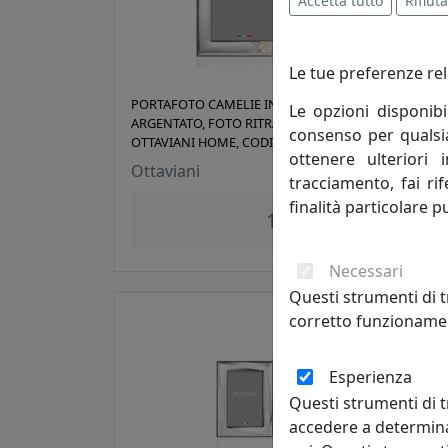
Accetta tutto
Rifiuta
Le tue preferenze rel
PORTAFOTO CAMELIE IN METALLO
PORT
Le opzioni disponibi
ARGENTATO, FOTO RITRATTO 18X24,
ARGE
consenso per qualsias
OTTAVIANI HOME, CODICE 255020M
OTTA
ottenere ulteriori 
Ottaviani
Otta
tracciamento, fai ri
finalità particolare p
185,00 €
Necessari
Questi strumenti di t
corretto funzionamen
Esperienza
Questi strumenti di t
accedere a determina