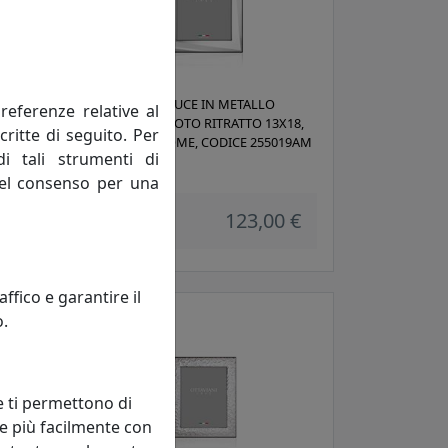
PORTAFOTO LUCE IN METALLO
referenze relative al
24,
ARGENTATO, FOTO RITRATTO 13X18,
critte di seguito. Per
19M
OTTAVIANI HOME, CODICE 255019AM
di tali strumenti di
Ottaviani
 del consenso per una
 €
123,00 €
fico e garantire il
o.
e ti permettono di
e più facilmente con