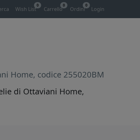
0
0
0
erca
Wish List
Carrello
Ordini
Login
aviani Home, codice 255020BM
elie di Ottaviani Home,