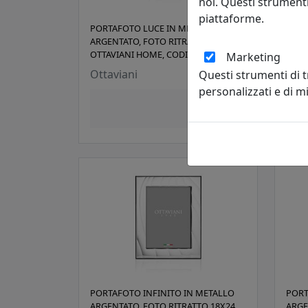
noi. Questi strumenti
piattaforme.
PORTAFOTO LUCE IN METALLO
PORT
ARGENTATO, FOTO RITRATTO 9X13,
ARGE
OTTAVIANI HOME, CODICE 255019BM
OTTA
Marketing
Ottaviani
Otta
Questi strumenti di 
personalizzati e di 
56,00 €
PORTAFOTO INFINITO IN METALLO
PORT
ARGENTATO, FOTO RITRATTO 18X24,
ARGE