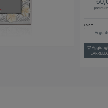
60,
prezzo (iv
Colore
Argent
Aggiungi
CARRELL