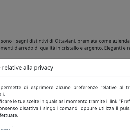
 sono i segni distintivi di Ottaviani, premiata come azienda
nti d'arredo di qualità in cristallo e argento. Eleganti e ra
relative alla privacy
permette di esprimere alcune preferenze relative al t
li.
icare le tue scelte in qualsiasi momento tramite il link "Pre
consenso disattiva i singoli comandi oppure utilizza il puls
fettuate.