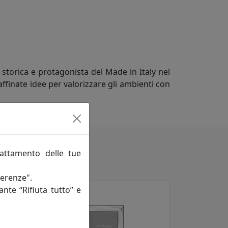
 storica e protagonista del Made in Italy nel
ffinate idee per valorizzare gli ambienti con
rattamento delle tue
ferenze".
ante “Rifiuta tutto” e