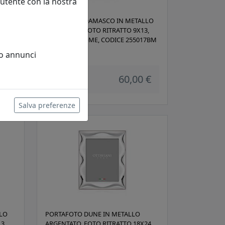
 utente con la nostra
LLO
PORTAFOTO DAMASCO IN METALLO
18,
ARGENTATO, FOTO RITRATTO 9X13,
17AM
OTTAVIANI HOME, CODICE 255017BM
Ottaviani
 o annunci
 €
60,00 €
Salva preferenze
LLO
PORTAFOTO DUNE IN METALLO
3,
ARGENTATO, FOTO RITRATTO 18X24,