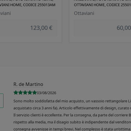
VIANI HOME, CODICE 255013AM
OTTAVIANI HOME, CODICE 2550
viani
Ottaviani
123,00 €
60,00
R. de Martino
03/08/2026
Sono molto soddisfatta del mio acquisto, un vassoio rettangolare Like
acquistato circa 3 anni fa). Articolo effettivamente di design, curato 
Il servizio clienti è eccellente. Per la consegna, da parte del corrier
rispetto alla media, ma il disagio subito è indipendente dal venditore
consegna avvenisse in tempi brevi. Nel complesso è stata un’ottima 