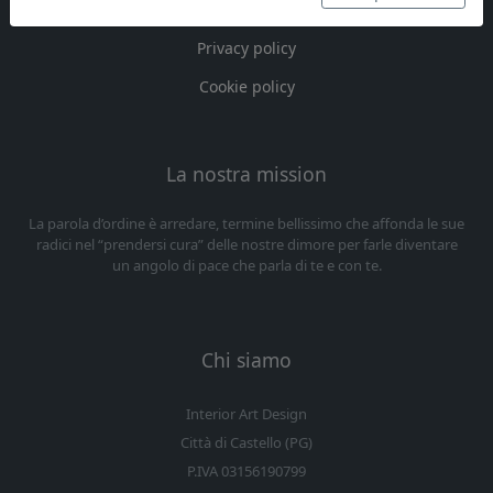
Preferenze
Privacy policy
Cookie policy
La nostra mission
La parola d’ordine è arredare, termine bellissimo che affonda le sue
radici nel “prendersi cura” delle nostre dimore per farle diventare
un angolo di pace che parla di te e con te.
Chi siamo
Interior Art Design
Città di Castello (PG)
P.IVA 03156190799