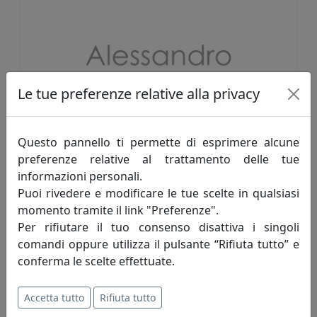
Le tue preferenze relative alla privacy
Questo pannello ti permette di esprimere alcune
preferenze relative al trattamento delle tue
informazioni personali.
Puoi rivedere e modificare le tue scelte in qualsiasi
momento tramite il link "Preferenze".
Per rifiutare il tuo consenso disattiva i singoli
offerte suddivise per categoria
comandi oppure utilizza il pulsante “Rifiuta tutto” e
conferma le scelte effettuate.
stai cercando qualcosa di specifico?
trovala subito
cliccando sulla categoria
Accetta tutto
Rifiuta tutto
desiderata