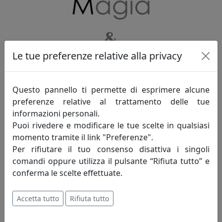
Le tue preferenze relative alla privacy
Questo pannello ti permette di esprimere alcune
preferenze relative al trattamento delle tue
informazioni personali.
Puoi rivedere e modificare le tue scelte in qualsiasi
momento tramite il link "Preferenze".
offerte suddivise per categoria
Per rifiutare il tuo consenso disattiva i singoli
comandi oppure utilizza il pulsante “Rifiuta tutto” e
stai cercando qualcosa di specifico?
conferma le scelte effettuate.
trovala subito
cliccando sulla categoria
desiderata
Accetta tutto
Rifiuta tutto