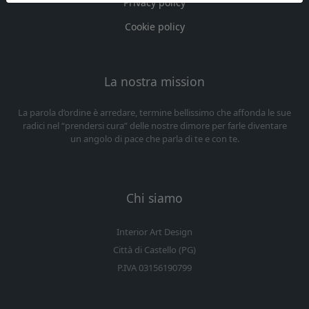
Privacy policy
Cookie policy
La nostra mission
La parola d’ordine è arredare, termine bellissimo che affonda le sue
radici nel “prendersi cura” delle nostre dimore per farle diventare
un angolo di pace che parla di te e con te.
Chi siamo
Interior Art Design
Città di Castello (PG)
P.IVA 03156190799