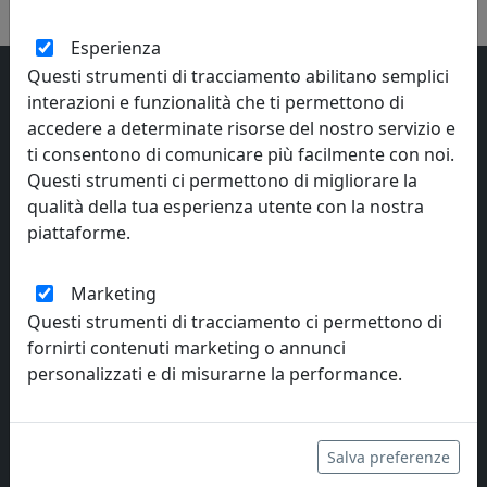
Esperienza
Questi strumenti di tracciamento abilitano semplici
interazioni e funzionalità che ti permettono di
accedere a determinate risorse del nostro servizio e
ti consentono di comunicare più facilmente con noi.
Questi strumenti ci permettono di migliorare la
qualità della tua esperienza utente con la nostra
Interior Art Design
piattaforme.
Vendita online di complementi d'arredo dei principali brands italiani
e opere d'arte di artisti contemporanei. Offerte a tempo, coupon di
Marketing
benvenuto per gli utenti registrati.
Questi strumenti di tracciamento ci permettono di
fornirti contenuti marketing o annunci
personalizzati e di misurarne la performance.
Privacy e Cookie
Preferenze
Salva preferenze