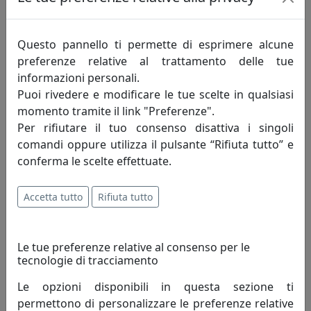
Questo pannello ti permette di esprimere alcune
preferenze relative al trattamento delle tue
informazioni personali.
Puoi rivedere e modificare le tue scelte in qualsiasi
momento tramite il link "Preferenze".
Per rifiutare il tuo consenso disattiva i singoli
comandi oppure utilizza il pulsante “Rifiuta tutto” e
conferma le scelte effettuate.
Davide Martinazzo nasce il 28 luglio 1985 a
Montebelluna (Treviso).
Accetta tutto
Rifiuta tutto
Conduce gli studi di Grafico Pubblicitario,
conseguendo il diploma nel 2004 e
Le tue preferenze relative al consenso per le
acquisendo il diploma Accademico di Designer
tecnologie di tracciamento
nel 2007, anno in cui intensifica il suo contatto
con l’arte contemporanea, collabora con
Le opzioni disponibili in questa sezione ti
alcuni artisti e studi di design in vari progetti,
permettono di personalizzare le preferenze relative