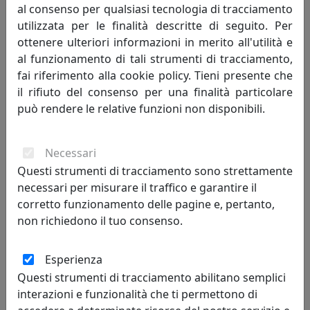
come per esempio la realizzazione dei
al consenso per qualsiasi tecnologia di tracciamento
utilizzata per le finalità descritte di seguito. Per
calendari Confartigianato, manifesti
ottenere ulteriori informazioni in merito all'utilità e
pubblicitari per la Swatch e Collaborazioni
al funzionamento di tali strumenti di tracciamento,
artistico professionali presso lo studio di
fai riferimento alla cookie policy. Tieni presente che
design (A.C studio di Montebelluna, Tv).
il rifiuto del consenso per una finalità particolare
Attualmente vive a Montebelluna, dove
può rendere le relative funzioni non disponibili.
conduce l’attività di artista.
"Sogna come se dovessi vivere per sempre.
Necessari
Vivi come se dovessi morire oggi." cit James
Questi strumenti di tracciamento sono strettamente
necessari per misurare il traffico e garantire il
Dean
corretto funzionamento delle pagine e, pertanto,
non richiedono il tuo consenso.
Esperienza
i più visitati
Questi strumenti di tracciamento abilitano semplici
interazioni e funzionalità che ti permettono di