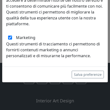
scopri i
prodotti
che hanno riscosso
accedere a determinate risorse del nostro servizio e
maggior interesse
ti consentono di comunicare più facilmente con noi.
Questi strumenti ci permettono di migliorare la
qualità della tua esperienza utente con la nostra
piattaforme.
Marketing
Questi strumenti di tracciamento ci permettono di
fornirti contenuti marketing o annunci
personalizzati e di misurarne la performance.
Salva preferenze
Interior Art Design