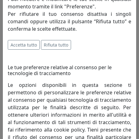
momento tramite il link "Preferenze".
Per rifiutare il tuo consenso disattiva i singoli
comandi oppure utilizza il pulsante “Rifiuta tutto” e
conferma le scelte effettuate.
Accetta tutto
Rifiuta tutto
Nata a Modena ma trentina di adozione ha
sempre nutrito la passione per la pittura.
Le tue preferenze relative al consenso per le
Autodidatta ha seguito corsi di pittura con
tecnologie di tracciamento
tecniche ad olio e acrilico con diversi pittori,
Le opzioni disponibili in questa sezione ti
tra cui il maestro Ermanno Vanni di Levizzano
permettono di personalizzare le preferenze relative
(MO). Successivamente ha rivolto la sua
al consenso per qualsiasi tecnologia di tracciamento
attenzione al disegno naturalistico ad
utilizzata per le finalità descritte di seguito. Per
acquerello. Ha collaborato con la rivista
ottenere ulteriori informazioni in merito all'utilità e
“Giardini” per l’illustrazione di fiori ed erbe dei
al funzionamento di tali strumenti di tracciamento,
prati. Collabora con Edizioni del Baldo per
fai riferimento alla cookie policy. Tieni presente che
il rifiuto del consenso per una finalità particolare
l’illustrazione di animali e fiori della montagna.