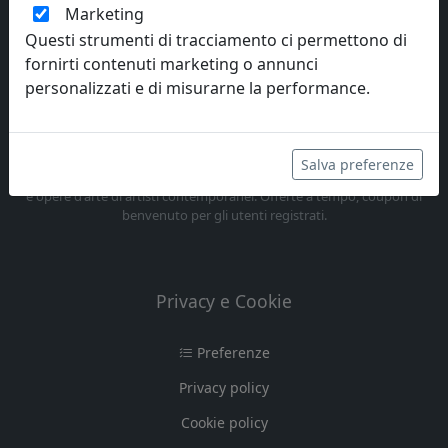
Marketing
Questi strumenti di tracciamento ci permettono di
fornirti contenuti marketing o annunci
personalizzati e di misurarne la performance.
Interior Art Design
Salva preferenze
Vendita online di complementi d'arredo dei principali brands italiani
e opere d'arte di artisti contemporanei. Offerte a tempo, coupon di
benvenuto per gli utenti registrati.
Privacy e Cookie
Preferenze
Privacy policy
Cookie policy