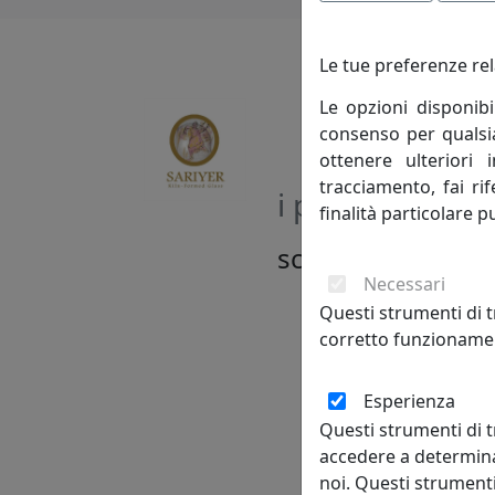
Le tue preferenze rel
Le opzioni disponibi
consenso per qualsias
ottenere ulteriori 
tracciamento, fai ri
i più visitati
finalità particolare p
scopri i
prodotti
c
Necessari
Questi strumenti di t
corretto funzionamen
Esperienza
Questi strumenti di t
accedere a determina
noi. Questi strumenti