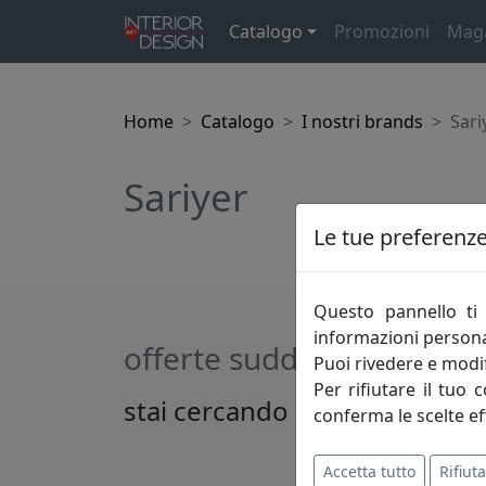
Catalogo
Promozioni
Mag
Home
Catalogo
I nostri brands
Sari
Sariyer
Le tue preferenze 
Questo pannello ti 
informazioni persona
offerte suddivise per cat
Puoi rivedere e modif
Per rifiutare il tuo 
stai cercando qualcosa di spe
conferma le scelte ef
Accetta tutto
Rifiuta