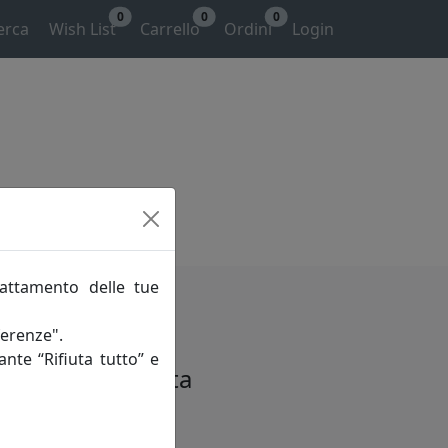
0
0
0
erca
Wish List
Carrello
Ordini
Login
rattamento delle tue
ferenze".
ante “Rifiuta tutto” e
egoria desiderata