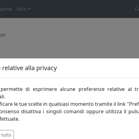
azine
Info
C
yer
relative alla privacy
permette di esprimere alcune preferenze relative al t
li.
egoria
icare le tue scelte in qualsiasi momento tramite il link "Pre
consenso disattiva i singoli comandi oppure utilizza il puls
cifico?
trovala subito
cliccando sulla cat
fettuate.
 tutto