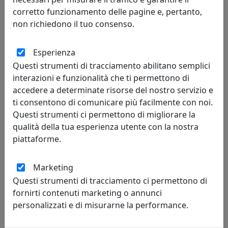
corretto funzionamento delle pagine e, pertanto,
non richiedono il tuo consenso.
ALZATA PICCOLA DECOR, COLLEZIONE VESTA HOME,
COLORE MODERN, CODICE 04224-D46
Esperienza
Vesta Home
Questi strumenti di tracciamento abilitano semplici
interazioni e funzionalità che ti permettono di
19,74 €
21,00 €
accedere a determinate risorse del nostro servizio e
ti consentono di comunicare più facilmente con noi.
Questi strumenti ci permettono di migliorare la
qualità della tua esperienza utente con la nostra
pagina
piattaforme.
prev
next
1 di 5
Marketing
Questi strumenti di tracciamento ci permettono di
fornirti contenuti marketing o annunci
personalizzati e di misurarne la performance.