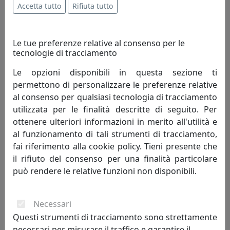
6%
Accetta tutto
Rifiuta tutto
Le tue preferenze relative al consenso per le
tecnologie di tracciamento
Le opzioni disponibili in questa sezione ti
permettono di personalizzare le preferenze relative
ALZATA PICCOLA DECOR, COLLEZIONE VESTA HOME,
COLORE FOULARD, CODICE 04224-D47
al consenso per qualsiasi tecnologia di tracciamento
Vesta Home
utilizzata per le finalità descritte di seguito. Per
ottenere ulteriori informazioni in merito all'utilità e
19,74 €
21,00 €
al funzionamento di tali strumenti di tracciamento,
fai riferimento alla cookie policy. Tieni presente che
il rifiuto del consenso per una finalità particolare
può rendere le relative funzioni non disponibili.
sconto
6%
Necessari
Questi strumenti di tracciamento sono strettamente
necessari per misurare il traffico e garantire il