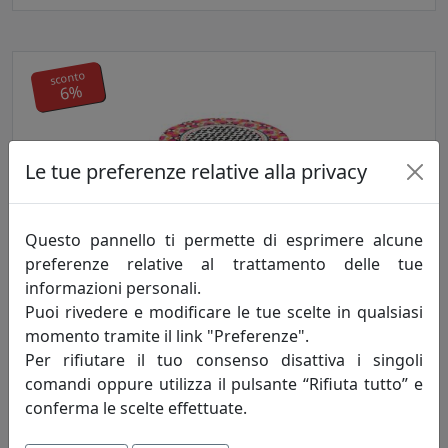
sconto
6%
Le tue preferenze relative alla privacy
Questo pannello ti permette di esprimere alcune
ALZATA PICCOLA DECOR, COLLEZIONE VESTA HOME,
preferenze relative al trattamento delle tue
COLORE ETHNIC, CODICE 04224-D49
informazioni personali.
Vesta Home
Puoi rivedere e modificare le tue scelte in qualsiasi
19,74 €
21,00 €
momento tramite il link "Preferenze".
Per rifiutare il tuo consenso disattiva i singoli
comandi oppure utilizza il pulsante “Rifiuta tutto” e
conferma le scelte effettuate.
sconto