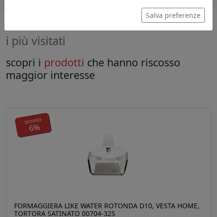
Salva preferenze
i più visitati
scopri i
prodotti
che hanno riscosso
maggior interesse
sconto
6%
FORMAGGIERA LIKE WATER ROTONDA D10, VESTA HOME,
TORTORA SATINATO 00704-32S