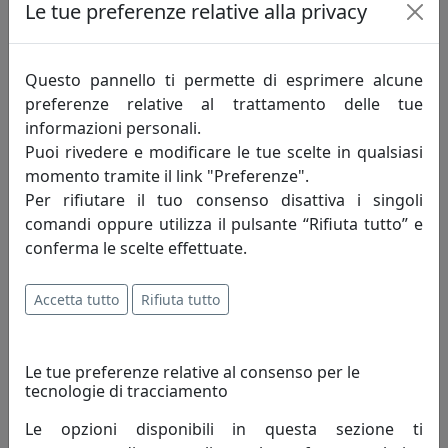
Le tue preferenze relative alla privacy
Questo pannello ti permette di esprimere alcune
preferenze relative al trattamento delle tue
informazioni personali.
SET DI 6 TAZZINE DA CAFFÈ CON STRASS, OTTAVIANI
Puoi rivedere e modificare le tue scelte in qualsiasi
HOME, CODICE 77253
momento tramite il link "Preferenze".
Ottaviani
Per rifiutare il tuo consenso disattiva i singoli
comandi oppure utilizza il pulsante “Rifiuta tutto” e
181,42 €
193,00 €
conferma le scelte effettuate.
Accetta tutto
Rifiuta tutto
pagina
prev
next
1 di 1
Le tue preferenze relative al consenso per le
tecnologie di tracciamento
Le opzioni disponibili in questa sezione ti