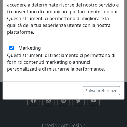
accedere a determinate risorse del nostro servizio e
ti consentono di comunicare più facilmente con noi.
SET DI 6 TAZZINE DA CAFFÈ CON STRASS, OTTAVIANI
Questi strumenti ci permettono di migliorare la
HOME, CODICE 77253
qualità della tua esperienza utente con la nostra
Ottaviani
piattaforme.
181,42 €
193,00 €
Marketing
Questi strumenti di tracciamento ci permettono di
fornirti contenuti marketing o annunci
personalizzati e di misurarne la performance.
Salva preferenze
Interior Art Design