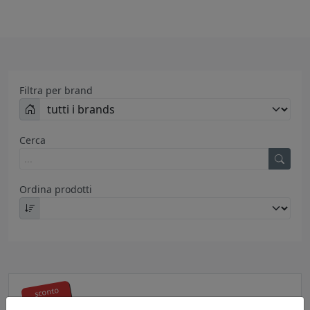
Filtra per brand
Cerca
Ordina prodotti
sconto
6%