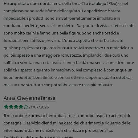
Ho acquistato due cubi da terra della linea Clio (catalogo IPlex) e, nel
complesso, sono soddisfatto dell'acquisto. La spedizione è stata
impeccabile: i prodotti sono arrivati perfettamente imballati e in
condizioni perfette, senza alcun difetto. Dal punto di vista estetico i cubi
sono molto carini e fanno una bella figura. Sono anche pratici e
funzionali per l'utilizzo previsto. L'unico aspetto che mi ha lasciato
qualche perplessità riguarda la struttura. Mi aspettavo un materiale un
po' più spesso e una maggiore robustezza. Impilando i due cubi uno
sull'altro si nota una certa oscillazione, che dà una sensazione di minore
solidità rispetto a quanto immaginavo. Nel complesso è comunque un
buon prodotto, ben rifinito e con un ottimo rapporto qualità-estetica,
ma con una struttura che potrebbe essere resa più robusta.
Anna CheyenneTeresa
21/07/2026
Il mio ordine è arrivato ben imballato e in anticipo rispetto ai tempi di
consegna. Il servizio clienti mi ha dato dei chiarimenti a riguardo delle
informazioni da me richieste con chiarezza e professionalità.
Soddisfatta del prodotto e del servizio.