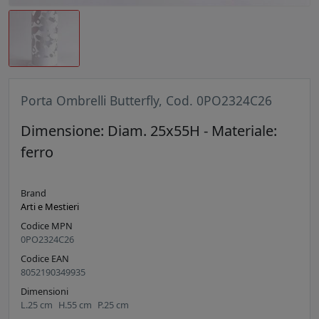
Porta Ombrelli Butterfly, Cod. 0PO2324C26
Dimensione: Diam. 25x55H - Materiale:
ferro
Brand
Arti e Mestieri
Codice MPN
0PO2324C26
Codice EAN
8052190349935
Dimensioni
L.
25
cm
H.
55
cm
P.
25
cm