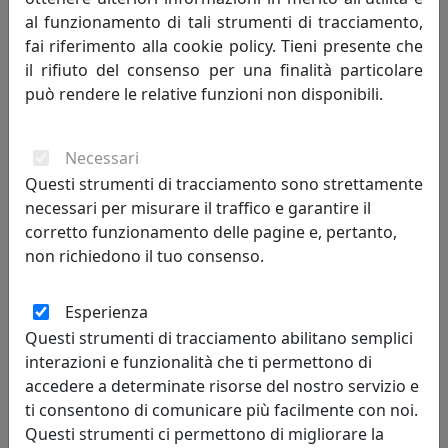
al funzionamento di tali strumenti di tracciamento,
PORTA OMBRELLI NOTE MUSICALI, COD. 0PO2539C71
fai riferimento alla cookie policy. Tieni presente che
il rifiuto del consenso per una finalità particolare
Arti e Mestieri
può rendere le relative funzioni non disponibili.
94,05 €
Necessari
Questi strumenti di tracciamento sono strettamente
necessari per misurare il traffico e garantire il
corretto funzionamento delle pagine e, pertanto,
non richiedono il tuo consenso.
Esperienza
Questi strumenti di tracciamento abilitano semplici
interazioni e funzionalità che ti permettono di
accedere a determinate risorse del nostro servizio e
PORTA OMBRELLI RICCIOLI, COD. 0PO2632C71
ti consentono di comunicare più facilmente con noi.
Arti e Mestieri
Questi strumenti ci permettono di migliorare la