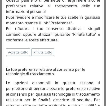
Questo pannello ti permette di esprimere alcune
preferenze relative al trattamento delle tue
informazioni personali.
Puoi rivedere e modificare le tue scelte in qualsiasi
momento tramite il link "Preferenze".
Per rifiutare il tuo consenso disattiva i singoli
comandi oppure utilizza il pulsante “Rifiuta tutto” e
PORTA OMBRELLI OPTICAL, COD. 0PO2838C116
conferma le scelte effettuate.
Arti e Mestieri
108,30 €
Accetta tutto
Rifiuta tutto
Le tue preferenze relative al consenso per le
tecnologie di tracciamento
Le opzioni disponibili in questa sezione ti
permettono di personalizzare le preferenze relative
al consenso per qualsiasi tecnologia di tracciamento
utilizzata per le finalità descritte di seguito. Per
ottenere ulteriori informazioni in merito all'utilità e