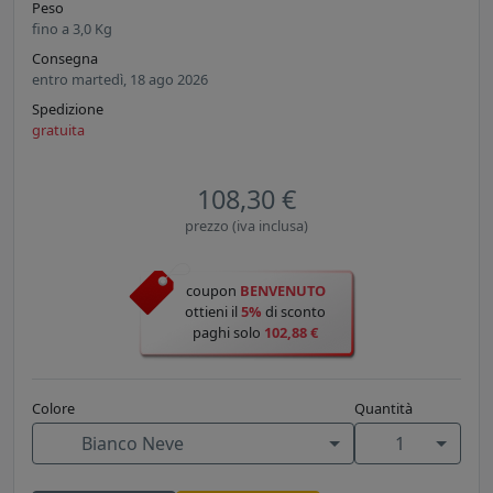
Peso
fino a
3,0
Kg
Consegna
entro martedì, 18 ago 2026
Spedizione
gratuita
108,30 €
prezzo (iva inclusa)
coupon
BENVENUTO
ottieni il
5%
di sconto
paghi solo
102,88 €
Colore
Quantità
Bianco Neve
1