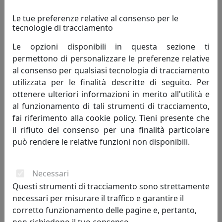
danno appuntamento e dal loro incontro
nascono le creazioni Arti e Mestieri. Un
Le tue preferenze relative al consenso per le
tecnologie di tracciamento
processo lineare quanto sofisticato che accompagna la
realizzazione di oggetti in metallo dai profili essenziali e
Le opzioni disponibili in questa sezione ti
dalle forme leggere, frutto di un lavoro di ricerca e
permettono di personalizzare le preferenze relative
design fatto esclusivamente in Italia.
al consenso per qualsiasi tecnologia di tracciamento
utilizzata per le finalità descritte di seguito. Per
Bellezza e funzionalità, i due poli che danno vita a ogni
ottenere ulteriori informazioni in merito all'utilità e
pezzo. Due elementi talvolta opposti ma conciliabili
al funzionamento di tali strumenti di tracciamento,
grazie a quel mix di stile e capacità tecnica che
fai riferimento alla cookie policy. Tieni presente che
costituisce il tratto distintivo del nostro marchio.
il rifiuto del consenso per una finalità particolare
può rendere le relative funzioni non disponibili.
Il processo creativo invece attinge a luoghi spesso
inaspettati. La creatività di Massimo Tani, depositario
dello spirito creativo che anima da anni Arti e Mestieri,
Necessari
si alimenta di atmosfere e dettagli ludici, talvolta
Questi strumenti di tracciamento sono strettamente
spiazzanti. Accanto a lui Francesco Adriano Pizzi, che da
necessari per misurare il traffico e garantire il
oltre vent’anni porta il proprio punto di vista nella
corretto funzionamento delle pagine e, pertanto,
progettazione di ogni pezzo, aggiungendo una visione
non richiedono il tuo consenso.