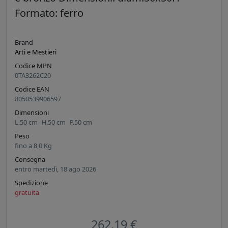
Formato: ferro
Brand
Arti e Mestieri
Codice MPN
0TA3262C20
Codice EAN
8050539906597
Dimensioni
L.
50
cm
H.
50
cm
P.
50
cm
Peso
fino a
8,0
Kg
Consegna
entro martedì, 18 ago 2026
Spedizione
gratuita
262,19 €