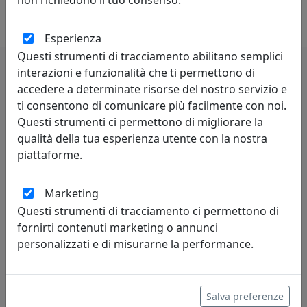
personale e raffinata a ogni collezione.
Esperienza
Questi strumenti di tracciamento abilitano semplici
interazioni e funzionalità che ti permettono di
accedere a determinate risorse del nostro servizio e
Potrebbero interessarti
ti consentono di comunicare più facilmente con noi.
Questi strumenti ci permettono di migliorare la
qualità della tua esperienza utente con la nostra
piattaforme.
Marketing
Questi strumenti di tracciamento ci permettono di
fornirti contenuti marketing o annunci
personalizzati e di misurarne la performance.
TAVOLINO OPTICAL OVALE, COD. 0TA2886C26
Arti e Mestieri
Salva preferenze