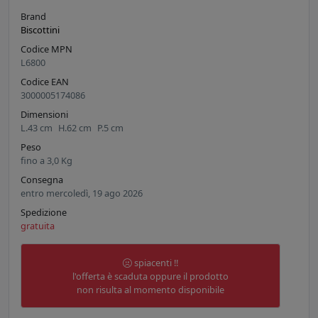
Brand
Biscottini
Codice MPN
L6800
Codice EAN
3000005174086
Dimensioni
L.
43
cm
H.
62
cm
P.
5
cm
Peso
fino a
3,0
Kg
Consegna
entro mercoledì, 19 ago 2026
Spedizione
gratuita
spiacenti !!
l'offerta è scaduta oppure il prodotto
non risulta al momento disponibile