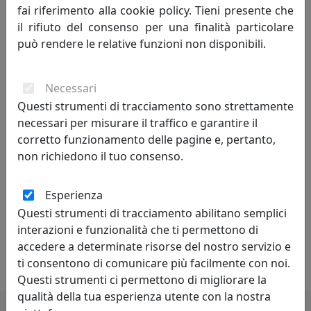
mercato.
fai riferimento alla cookie policy. Tieni presente che
il rifiuto del consenso per una finalità particolare
Per ottimizzare al meglio la propria attività Biscottini
può rendere le relative funzioni non disponibili.
International Art Trading conta su uno staff di validi ed
esperti collaboratori, sempre pronti ed attenti a
Necessari
soddisfare le esigenze della Clientela.
Questi strumenti di tracciamento sono strettamente
Con il passare del tempo, oltre alla
necessari per misurare il traffico e garantire il
commercializzazione, inizia a produrre in proprio i suoi
corretto funzionamento delle pagine e, pertanto,
capolavori, in centri artigianali che rendono la
non richiedono il tuo consenso.
creazione dei mobili un pregio ed un apprezzamento da
parte del pubblico. Grazie all’intraprendenza del suo
Esperienza
titolare, alla competenza del suo staff interno ed
Questi strumenti di tracciamento abilitano semplici
esterno, BISCOTTINI INTERNATIONAL ART TRADING
interazioni e funzionalità che ti permettono di
vanta ad oggi migliaia di clienti soddisfatti in tutto il
accedere a determinate risorse del nostro servizio e
mondo.
ti consentono di comunicare più facilmente con noi.
Questi strumenti ci permettono di migliorare la
qualità della tua esperienza utente con la nostra