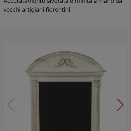
Accuratamente lavorata e rifinita a mano da
vecchi artigiani fiorentini