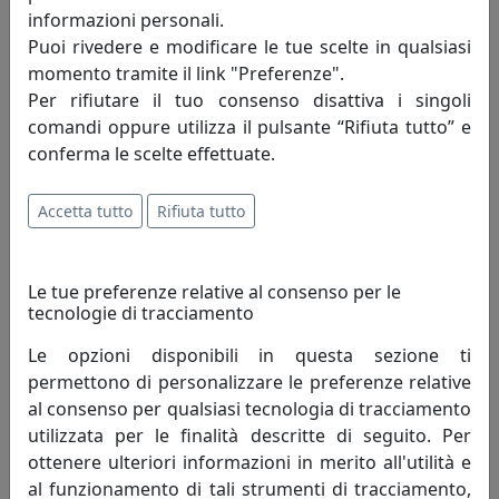
informazioni personali.
Specifiche
Puoi rivedere e modificare le tue scelte in qualsiasi
momento tramite il link "Preferenze".
Legno, Misure L43 x PR5 x H62 cm
Per rifiutare il tuo consenso disattiva i singoli
comandi oppure utilizza il pulsante “Rifiuta tutto” e
conferma le scelte effettuate.
Informazioni sul brand
Accetta tutto
Rifiuta tutto
Biscottini International Art Trading è
un’azienda giovane, nata nel 1996 ma che
vanta oltre 30 anni di esperienza nel
Le tue preferenze relative al consenso per le
settore, in varie forme, società,
tecnologie di tracciamento
esperienze. L’Azienda è guidata dal giovane titolare
Giovanni Biscottini artefice del successo del proprio
Le opzioni disponibili in questa sezione ti
marchio.
permettono di personalizzare le preferenze relative
al consenso per qualsiasi tecnologia di tracciamento
Il marchio Biscottini è molto diffuso in Italia in quanto
utilizzata per le finalità descritte di seguito. Per
commercializzato tramite vari canali di vendita, che ne
ottenere ulteriori informazioni in merito all'utilità e
permettono una capillare ed importante presenza sul
al funzionamento di tali strumenti di tracciamento,