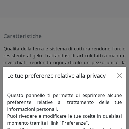
Caratteristiche
Qualità della terra e sistema di cottura rendono l'orcio
resistente al gelo. Trattandosi di articoli fatti a mano e
invecchiati, rendendo ogni articolo un pezzo unico, la
finitura può non essere fedelissima alla foto.
Le tue preferenze relative alla privacy
Specifiche
Questo pannello ti permette di esprimere alcune
Terracotta Toscana, dimensioni L75xPR75xH80 cm.
preferenze relative al trattamento delle tue
informazioni personali.
Puoi rivedere e modificare le tue scelte in qualsiasi
Informazioni sul brand
momento tramite il link "Preferenze".