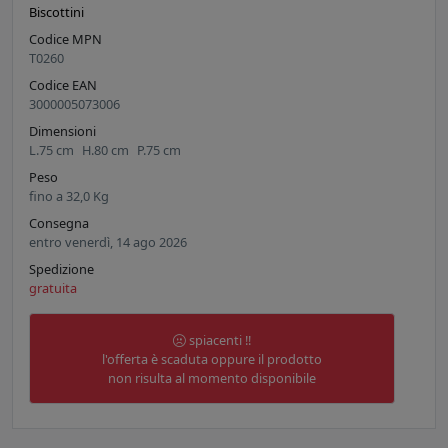
Biscottini
Codice MPN
T0260
Codice EAN
3000005073006
Dimensioni
L.
75
cm
H.
80
cm
P.
75
cm
Peso
fino a
32,0
Kg
Consegna
entro venerdì, 14 ago 2026
Spedizione
gratuita
spiacenti !!
l'offerta è scaduta oppure il prodotto
non risulta al momento disponibile