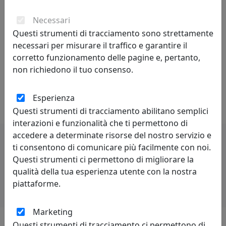
Con il passare del tempo, oltre alla
commercializzazione, inizia a produrre in proprio i suoi
Necessari
capolavori, in centri artigianali che rendono la
Questi strumenti di tracciamento sono strettamente
creazione dei mobili un pregio ed un apprezzamento da
necessari per misurare il traffico e garantire il
parte del pubblico. Grazie all’intraprendenza del suo
corretto funzionamento delle pagine e, pertanto,
titolare, alla competenza del suo staff interno ed
non richiedono il tuo consenso.
esterno, BISCOTTINI INTERNATIONAL ART TRADING
vanta ad oggi migliaia di clienti soddisfatti in tutto il
mondo.
Esperienza
Questi strumenti di tracciamento abilitano semplici
interazioni e funzionalità che ti permettono di
accedere a determinate risorse del nostro servizio e
ti consentono di comunicare più facilmente con noi.
Potrebbero interessarti
Questi strumenti ci permettono di migliorare la
qualità della tua esperienza utente con la nostra
piattaforme.
Marketing
Questi strumenti di tracciamento ci permettono di