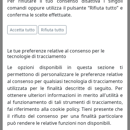
Per rifiutare il tuo consenso disattiva i singoli
Biscottini International Art Trading è
comandi oppure utilizza il pulsante “Rifiuta tutto” e
un’azienda giovane, nata nel 1996 ma che
conferma le scelte effettuate.
vanta oltre 30 anni di esperienza nel
settore, in varie forme, società,
Accetta tutto
Rifiuta tutto
esperienze. L’Azienda è guidata dal giovane titolare
Giovanni Biscottini artefice del successo del proprio
marchio.
Le tue preferenze relative al consenso per le
tecnologie di tracciamento
Il marchio Biscottini è molto diffuso in Italia in quanto
Le opzioni disponibili in questa sezione ti
commercializzato tramite vari canali di vendita, che ne
permettono di personalizzare le preferenze relative
permettono una capillare ed importante presenza sul
al consenso per qualsiasi tecnologia di tracciamento
mercato.
utilizzata per le finalità descritte di seguito. Per
ottenere ulteriori informazioni in merito all'utilità e
Per ottimizzare al meglio la propria attività Biscottini
al funzionamento di tali strumenti di tracciamento,
International Art Trading conta su uno staff di validi ed
fai riferimento alla cookie policy. Tieni presente che
esperti collaboratori, sempre pronti ed attenti a
il rifiuto del consenso per una finalità particolare
soddisfare le esigenze della Clientela.
può rendere le relative funzioni non disponibili.