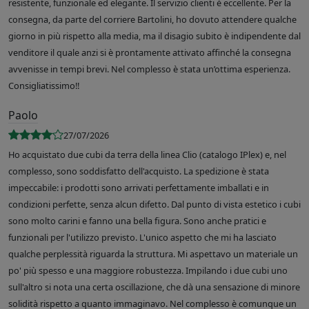
resistente, funzionale ed elegante. Il servizio clienti è eccellente. Per la
consegna, da parte del corriere Bartolini, ho dovuto attendere qualche
giorno in più rispetto alla media, ma il disagio subito è indipendente dal
venditore il quale anzi si è prontamente attivato affinché la consegna
avvenisse in tempi brevi. Nel complesso è stata un’ottima esperienza.
Consigliatissimo!!
Paolo
27/07/2026
Ho acquistato due cubi da terra della linea Clio (catalogo IPlex) e, nel
complesso, sono soddisfatto dell'acquisto. La spedizione è stata
impeccabile: i prodotti sono arrivati perfettamente imballati e in
condizioni perfette, senza alcun difetto. Dal punto di vista estetico i cubi
sono molto carini e fanno una bella figura. Sono anche pratici e
funzionali per l'utilizzo previsto. L'unico aspetto che mi ha lasciato
qualche perplessità riguarda la struttura. Mi aspettavo un materiale un
po' più spesso e una maggiore robustezza. Impilando i due cubi uno
sull'altro si nota una certa oscillazione, che dà una sensazione di minore
solidità rispetto a quanto immaginavo. Nel complesso è comunque un