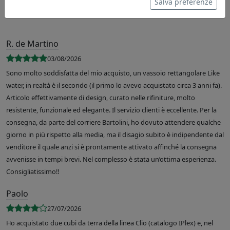
Salva preferenze
R. de Martino
03/08/2026
Sono molto soddisfatta del mio acquisto, un vassoio rettangolare Like
water, in realtà è il secondo (il primo lo avevo acquistato circa 3 anni fa).
Articolo effettivamente di design, curato nelle rifiniture, molto
resistente, funzionale ed elegante. Il servizio clienti è eccellente. Per la
consegna, da parte del corriere Bartolini, ho dovuto attendere qualche
giorno in più rispetto alla media, ma il disagio subito è indipendente dal
venditore il quale anzi si è prontamente attivato affinché la consegna
avvenisse in tempi brevi. Nel complesso è stata un’ottima esperienza.
Consigliatissimo!!
Paolo
27/07/2026
Ho acquistato due cubi da terra della linea Clio (catalogo IPlex) e, nel