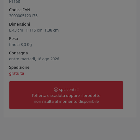
F1168
Codice EAN
3000005120175
Dimensioni
L.
43
cm
H.
115
cm
P.
38
cm
Peso
fino a
8,0
Kg
Consegna
entro martedì, 18 ago 2026
Spedizione
gratuita
spiacenti !!
l'offerta è scaduta oppure il prodotto
non risulta al momento disponibile