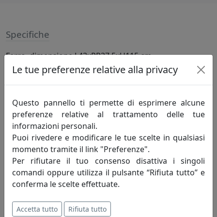
Specifiche
Ferro, dimensione L43xPR37,5xH115 cm
Le tue preferenze relative alla privacy
Informazioni sul brand
Questo pannello ti permette di esprimere alcune
Biscottini International Art Trading è
preferenze relative al trattamento delle tue
un’azienda giovane, nata nel 1996 ma che
informazioni personali.
vanta oltre 30 anni di esperienza nel
Puoi rivedere e modificare le tue scelte in qualsiasi
settore, in varie forme, società,
momento tramite il link "Preferenze".
esperienze. L’Azienda è guidata dal giovane titolare
Per rifiutare il tuo consenso disattiva i singoli
Giovanni Biscottini artefice del successo del proprio
comandi oppure utilizza il pulsante “Rifiuta tutto” e
marchio.
conferma le scelte effettuate.
Il marchio Biscottini è molto diffuso in Italia in quanto
Accetta tutto
Rifiuta tutto
commercializzato tramite vari canali di vendita, che ne