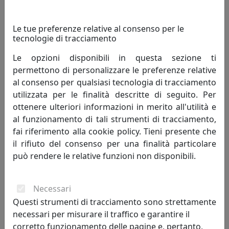
permettono una capillare ed importante presenza sul
mercato.
Le tue preferenze relative al consenso per le
tecnologie di tracciamento
Per ottimizzare al meglio la propria attività Biscottini
Le opzioni disponibili in questa sezione ti
International Art Trading conta su uno staff di validi ed
permettono di personalizzare le preferenze relative
esperti collaboratori, sempre pronti ed attenti a
al consenso per qualsiasi tecnologia di tracciamento
soddisfare le esigenze della Clientela.
utilizzata per le finalità descritte di seguito. Per
ottenere ulteriori informazioni in merito all'utilità e
Con il passare del tempo, oltre alla
al funzionamento di tali strumenti di tracciamento,
commercializzazione, inizia a produrre in proprio i suoi
fai riferimento alla cookie policy. Tieni presente che
capolavori, in centri artigianali che rendono la
il rifiuto del consenso per una finalità particolare
creazione dei mobili un pregio ed un apprezzamento da
può rendere le relative funzioni non disponibili.
parte del pubblico. Grazie all’intraprendenza del suo
titolare, alla competenza del suo staff interno ed
esterno, BISCOTTINI INTERNATIONAL ART TRADING
Necessari
vanta ad oggi migliaia di clienti soddisfatti in tutto il
Questi strumenti di tracciamento sono strettamente
mondo.
necessari per misurare il traffico e garantire il
corretto funzionamento delle pagine e, pertanto,