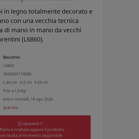
oi in legno totalmente decorato e
ano con una vecchia tecnica
a di mano in mano da vecchi
orentini (L6860).
Biscottini
L6860
3000005174888
L.
44
cm
H.
2
cm
P.
29
cm
fino a
1,0
Kg
entro martedì, 18 ago 2026
gratuita
spiacenti !!
offerta è scaduta oppure il prodotto
on risulta al momento disponibile