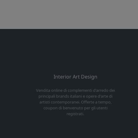
Interior Art Design
Vendita online di complementi d'arredo dei
principali brands italiani e opere d'arte di
artisti contemporanei. Offerte a tempo,
coupon di benvenuto per gli utenti
registrati.