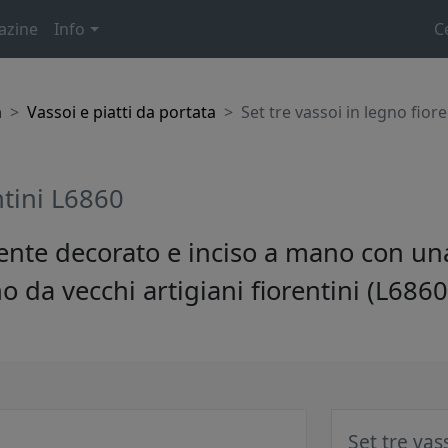
azine
Info
C
a
Vassoi e piatti da portata
Set tre vassoi in legno fior
ntini L6860
mente decorato e inciso a mano con un
da vecchi artigiani fiorentini (L6860
Set tre vas