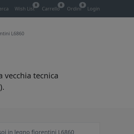
0
0
0
erca
Wish List
Carrello
Ordini
Login
entini L6860
a vecchia tecnica
).
soi in legno fiorentini L6860