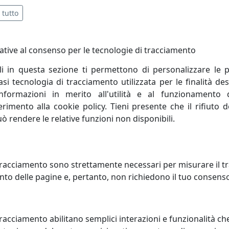
lto decorativo, sono anche molto robusti, pratici e resisten
 tutto
ative al consenso per le tecnologie di tracciamento
ezza per 1,5+1,5+1,5 cm di altezza per 29+23+19 cm di lar
li in questa sezione ti permettono di personalizzare le p
i tecnologia di tracciamento utilizzata per le finalità des
informazioni in merito all'utilità e al funzionamento 
ferimento alla cookie policy. Tieni presente che il rifiuto
uò rendere le relative funzioni non disponibili.
rading è un’azienda giovane, nata nel 1996 ma che vanta oltr
Azienda è guidata dal giovane titolare Giovanni Biscottini ar
o diffuso in Italia in quanto commercializzato tramite va
racciamento sono strettamente necessari per misurare il traf
o.
to delle pagine e, pertanto, non richiedono il tuo consens
Biscottini International Art Trading conta su uno staff di va
la.
racciamento abilitano semplici interazioni e funzionalità ch