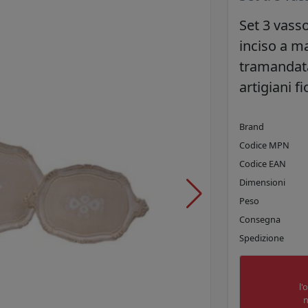
Set 3 vass
inciso a m
tramandat
artigiani fi
Brand
Codice MPN
Codice EAN
Dimensioni
Peso
Consegna
Spedizione
l'
n