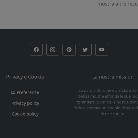
mostra altre rec
Privacy e Cookie
La nostra mission
La parola d’ordine è arredare, t
Preferenze
bellissimo che affonda le sue radi
“prendersi cura” delle nostre dim
Privacy policy
farle diventare un angolo di pace c
Cookie policy
di te e con te.