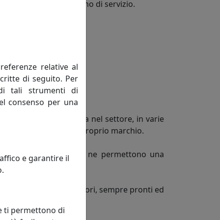
ti per un uso quotidiano di servizio.
ghezza
referenze relative al
critte di seguito. Per
di tali strumenti di
 del consenso per una
e 30 anni di esperienza nel settore, in varie
tefice del successo del proprio marchio.
ri canali di vendita, che ne permettono una
fico e garantire il
o.
lidi ed esperti collaboratori, sempre pronti ed
e ti permettono di