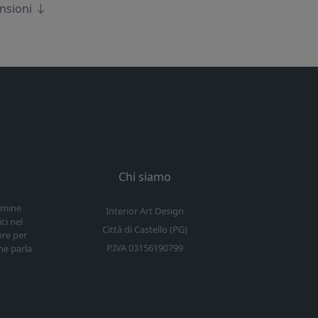
ensioni
Chi siamo
ermine
Interior Art Design
ci nel
Città di Castello (PG)
ore per
P.IVA 03156190799
he parla