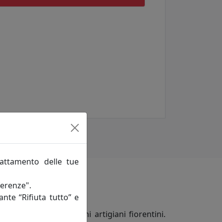
rattamento delle tue
ferenze".
ante “Rifiuta tutto” e
no in mano da vecchi artigiani fiorentini.