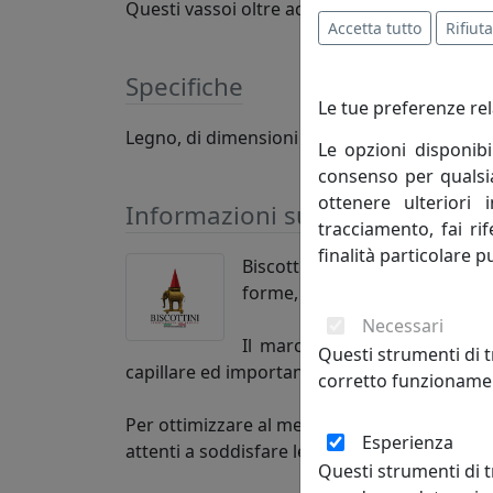
Questi vassoi oltre ad essere un elemento mo
Accetta tutto
Rifiuta
Specifiche
Le tue preferenze rel
Legno, di dimensioni 44,5+36+31 cm di lungh
Le opzioni disponibi
consenso per qualsias
ottenere ulteriori 
Informazioni sul brand
tracciamento, fai ri
finalità particolare p
Biscottini International Art T
forme, società, esperienze. L’
Necessari
Il marchio Biscottini è molt
Questi strumenti di t
capillare ed importante presenza sul mercat
corretto funzionamen
Per ottimizzare al meglio la propria attività 
Esperienza
attenti a soddisfare le esigenze della Cliente
Questi strumenti di t