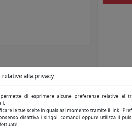
relative alla privacy
permette di esprimere alcune preferenze relative al t
li.
icare le tue scelte in qualsiasi momento tramite il link "Pre
consenso disattiva i singoli comandi oppure utilizza il puls
fettuate.
 e inciso a mano con una vecchia tecnica tramandata di ma