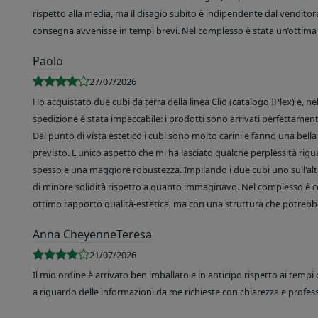
rispetto alla media, ma il disagio subito è indipendente dal venditore
consegna avvenisse in tempi brevi. Nel complesso è stata un’ottima 
Paolo
27/07/2026
Ho acquistato due cubi da terra della linea Clio (catalogo IPlex) e, n
spedizione è stata impeccabile: i prodotti sono arrivati perfettamente
Dal punto di vista estetico i cubi sono molto carini e fanno una bella 
previsto. L'unico aspetto che mi ha lasciato qualche perplessità rigu
spesso e una maggiore robustezza. Impilando i due cubi uno sull'altr
di minore solidità rispetto a quanto immaginavo. Nel complesso è 
ottimo rapporto qualità-estetica, ma con una struttura che potrebbe
Anna CheyenneTeresa
21/07/2026
Il mio ordine è arrivato ben imballato e in anticipo rispetto ai tempi 
a riguardo delle informazioni da me richieste con chiarezza e professi