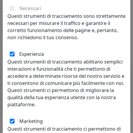
commercializzazione, inizia a produrre in proprio i suoi
capolavori, in centri artigianali che rendono la
Necessari
creazione dei mobili un pregio ed un apprezzamento da
Questi strumenti di tracciamento sono strettamente
parte del pubblico. Grazie all’intraprendenza del suo
necessari per misurare il traffico e garantire il
titolare, alla competenza del suo staff interno ed
corretto funzionamento delle pagine e, pertanto,
esterno, BISCOTTINI INTERNATIONAL ART TRADING
non richiedono il tuo consenso.
vanta ad oggi migliaia di clienti soddisfatti in tutto il
mondo.
Esperienza
Questi strumenti di tracciamento abilitano semplici
interazioni e funzionalità che ti permettono di
accedere a determinate risorse del nostro servizio e
ti consentono di comunicare più facilmente con noi.
Potrebbero interessarti
Questi strumenti ci permettono di migliorare la
qualità della tua esperienza utente con la nostra
piattaforme.
Marketing
Questi strumenti di tracciamento ci permettono di