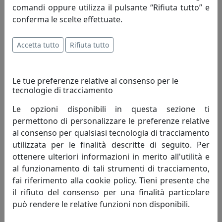
comandi oppure utilizza il pulsante “Rifiuta tutto” e
un’azienda giovane, nata nel 1996 ma che
conferma le scelte effettuate.
vanta oltre 30 anni di esperienza nel
settore, in varie forme, società,
esperienze. L’Azienda è guidata dal giovane titolare
Accetta tutto
Rifiuta tutto
Giovanni Biscottini artefice del successo del proprio
marchio.
Le tue preferenze relative al consenso per le
tecnologie di tracciamento
Il marchio Biscottini è molto diffuso in Italia in quanto
commercializzato tramite vari canali di vendita, che ne
Le opzioni disponibili in questa sezione ti
permettono una capillare ed importante presenza sul
permettono di personalizzare le preferenze relative
mercato.
al consenso per qualsiasi tecnologia di tracciamento
utilizzata per le finalità descritte di seguito. Per
Per ottimizzare al meglio la propria attività Biscottini
ottenere ulteriori informazioni in merito all'utilità e
International Art Trading conta su uno staff di validi ed
al funzionamento di tali strumenti di tracciamento,
esperti collaboratori, sempre pronti ed attenti a
fai riferimento alla cookie policy. Tieni presente che
soddisfare le esigenze della Clientela.
il rifiuto del consenso per una finalità particolare
può rendere le relative funzioni non disponibili.
Con il passare del tempo, oltre alla