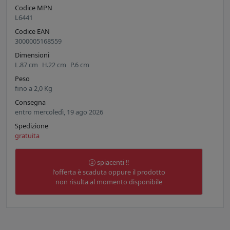
Codice MPN
L6441
Codice EAN
3000005168559
Dimensioni
L.
87
cm
H.
22
cm
P.
6
cm
Peso
fino a
2,0
Kg
Consegna
entro mercoledì, 19 ago 2026
Spedizione
gratuita
spiacenti !!
l'offerta è scaduta oppure il prodotto
non risulta al momento disponibile