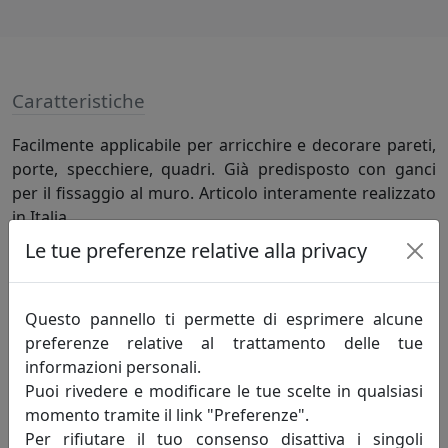
Caratteristiche
Facilmente applicabile per arricchire e decorare pareti,
porte, specchiere, quadri. Già predisposto con ganci
per il fissaggio al muro. Articolo interamente realizzato
in Italia.
Le tue preferenze relative alla privacy
Specifiche
Questo pannello ti permette di esprimere alcune
Legno, dimensioni L87xPR4xH22 cm
preferenze relative al trattamento delle tue
informazioni personali.
Puoi rivedere e modificare le tue scelte in qualsiasi
Informazioni sul brand
momento tramite il link "Preferenze".
Per rifiutare il tuo consenso disattiva i singoli
Biscottini International Art Trading è