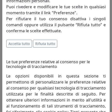
informazioni personali.
Legno
Puoi rivedere e modificare le tue scelte in qualsiasi
L73 x PR7 x H26 cm
momento tramite il link "Preferenze".
Per rifiutare il tuo consenso disattiva i singoli
comandi oppure utilizza il pulsante “Rifiuta tutto” e
Informazioni sul brand
conferma le scelte effettuate.
Biscottini International Art Trading è
Accetta tutto
Rifiuta tutto
un’azienda giovane, nata nel 1996 ma che
vanta oltre 30 anni di esperienza nel
settore, in varie forme, società,
Le tue preferenze relative al consenso per le
esperienze. L’Azienda è guidata dal giovane titolare
tecnologie di tracciamento
Giovanni Biscottini artefice del successo del proprio
Le opzioni disponibili in questa sezione ti
marchio.
permettono di personalizzare le preferenze relative
al consenso per qualsiasi tecnologia di tracciamento
Il marchio Biscottini è molto diffuso in Italia in quanto
utilizzata per le finalità descritte di seguito. Per
commercializzato tramite vari canali di vendita, che ne
ottenere ulteriori informazioni in merito all'utilità e
permettono una capillare ed importante presenza sul
al funzionamento di tali strumenti di tracciamento,
mercato.