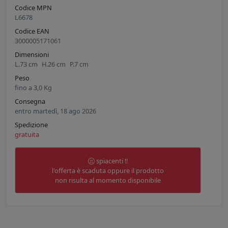
Codice MPN
L6678
Codice EAN
3000005171061
Dimensioni
L.
73
cm
H.
26
cm
P.
7
cm
Peso
fino a
3,0
Kg
Consegna
entro martedì, 18 ago 2026
Spedizione
gratuita
spiacenti !!
l'offerta è scaduta oppure il prodotto
non risulta al momento disponibile