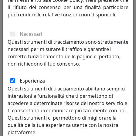
fai riferimento alla cookie policy. Tieni presente che
il rifiuto del consenso per una finalità particolare
Per ottimizzare al meglio la propria attività Biscottini
può rendere le relative funzioni non disponibili.
International Art Trading conta su uno staff di validi ed
esperti collaboratori, sempre pronti ed attenti a
soddisfare le esigenze della Clientela.
Necessari
Questi strumenti di tracciamento sono strettamente
Con il passare del tempo, oltre alla
necessari per misurare il traffico e garantire il
commercializzazione, inizia a produrre in proprio i suoi
corretto funzionamento delle pagine e, pertanto,
capolavori, in centri artigianali che rendono la
non richiedono il tuo consenso.
creazione dei mobili un pregio ed un apprezzamento da
parte del pubblico. Grazie all’intraprendenza del suo
titolare, alla competenza del suo staff interno ed
Esperienza
esterno, BISCOTTINI INTERNATIONAL ART TRADING
Questi strumenti di tracciamento abilitano semplici
vanta ad oggi migliaia di clienti soddisfatti in tutto il
interazioni e funzionalità che ti permettono di
mondo.
accedere a determinate risorse del nostro servizio e
ti consentono di comunicare più facilmente con noi.
Questi strumenti ci permettono di migliorare la
qualità della tua esperienza utente con la nostra
piattaforme.