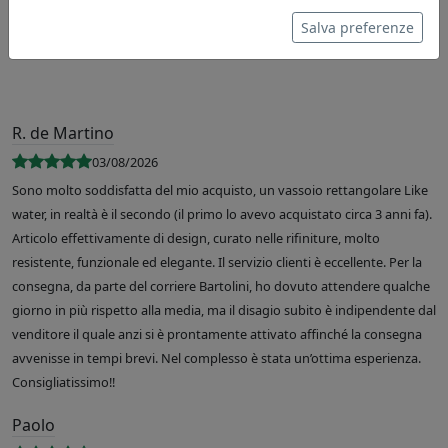
Salva preferenze
R. de Martino
03/08/2026
Sono molto soddisfatta del mio acquisto, un vassoio rettangolare Like
water, in realtà è il secondo (il primo lo avevo acquistato circa 3 anni fa).
Articolo effettivamente di design, curato nelle rifiniture, molto
resistente, funzionale ed elegante. Il servizio clienti è eccellente. Per la
consegna, da parte del corriere Bartolini, ho dovuto attendere qualche
giorno in più rispetto alla media, ma il disagio subito è indipendente dal
venditore il quale anzi si è prontamente attivato affinché la consegna
avvenisse in tempi brevi. Nel complesso è stata un’ottima esperienza.
Consigliatissimo!!
Paolo