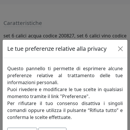
Caratteristiche
set 6 calici acqua codice 200827, set 6 calici vino codice
200828, set 6 calici flute codice 200829
Le tue preferenze relative alla privacy
Specifiche
Questo pannello ti permette di esprimere alcune
Materiale: Vetro
preferenze relative al trattamento delle tue
informazioni personali.
Puoi rivedere e modificare le tue scelte in qualsiasi
Informazioni sul brand
momento tramite il link "Preferenze".
Per rifiutare il tuo consenso disattiva i singoli
Fantasia e concretezza. Sono queste le
comandi oppure utilizza il pulsante “Rifiuta tutto” e
due anime di Evviva Company che la
conferma le scelte effettuate.
guidano al suo principale obiettivo,
portare bellezza e funzionalità nelle