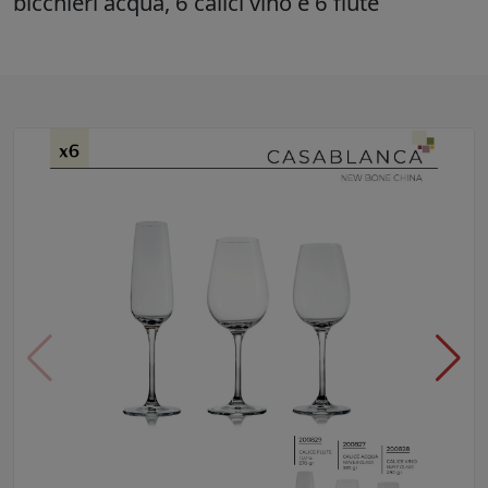
bicchieri acqua, 6 calici vino e 6 flute