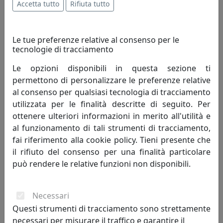
Accetta tutto
Rifiuta tutto
abitudini quotidiane di chi sceglie i suoi prodotti.
L’azienda, che ha mosso i suoi primi passi nel 2000, oggi
Le tue preferenze relative al consenso per le
gode sul mercato di una ben precisa ed affermata
tecnologie di tracciamento
posizione, riconoscibile per la sua originalità, costante
Le opzioni disponibili in questa sezione ti
innovazione, dinamicità del suo staff, accurato servizio
permettono di personalizzare le preferenze relative
offerto ai suoi clienti, efficienza e rapidità nella
al consenso per qualsiasi tecnologia di tracciamento
consegna e al tempestivo servizio di post-vendita. Tutti
utilizzata per le finalità descritte di seguito. Per
ingredienti che hanno fatto di Evviva un marchio
ottenere ulteriori informazioni in merito all'utilità e
vincente.
al funzionamento di tali strumenti di tracciamento,
fai riferimento alla cookie policy. Tieni presente che
Spazio al colore, all’innovazione e all’originalità nella
il rifiuto del consenso per una finalità particolare
cucina cosi come negli altri angoli della casa: le nostre
può rendere le relative funzioni non disponibili.
proposte si rinnovano di anno in anno con nuove ed
esclusive forme dedicate al complemento della tavola,
agli spazi living senza dimenticare gli esterni ed i
Necessari
momenti conviviali da vivere insieme. Ogni forma,
Questi strumenti di tracciamento sono strettamente
decoro e materiale è studiato e realizzato per offrire un
necessari per misurare il traffico e garantire il