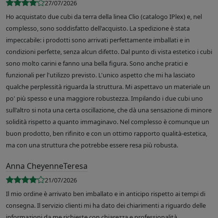
27/07/2026
Ho acquistato due cubi da terra della linea Clio (catalogo IPlex) e, nel
complesso, sono soddisfatto dell'acquisto. La spedizione è stata
impeccabile: i prodotti sono arrivati perfettamente imballati e in
condizioni perfette, senza alcun difetto. Dal punto di vista estetico i cubi
sono molto carini e fanno una bella figura. Sono anche pratici e
funzionali per l'utilizzo previsto. L'unico aspetto che mi ha lasciato
qualche perplessità riguarda la struttura. Mi aspettavo un materiale un
po' più spesso e una maggiore robustezza. Impilando i due cubi uno
sull'altro si nota una certa oscillazione, che dà una sensazione di minore
solidità rispetto a quanto immaginavo. Nel complesso è comunque un
buon prodotto, ben rifinito e con un ottimo rapporto qualità-estetica,
ma con una struttura che potrebbe essere resa più robusta.
Anna CheyenneTeresa
21/07/2026
Il mio ordine è arrivato ben imballato e in anticipo rispetto ai tempi di
consegna. Il servizio clienti mi ha dato dei chiarimenti a riguardo delle
informazioni da me richieste con chiarezza e professionalità.