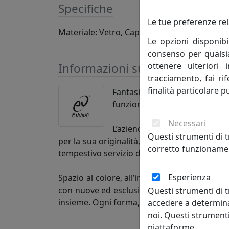
Specifiche
Le tue preferenze rel
Materiale: Vetro, Capacità: 300cc
Le opzioni disponibi
consenso per qualsias
ottenere ulteriori 
Informazioni sul brand
tracciamento, fai ri
finalità particolare p
Fantasia e concretezza. Sono 
funzionalità nelle abitudini quo
Necessari
L’azienda, che ha mosso i suo
Questi strumenti di t
per la sua originalità, costante innovazione, 
corretto funzionamen
tempestivo servizio di post-vendita. Tutti in
Esperienza
Spazio al colore, all’innovazione e all’origi
con nuove ed esclusive forme dedicate al com
Questi strumenti di t
insieme. Ogni forma, decoro e materiale è st
accedere a determina
noi. Questi strumenti
piattaforme.