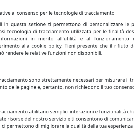
ative al consenso per le tecnologie di tracciamento
li in questa sezione ti permettono di personalizzare le p
i tecnologia di tracciamento utilizzata per le finalità des
informazioni in merito all'utilità e al funzionamento 
ferimento alla cookie policy. Tieni presente che il rifiuto
uò rendere le relative funzioni non disponibili.
queste le due anime di Evviva Company che la guidano al s
tidiane di chi sceglie i suoi prodotti.
i primi passi nel 2000, oggi gode sul mercato di una ben p
racciamento sono strettamente necessari per misurare il traf
dinamicità del suo staff, accurato servizio offerto ai suoi cli
to delle pagine e, pertanto, non richiedono il tuo consens
gredienti che hanno fatto di Evviva un marchio vincente.
nalità nella cucina cosi come negli altri angoli della casa: l
plemento della tavola, agli spazi living senza dimenticare 
racciamento abilitano semplici interazioni e funzionalità ch
udiato e realizzato per offrire un prodotto unico ed inconfo
te risorse del nostro servizio e ti consentono di comunicar
 ci permettono di migliorare la qualità della tua esperienza