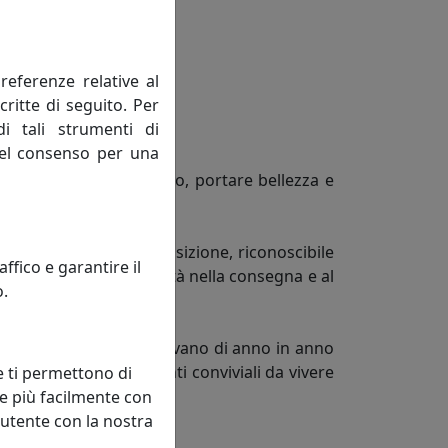
referenze relative al
critte di seguito. Per
di tali strumenti di
 del consenso per una
uo principale obiettivo, portare bellezza e
recisa ed affermata posizione, riconoscibile
fico e garantire il
enti, efficienza e rapidità nella consegna e al
o.
e nostre proposte si rinnovano di anno in anno
gli esterni ed i momenti conviviali da vivere
e ti permettono di
ndibile.
e più facilmente con
 utente con la nostra