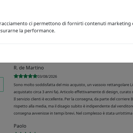
tracciamento ci permettono di fornirti contenuti marketing
misurarne la performance.
R. de Martino
03/08/2026
Sono molto soddisfatta del mio acquisto, un vassoio rettangolare Like
acquistato circa 3 anni fa). Articolo effettivamente di design, curato 
Il servizio clienti è eccellente. Per la consegna, da parte del corrier
rispetto alla media, ma il disagio subito è indipendente dal venditore
consegna avvenisse in tempi brevi. Nel complesso è stata un’ottima 
Paolo