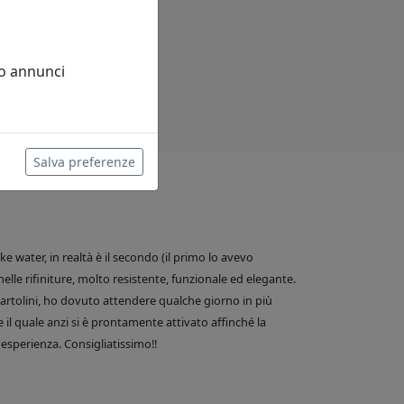
 o annunci
Salva preferenze
 water, in realtà è il secondo (il primo lo avevo
nelle rifiniture, molto resistente, funzionale ed elegante.
e Bartolini, ho dovuto attendere qualche giorno in più
 il quale anzi si è prontamente attivato affinché la
esperienza. Consigliatissimo!!