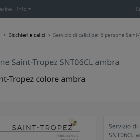
azine
Info
C
a
Bicchieri e calici
Servizio di calici per 6 persone Sai
rsone Saint-Tropez SNT06CL ambra
aint-Tropez colore ambra
Servizio di
SNT06CL 