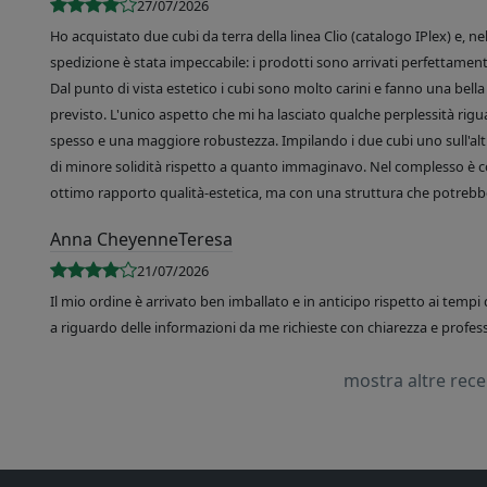
27/07/2026
Ho acquistato due cubi da terra della linea Clio (catalogo IPlex) e, n
spedizione è stata impeccabile: i prodotti sono arrivati perfettamente
Dal punto di vista estetico i cubi sono molto carini e fanno una bella 
previsto. L'unico aspetto che mi ha lasciato qualche perplessità rigu
spesso e una maggiore robustezza. Impilando i due cubi uno sull'altr
di minore solidità rispetto a quanto immaginavo. Nel complesso è 
ottimo rapporto qualità-estetica, ma con una struttura che potrebbe
Anna CheyenneTeresa
21/07/2026
Il mio ordine è arrivato ben imballato e in anticipo rispetto ai tempi 
a riguardo delle informazioni da me richieste con chiarezza e professi
mostra altre rec