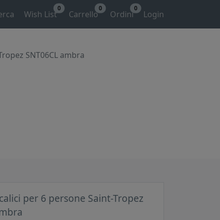
0
0
0
erca
Wish List
Carrello
Ordini
Login
nt-Tropez SNT06CL ambra
 calici per 6 persone Saint-Tropez
ambra