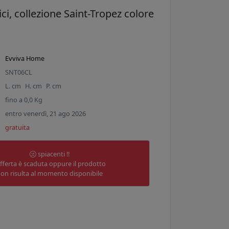
lici, collezione Saint-Tropez colore
Evviva Home
SNT06CL
L.
cm
H.
cm
P.
cm
fino a
0,0
Kg
entro venerdì, 21 ago 2026
gratuita
spiacenti !!
offerta è scaduta oppure il prodotto
on risulta al momento disponibile