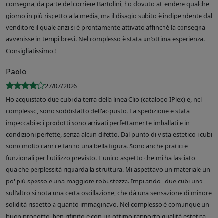
consegna, da parte del corriere Bartolini, ho dovuto attendere qualche
giorno in più rispetto alla media, ma il disagio subito è indipendente dal
venditore il quale anzi si è prontamente attivato affinché la consegna
avvenisse in tempi brevi. Nel complesso è stata un’ottima esperienza.
Consigliatissimo!!
Paolo
27/07/2026
Ho acquistato due cubi da terra della linea Clio (catalogo IPlex) e, nel
complesso, sono soddisfatto dell'acquisto. La spedizione è stata
impeccabile: i prodotti sono arrivati perfettamente imballati e in
condizioni perfette, senza alcun difetto. Dal punto di vista estetico i cubi
sono molto carini e fanno una bella figura. Sono anche pratici e
funzionali per l'utilizzo previsto. L'unico aspetto che mi ha lasciato
qualche perplessità riguarda la struttura. Mi aspettavo un materiale un
po' più spesso e una maggiore robustezza. Impilando i due cubi uno
sull'altro si nota una certa oscillazione, che dà una sensazione di minore
solidità rispetto a quanto immaginavo. Nel complesso è comunque un
buon prodotto, ben rifinito e con un ottimo rapporto qualità-estetica,