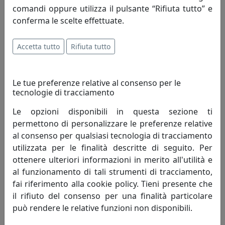
comandi oppure utilizza il pulsante “Rifiuta tutto” e
conferma le scelte effettuate.
Informazioni sul brand
Fantasia e concretezza. Sono queste le
Accetta tutto
Rifiuta tutto
due anime di Evviva Company che la
guidano al suo principale obiettivo,
Le tue preferenze relative al consenso per le
portare bellezza e funzionalità nelle
tecnologie di tracciamento
abitudini quotidiane di chi sceglie i suoi prodotti.
Le opzioni disponibili in questa sezione ti
L’azienda, che ha mosso i suoi primi passi nel 2000, oggi
permettono di personalizzare le preferenze relative
gode sul mercato di una ben precisa ed affermata
al consenso per qualsiasi tecnologia di tracciamento
posizione, riconoscibile per la sua originalità, costante
utilizzata per le finalità descritte di seguito. Per
innovazione, dinamicità del suo staff, accurato servizio
ottenere ulteriori informazioni in merito all'utilità e
offerto ai suoi clienti, efficienza e rapidità nella
al funzionamento di tali strumenti di tracciamento,
consegna e al tempestivo servizio di post-vendita. Tutti
fai riferimento alla cookie policy. Tieni presente che
ingredienti che hanno fatto di Evviva un marchio
il rifiuto del consenso per una finalità particolare
vincente.
può rendere le relative funzioni non disponibili.