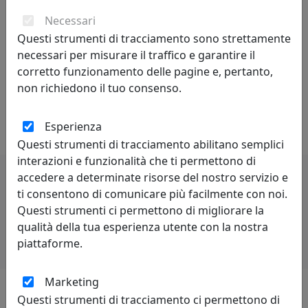
Spazio al colore, all’innovazione e all’originalità nella
cucina cosi come negli altri angoli della casa: le nostre
Necessari
proposte si rinnovano di anno in anno con nuove ed
Questi strumenti di tracciamento sono strettamente
esclusive forme dedicate al complemento della tavola,
necessari per misurare il traffico e garantire il
agli spazi living senza dimenticare gli esterni ed i
corretto funzionamento delle pagine e, pertanto,
momenti conviviali da vivere insieme. Ogni forma,
non richiedono il tuo consenso.
decoro e materiale è studiato e realizzato per offrire un
prodotto unico ed inconfondibile.
Esperienza
Questi strumenti di tracciamento abilitano semplici
interazioni e funzionalità che ti permettono di
accedere a determinate risorse del nostro servizio e
ti consentono di comunicare più facilmente con noi.
Potrebbero interessarti
Questi strumenti ci permettono di migliorare la
qualità della tua esperienza utente con la nostra
piattaforme.
Marketing
Questi strumenti di tracciamento ci permettono di