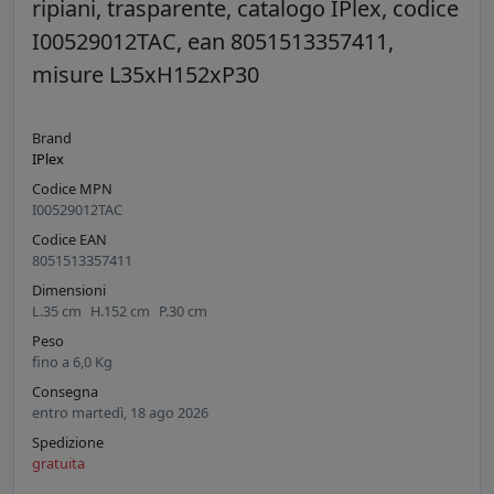
ripiani, trasparente, catalogo IPlex, codice
I00529012TAC, ean 8051513357411,
misure L35xH152xP30
Brand
IPlex
Codice MPN
I00529012TAC
Codice EAN
8051513357411
Dimensioni
L.
35
cm
H.
152
cm
P.
30
cm
Peso
fino a
6,0
Kg
Consegna
entro martedì, 18 ago 2026
Spedizione
gratuita