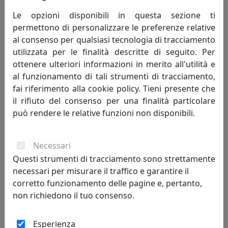
TRASPARENTE, CATALOGO IPLEX, CODICE I00206004TAC
Le opzioni disponibili in questa sezione ti
IPlex
permettono di personalizzare le preferenze relative
al consenso per qualsiasi tecnologia di tracciamento
385,00 €
utilizzata per le finalità descritte di seguito. Per
ottenere ulteriori informazioni in merito all'utilità e
al funzionamento di tali strumenti di tracciamento,
fai riferimento alla cookie policy. Tieni presente che
il rifiuto del consenso per una finalità particolare
può rendere le relative funzioni non disponibili.
Necessari
Questi strumenti di tracciamento sono strettamente
necessari per misurare il traffico e garantire il
MOBILE PORTA TV VISIO, A PONTE CON 2 RIPIANI, TRASPARENTE,
corretto funzionamento delle pagine e, pertanto,
CATALOGO IPLEX, CODICE I00206094TAC
non richiedono il tuo consenso.
IPlex
Esperienza
360,00 €