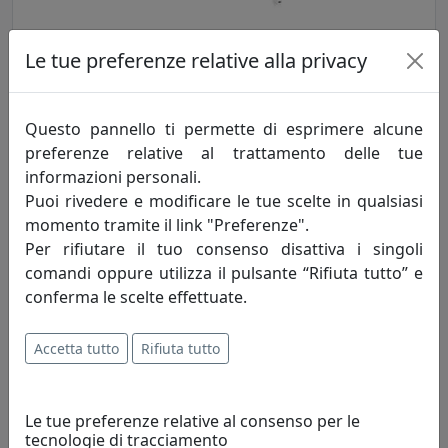
Le tue preferenze relative alla privacy
MOBILE PORTA TV IMAGO, CON RUOTE E PIANI SEPARATI,
TRASPARENTE, CATALOGO IPLEX, CODICE I00206005TAC
IPlex
Questo pannello ti permette di esprimere alcune
preferenze relative al trattamento delle tue
460,00 €
informazioni personali.
Puoi rivedere e modificare le tue scelte in qualsiasi
momento tramite il link "Preferenze".
Per rifiutare il tuo consenso disattiva i singoli
comandi oppure utilizza il pulsante “Rifiuta tutto” e
conferma le scelte effettuate.
Accetta tutto
Rifiuta tutto
Le tue preferenze relative al consenso per le
MOBILE PORTA TV IMAGO, CON RUOTE E PIANO UNICO,
tecnologie di tracciamento