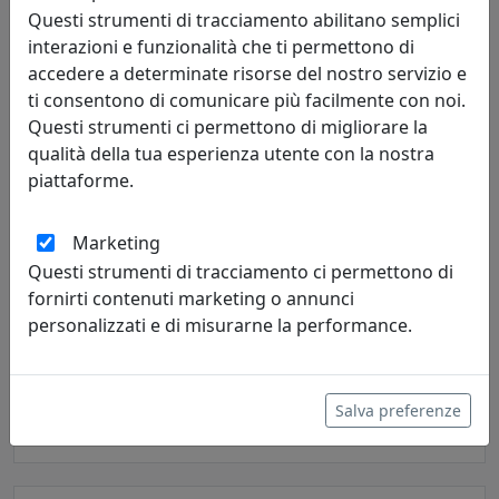
Questi strumenti di tracciamento abilitano semplici
interazioni e funzionalità che ti permettono di
accedere a determinate risorse del nostro servizio e
ti consentono di comunicare più facilmente con noi.
Questi strumenti ci permettono di migliorare la
qualità della tua esperienza utente con la nostra
piattaforme.
Marketing
Questi strumenti di tracciamento ci permettono di
fornirti contenuti marketing o annunci
MOBILETTO CONTENITORE TOLINO, RIPIANO COLORE BIANCO,
CATALOGO IPLEX, CODICE I0020608638H
personalizzati e di misurarne la performance.
IPlex
165,00 €
Salva preferenze