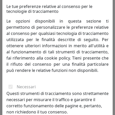
elimina, quasi totalmente, qualunque tipo di distorsione
Le tue preferenze relative al consenso per le
ottica.), alla infrangibilità (spinge il mercato a preferirlo
tecnologie di tracciamento
rispetto al vetro (le lastre di plexiglass da 3 millimetri,
Le opzioni disponibili in questa sezione ti
risultano quasi infrangibili, e dimostrando una
permettono di personalizzare le preferenze relative
resistenza 15 volte superiore rispetto al vetro).
al consenso per qualsiasi tecnologia di tracciamento
utilizzata per le finalità descritte di seguito. Per
Iplex è dunque la perfetta combinazione tra
ottenere ulteriori informazioni in merito all'utilità e
innovazione tecnologica ed artigianalità, in grado di
al funzionamento di tali strumenti di tracciamento,
immaginare e trasformare idee in progetti, progetti in
fai riferimento alla cookie policy. Tieni presente che
prototipi e, infine, realizzare prodotti di design che
il rifiuto del consenso per una finalità particolare
arredano l’ambiente domestico. Iplex dispone di
può rendere le relative funzioni non disponibili.
attrezzature e macchinari 4.0, di ultima generazione e a
bassissimo impatto ecologico, che consentono di
lavorare tutte le tipologie di materiale, da forgiare in
Necessari
ogni tipo di forma e finitura. Iplex ha i suoi punti di
Questi strumenti di tracciamento sono strettamente
forza nella squadra di lavoro, formata da decine di anni
necessari per misurare il traffico e garantire il
di collaborazione orientata alla soluzione delle esigenze
corretto funzionamento delle pagine e, pertanto,
dei clienti ed alla personalizzazione di ciascun prodotto.
non richiedono il tuo consenso.