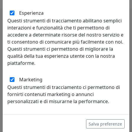
Esperienza
Questi strumenti di tracciamento abilitano semplici
Potrebbero interessarti
interazioni e funzionalità che ti permettono di
accedere a determinate risorse del nostro servizio e
ti consentono di comunicare più facilmente con noi.
Questi strumenti ci permettono di migliorare la
qualità della tua esperienza utente con la nostra
piattaforme.
Marketing
Questi strumenti di tracciamento ci permettono di
fornirti contenuti marketing o annunci
OGGETTISTICA D'ARREDO, HAKU BIG TRASPARENTE, CATALOGO
personalizzati e di misurarne la performance.
IPLEX, CODICE I00832002TAC
IPlex
Salva preferenze
71,00 €