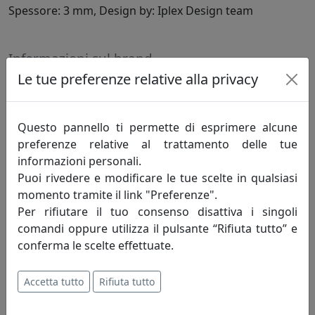
Spessore: 3 mm, Design by: Iplex Design team
Informazioni sul brand
Le tue preferenze relative alla privacy
“I” come Ippoliti, dal nome del suo
fondatore, Ippoliti Terzo (1949-2014).
L’uomo che da un piccolo tornio costruito
Questo pannello ti permette di esprimere alcune
in garage, nottetempo realizzava i primi
preferenze relative al trattamento delle tue
piccoli prodotti in plexiglass, avendo intuito le elevate
informazioni personali.
caratteristiche prestazionali in termini di performance
Puoi rivedere e modificare le tue scelte in qualsiasi
di questo innovativo ed ecologico materiale.
momento tramite il link "Preferenze".
Per rifiutare il tuo consenso disattiva i singoli
“Plex” come il cristallo acrilico, un materiale privilegiato,
comandi oppure utilizza il pulsante “Rifiuta tutto” e
impiegato per realizzazioni di design industriale che,
conferma le scelte effettuate.
grazie alla possibilità di personalizzazione, al suo
elevato grado di trasparenza (specifici test hanno
Accetta tutto
Rifiuta tutto
dimostrato come il plexiglass permetta il passaggio di
oltre il 90% della luce, rispetto all’80% del vetro, ed