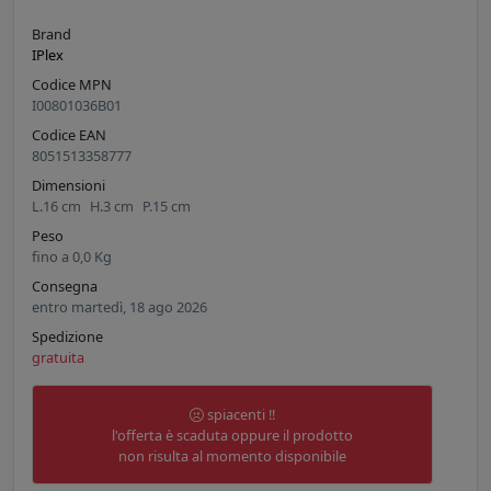
Brand
IPlex
Codice MPN
I00801036B01
Codice EAN
8051513358777
Dimensioni
L.
16
cm
H.
3
cm
P.
15
cm
Peso
fino a
0,0
Kg
Consegna
entro martedì, 18 ago 2026
Spedizione
gratuita
spiacenti !!
l'offerta è scaduta oppure il prodotto
non risulta al momento disponibile