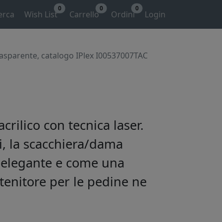
0
0
0
erca
Wish List
Carrello
Ordini
Login
asparente, catalogo IPlex I00537007TAC
crilico con tecnica laser.
li, la scacchiera/dama
elegante e come una
ntenitore per le pedine ne