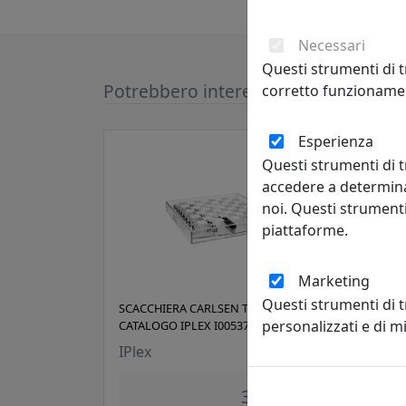
Necessari
Questi strumenti di t
Potrebbero interessarti
corretto funzionamen
Esperienza
Questi strumenti di t
accedere a determina
noi. Questi strumenti
piattaforme.
Marketing
Questi strumenti di 
SCACCHIERA CARLSEN TRASPARENTE,
SCAC
personalizzati e di 
CATALOGO IPLEX I00537003TAC
CATA
I005
IPlex
IPle
341,00 €