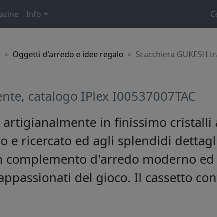
azine
Info
C
o
Oggetti d'arredo e idee regalo
Scacchiera GUKESH tr
nte, catalogo IPlex I00537007TAC
artigianalmente in finissimo cristalli a
o e ricercato ed agli splendidi dettag
n complemento d'arredo moderno ed 
 appassionati del gioco. Il cassetto co