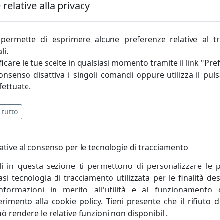
relative alla privacy
permette di esprimere alcune preferenze relative al t
li.
del suo fondatore, Ippoliti Terzo (1949-2014). L’uomo che
icare le tue scelte in qualsiasi momento tramite il link "Pre
 piccoli prodotti in plexiglass, avendo intuito le elevate
consenso disattiva i singoli comandi oppure utilizza il puls
ivo ed ecologico materiale.
fettuate.
riale privilegiato, impiegato per realizzazioni di design 
 tutto
rasparenza (specifici test hanno dimostrato come il plexiglas
quasi totalmente, qualunque tipo di distorsione ottica.), alla
 millimetri, risultano quasi infrangibili, e dimostrando una re
ative al consenso per le tecnologie di tracciamento
ra innovazione tecnologica ed artigianalità, in grado di 
li in questa sezione ti permettono di personalizzare le p
prodotti di design che arredano l’ambiente domestico. Iplex
i tecnologia di tracciamento utilizzata per le finalità des
ologico, che consentono di lavorare tutte le tipologie di m
informazioni in merito all'utilità e al funzionamento 
a squadra di lavoro, formata da decine di anni di collaborazio
ferimento alla cookie policy. Tieni presente che il rifiuto
prodotto.
uò rendere le relative funzioni non disponibili.