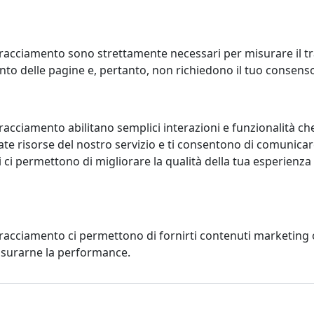
racciamento sono strettamente necessari per misurare il traf
to delle pagine e, pertanto, non richiedono il tuo consens
racciamento abilitano semplici interazioni e funzionalità ch
te risorse del nostro servizio e ti consentono di comunicar
 ci permettono di migliorare la qualità della tua esperienza
tracciamento ci permettono di fornirti contenuti marketing
CHIERA KASPAROV BIANCO,
SCACCHIERA KASPAROV NERO,
misurarne la performance.
LOGO IPLEX, CODICE
CATALOGO IPLEX, CODICE
37002P01
I00537002P29
x
IPlex