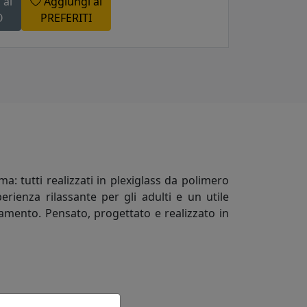
 al
Aggiungi ai
O
PREFERITI
: tutti realizzati in plexiglass da polimero
perienza rilassante per gli adulti e un utile
namento. Pensato, progettato e realizzato in