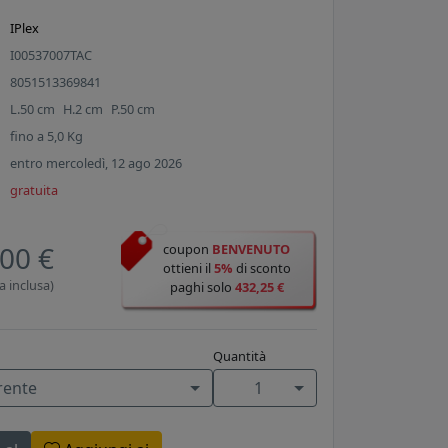
IPlex
I00537007TAC
8051513369841
L.
50
cm
H.
2
cm
P.
50
cm
fino a
5,0
Kg
entro mercoledì, 12 ago 2026
gratuita
00 €
coupon
BENVENUTO
ottieni il
5%
di sconto
a inclusa)
paghi solo
432,25 €
Quantità
rente
1