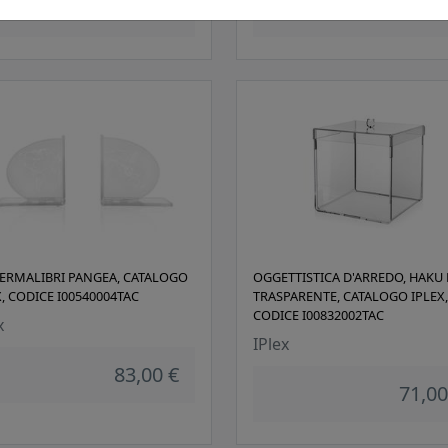
136,00 €
136,00
FERMALIBRI PANGEA, CATALOGO
OGGETTISTICA D'ARREDO, HAKU 
X, CODICE I00540004TAC
TRASPARENTE, CATALOGO IPLEX,
CODICE I00832002TAC
x
IPlex
83,00 €
71,00