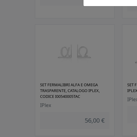
SET FERMALIBRI ALFA E OMEGA
SET 
TRASPARENTE, CATALOGO IPLEX,
IPLE
CODICE I00540005TAC
IPle
IPlex
56,00 €