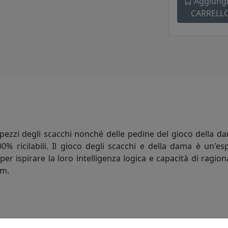
Aggiungi
CARRELL
pezzi degli scacchi nonché delle pedine del gioco della dama
100% ricilabili. Il gioco degli scacchi e della dama è un'es
 ispirare la loro intelligenza logica e capacità di ragio
am.