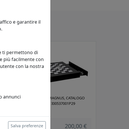
fico e garantire il
o.
e ti permettono di
e più facilmente con
 utente con la nostra
 o annunci
SCACCHIERA MAGNUS, CATALOGO
IPLEX, CODICE I00537001P29
IPlex
200,00 €
Salva preferenze