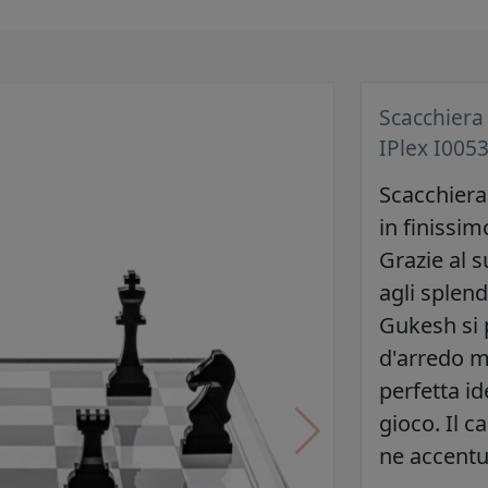
Scacchiera
IPlex I005
Scacchiera
in finissimo
Grazie al 
agli splend
Gukesh si
d'arredo 
perfetta id
gioco. Il c
ne accentua