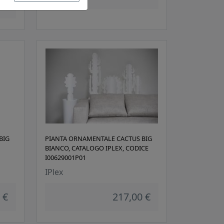
 €
BIG
PIANTA ORNAMENTALE CACTUS BIG
BIANCO, CATALOGO IPLEX, CODICE
I00629001P01
IPlex
 €
217,00 €