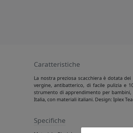
Caratteristiche
La nostra preziosa scacchiera è dotata dei 
vergine, antibatterico, di facile pulizia e 
strumento di apprendimento per bambini, per
Italia, con materiali italiani. Design: Iplex Te
Specifiche