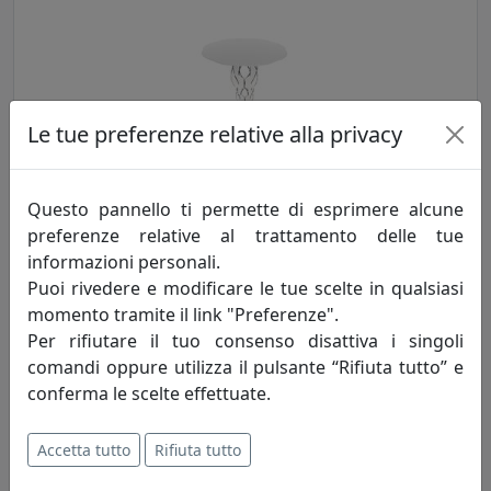
Le tue preferenze relative alla privacy
Questo pannello ti permette di esprimere alcune
TAVOLINO ARABESCO MEDIO, PIANO ROTONDO, BIANCO,
CATALOGO IPLEX, CODICE I00206036P01
preferenze relative al trattamento delle tue
IPlex
informazioni personali.
Puoi rivedere e modificare le tue scelte in qualsiasi
144,00 €
momento tramite il link "Preferenze".
Per rifiutare il tuo consenso disattiva i singoli
comandi oppure utilizza il pulsante “Rifiuta tutto” e
conferma le scelte effettuate.
Accetta tutto
Rifiuta tutto