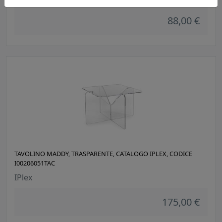
88,00 €
TAVOLINO MADDY, TRASPARENTE, CATALOGO IPLEX, CODICE
I00206051TAC
IPlex
175,00 €