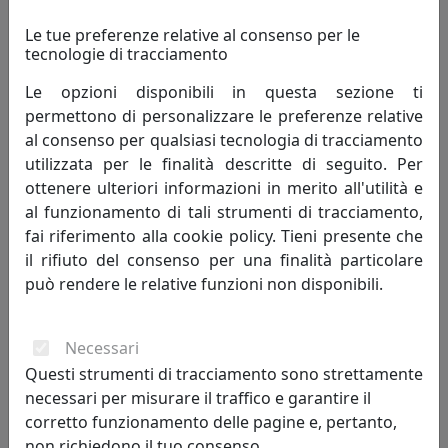
Le tue preferenze relative al consenso per le
tecnologie di tracciamento
Le opzioni disponibili in questa sezione ti
TAVOLINO ARABESCO MEDIO, PIANO ROTONDO, BLU, CATALOGO
permettono di personalizzare le preferenze relative
IPLEX, CODICE I00206036P11
al consenso per qualsiasi tecnologia di tracciamento
IPlex
utilizzata per le finalità descritte di seguito. Per
ottenere ulteriori informazioni in merito all'utilità e
144,00 €
al funzionamento di tali strumenti di tracciamento,
fai riferimento alla cookie policy. Tieni presente che
il rifiuto del consenso per una finalità particolare
può rendere le relative funzioni non disponibili.
Necessari
Questi strumenti di tracciamento sono strettamente
necessari per misurare il traffico e garantire il
corretto funzionamento delle pagine e, pertanto,
non richiedono il tuo consenso.