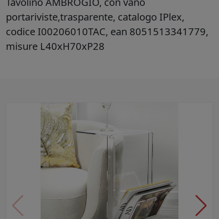
Tavolino AMBROGIO, con vano
portariviste,trasparente, catalogo IPlex,
codice I00206010TAC, ean 8051513341779,
misure L40xH70xP28