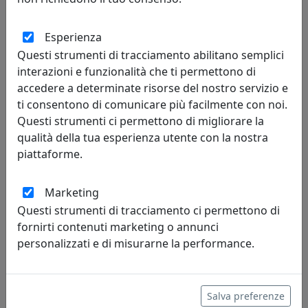
TAVOLINO ARABESCO PICCOLO, PIANO ROTONDO, BIANCO,
CATALOGO IPLEX, CODICE I00206030X01
Esperienza
IPlex
Questi strumenti di tracciamento abilitano semplici
interazioni e funzionalità che ti permettono di
88,00 €
accedere a determinate risorse del nostro servizio e
ti consentono di comunicare più facilmente con noi.
Questi strumenti ci permettono di migliorare la
qualità della tua esperienza utente con la nostra
piattaforme.
Marketing
Questi strumenti di tracciamento ci permettono di
fornirti contenuti marketing o annunci
personalizzati e di misurarne la performance.
TAVOLINO ARABESCO PICCOLO, PIANO ROTONDO, BLU,
CATALOGO IPLEX, CODICE I00206033X11
Salva preferenze
IPlex