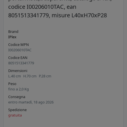
codice I00206010TAC, ean
8051513341779, misure L40xH70xP28
Brand
IPlex
Codice MPN
I00206010TAC
Codice EAN
8051513341779
Dimensioni
L.
40
cm
H.
70
cm
P.
28
cm
Peso
fino a
2,0
Kg
Consegna
entro martedì, 18 ago 2026
Spedizione
gratuita