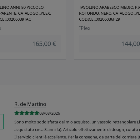
LINO ANNI 80 PICCOLO,
TAVOLINO ARABESCO MEDIO, P
PARENTE, CATALOGO IPLEX,
ROTONDO, NERO, CATALOGO IPL
CE I00206039TAC
CODICE I00206036P29
x
IPlex
165,00 €
144,00
R. de Martino
03/08/2026
Sono molto soddisfatta del mio acquisto, un vassoio rettangolare Like
acquistato circa 3 anni fa). Articolo effettivamente di design, curato 
Il servizio clienti è eccellente. Per la consegna, da parte del corrier