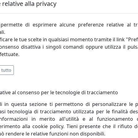
relative alla privacy
riale privilegiato, impiegato per realizzazioni di design 
rasparenza (specifici test hanno dimostrato come il plexiglas
quasi totalmente, qualunque tipo di distorsione ottica.), alla
permette di esprimere alcune preferenze relative al t
 millimetri, risultano quasi infrangibili, e dimostrando una re
li.
icare le tue scelte in qualsiasi momento tramite il link "Pre
ra innovazione tecnologica ed artigianalità, in grado di 
consenso disattiva i singoli comandi oppure utilizza il puls
prodotti di design che arredano l’ambiente domestico. Iplex
fettuate.
ologico, che consentono di lavorare tutte le tipologie di m
a squadra di lavoro, formata da decine di anni di collaborazio
 tutto
prodotto.
ative al consenso per le tecnologie di tracciamento
li in questa sezione ti permettono di personalizzare le p
i tecnologia di tracciamento utilizzata per le finalità des
informazioni in merito all'utilità e al funzionamento 
ferimento alla cookie policy. Tieni presente che il rifiuto
uò rendere le relative funzioni non disponibili.