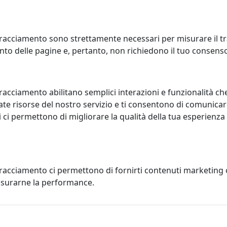
racciamento sono strettamente necessari per misurare il traf
to delle pagine e, pertanto, non richiedono il tuo consens
LINO ANNI 80 GRANDE, FUMÈ,
TAVOLINO ANNI 80 GRANDE,
LOGO IPLEX, CODICE
MULTICOLOR, CATALOGO IPLEX,
racciamento abilitano semplici interazioni e funzionalità ch
06038T74
CODICE I00206038T77
te risorse del nostro servizio e ti consentono di comunicar
x
IPlex
 ci permettono di migliorare la qualità della tua esperienza
180,00 €
180,00
tracciamento ci permettono di fornirti contenuti marketing
misurarne la performance.