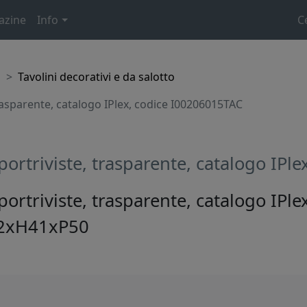
azine
Info
C
o
Tavolini decorativi e da salotto
rasparente, catalogo IPlex, codice I00206015TAC
portriviste, trasparente, catalogo IPl
portriviste, trasparente, catalogo IPl
52xH41xP50