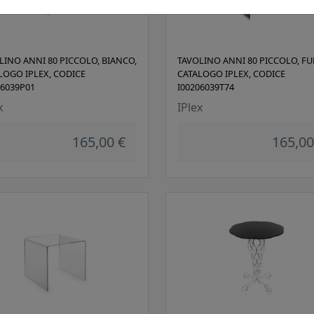
LINO ANNI 80 PICCOLO, BIANCO,
TAVOLINO ANNI 80 PICCOLO, FU
LOGO IPLEX, CODICE
CATALOGO IPLEX, CODICE
06039P01
I00206039T74
x
IPlex
165,00 €
165,00