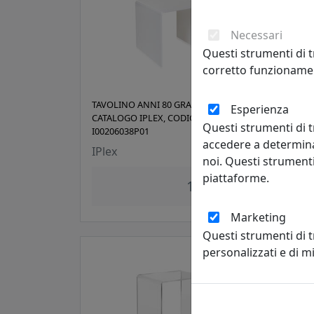
Necessari
Questi strumenti di t
corretto funzionamen
TAVOLINO ANNI 80 GRANDE, BIANCO,
TAVO
Esperienza
CATALOGO IPLEX, CODICE
CATA
Questi strumenti di t
I00206038P01
I002
accedere a determina
IPlex
IPle
noi. Questi strumenti
piattaforme.
180,00 €
Marketing
Questi strumenti di 
personalizzati e di 