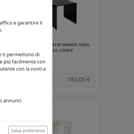
fico e garantire il
o.
TAVOLINO ANNI 80 GRANDE, NERO,
CATALOGO IPLEX, CODICE
e ti permettono di
I00206038P29
e più facilmente con
IPlex
 utente con la nostra
 €
180,00 €
 o annunci
Salva preferenze