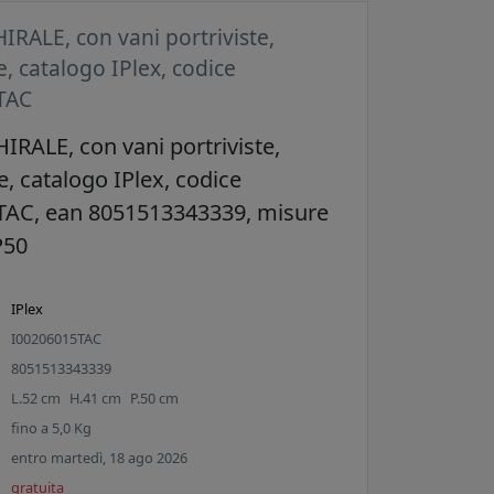
IRALE, con vani portriviste,
, catalogo IPlex, codice
TAC
IRALE, con vani portriviste,
e, catalogo IPlex, codice
TAC, ean 8051513343339, misure
P50
IPlex
I00206015TAC
8051513343339
L.
52
cm
H.
41
cm
P.
50
cm
fino a
5,0
Kg
entro martedì, 18 ago 2026
gratuita