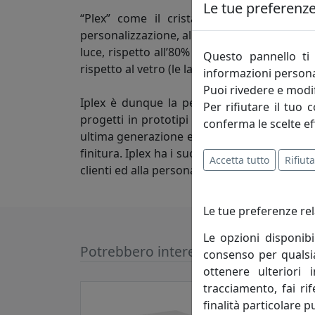
Le tue preferenze 
“Plex” come il cristallo acrilico, un mate
personalizzazione, al suo elevato grado di t
luce, rispetto all’80% del vetro, ed elimina, 
Questo pannello ti 
rispetto al vetro (le lastre di plexiglass da 3
informazioni persona
Puoi rivedere e modif
Iplex è dunque la perfetta combinazione t
Per rifiutare il tuo 
progetti in prototipi e, infine, realizzare 
conferma le scelte ef
ultima generazione e a bassissimo impatto ec
finitura. Iplex ha i suoi punti di forza nell
Accetta tutto
Rifiuta
clienti ed alla personalizzazione di ciascun 
Le tue preferenze rel
Le opzioni disponibi
Potrebbero interessarti
consenso per qualsias
ottenere ulteriori 
tracciamento, fai ri
finalità particolare p