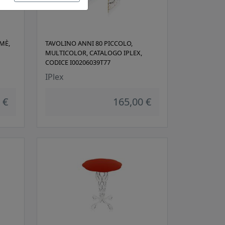
MÈ,
TAVOLINO ANNI 80 PICCOLO,
MULTICOLOR, CATALOGO IPLEX,
CODICE I00206039T77
IPlex
 €
165,00 €