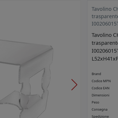
Tavolino CH
trasparente
I00206015
Tavolino CH
trasparent
I00206015
L52xH41x
Brand
Codice MPN
Codice EAN
Dimensioni
Peso
Consegna
Spedizione