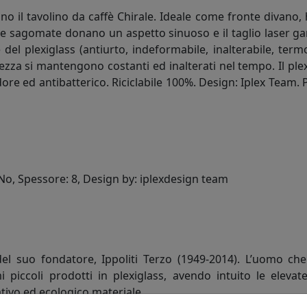
il tavolino da caffè Chirale. Ideale come fronte divano, ha 
e sagomate donano un aspetto sinuoso e il taglio laser gara
e del plexiglass (antiurto, indeformabile, inalterabile, ter
ntezza si mantengono costanti ed inalterati nel tempo. Il pl
dore ed antibatterico. Riciclabile 100%. Design: Iplex Team. P
o, Spessore: 8, Design by: iplexdesign team
del suo fondatore, Ippoliti Terzo (1949-2014). L’uomo che
 piccoli prodotti in plexiglass, avendo intuito le elevate
ivo ed ecologico materiale.