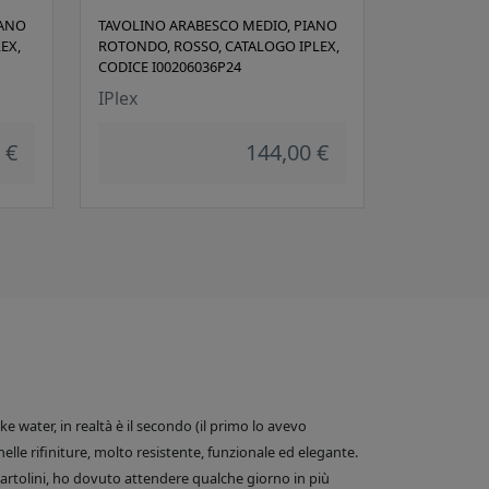
IANO
TAVOLINO ARABESCO MEDIO, PIANO
EX,
ROTONDO, ROSSO, CATALOGO IPLEX,
CODICE I00206036P24
IPlex
 €
144,00 €
 water, in realtà è il secondo (il primo lo avevo
nelle rifiniture, molto resistente, funzionale ed elegante.
e Bartolini, ho dovuto attendere qualche giorno in più