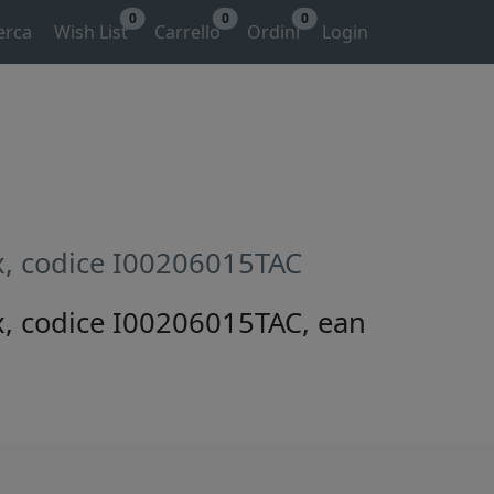
0
0
0
erca
Wish List
Carrello
Ordini
Login
ex, codice I00206015TAC
ex, codice I00206015TAC, ean