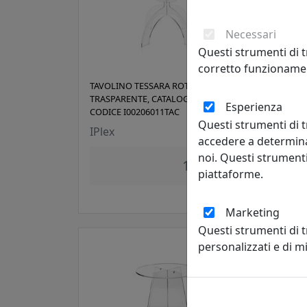
Necessari
Questi strumenti di t
corretto funzionamen
TAVOLINO TESSARA ROTONDO,
TAVO
TRASPARENTE, CATALOGO IPLEX,
CATA
Esperienza
CODICE I00206011TAC
I002
Questi strumenti di t
IPlex
IPle
accedere a determina
noi. Questi strumenti
149,00 €
piattaforme.
Marketing
Questi strumenti di 
personalizzati e di 