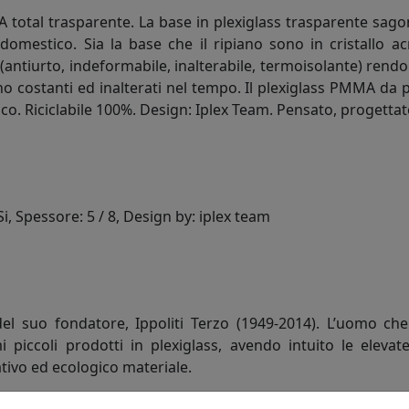
total trasparente. La base in plexiglass trasparente sagoma
 domestico. Sia la base che il ripiano sono in cristallo 
s (antiurto, indeformabile, inalterabile, termoisolante) rendo
no costanti ed inalterati nel tempo. Il plexiglass PMMA da p
co. Riciclabile 100%. Design: Iplex Team. Pensato, progettato e
 Spessore: 5 / 8, Design by: iplex team
del suo fondatore, Ippoliti Terzo (1949-2014). L’uomo che
 piccoli prodotti in plexiglass, avendo intuito le elevate
ivo ed ecologico materiale.