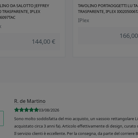
LINO DA SALOTTO JEFFREY
TAVOLINO PORTAOGGETTI LU TA
0 TRASPARENTE, IPLEX
TRASPARENTE, IPLEX I00205006
06097TAC
IPlex
x
166,00
144,00 €
R. de Martino
03/08/2026
Sono molto soddisfatta del mio acquisto, un vassoio rettangolare Like
acquistato circa 3 anni fa). Articolo effettivamente di design, curato 
Il servizio clienti è eccellente. Per la consegna, da parte del corrier