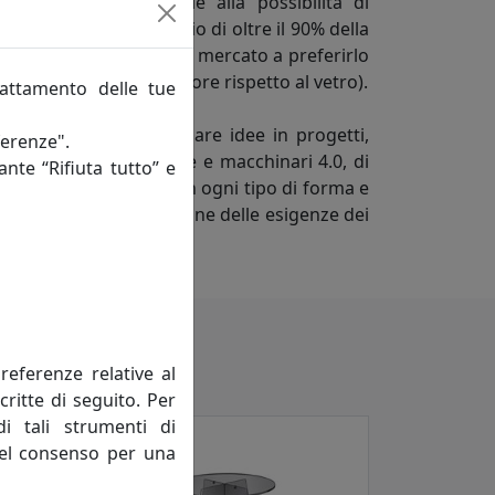
industriale che, grazie alla possibilità di
s permetta il passaggio di oltre il 90% della
 infrangibilità (spinge il mercato a preferirlo
sistenza 15 volte superiore rispetto al vetro).
rattamento delle tue
immaginare e trasformare idee in progetti,
ferenze".
 dispone di attrezzature e macchinari 4.0, di
ante “Rifiuta tutto” e
ateriale, da forgiare in ogni tipo di forma e
ne orientata alla soluzione delle esigenze dei
referenze relative al
critte di seguito. Per
di tali strumenti di
 del consenso per una