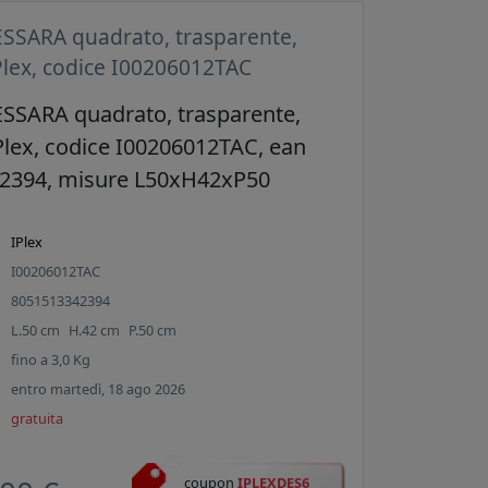
ESSARA quadrato, trasparente,
Plex, codice I00206012TAC
ESSARA quadrato, trasparente,
Plex, codice I00206012TAC, ean
2394, misure L50xH42xP50
IPlex
I00206012TAC
8051513342394
L.
50
cm
H.
42
cm
P.
50
cm
fino a
3,0
Kg
entro martedì, 18 ago 2026
gratuita
coupon
IPLEXDES6