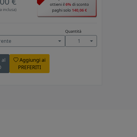
00 €
ottieni il
6%
di sconto
a inclusa)
paghi solo
140,06 €
Quantità
rente
1
 al
Aggiungi ai
O
PREFERITI