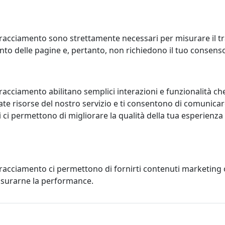
racciamento sono strettamente necessari per misurare il traf
to delle pagine e, pertanto, non richiedono il tuo consens
LINO VASSALLO TRASPARENTE,
TAVOLINO ZIGOZAGO, CON VAN
LOGO IPLEX, CODICE
PORTARIVISTE, TRASPARENTE,
06054TAC
CATALOGO IPLEX, CODICE
racciamento abilitano semplici interazioni e funzionalità ch
I00206013TAC
x
te risorse del nostro servizio e ti consentono di comunicar
IPlex
 ci permettono di migliorare la qualità della tua esperienza
102,00 €
159,00
tracciamento ci permettono di fornirti contenuti marketing
misurarne la performance.