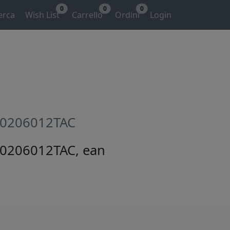
0
0
0
erca
Wish List
Carrello
Ordini
Login
I00206012TAC
I00206012TAC, ean