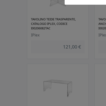
TAVOLINO TEIDE TRASPARENTE,
TAVO
CATALOGO IPLEX, CODICE
ANCH
I00206082TAC
I002
IPlex
IPle
121,00 €