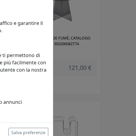
fico e garantire il
o.
O
TAVOLINO TEIDE FUMÈ, CATALOGO
IPLEX, CODICE I00206082T74
IPlex
e ti permettono di
e più facilmente con
121,00 €
 utente con la nostra
 €
 o annunci
Salva preferenze