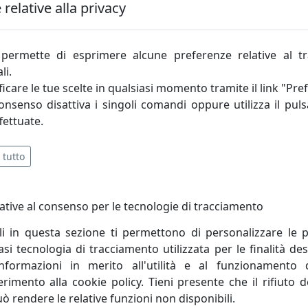
riale privilegiato, impiegato per realizzazioni di design 
relative alla privacy
rasparenza (specifici test hanno dimostrato come il plexiglas
quasi totalmente, qualunque tipo di distorsione ottica.), alla
 millimetri, risultano quasi infrangibili, e dimostrando una re
permette di esprimere alcune preferenze relative al t
li.
ra innovazione tecnologica ed artigianalità, in grado di 
icare le tue scelte in qualsiasi momento tramite il link "Pre
prodotti di design che arredano l’ambiente domestico. Iplex
consenso disattiva i singoli comandi oppure utilizza il puls
ologico, che consentono di lavorare tutte le tipologie di m
fettuate.
a squadra di lavoro, formata da decine di anni di collaborazio
prodotto.
 tutto
ative al consenso per le tecnologie di tracciamento
li in questa sezione ti permettono di personalizzare le p
i tecnologia di tracciamento utilizzata per le finalità des
informazioni in merito all'utilità e al funzionamento 
ferimento alla cookie policy. Tieni presente che il rifiuto
uò rendere le relative funzioni non disponibili.