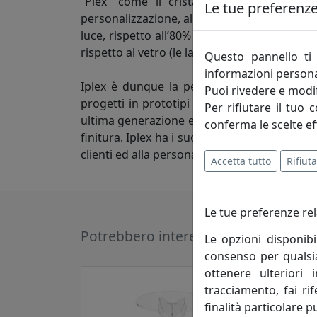
“Plex” come il cristallo acrilico, un mate
Le tue preferenze 
personalizzazione, al suo elevato grado di t
luce, rispetto all’80% del vetro, ed elimina, 
rispetto al vetro (le lastre di plexiglass da 3
Questo pannello ti 
informazioni persona
Iplex è dunque la perfetta combinazione t
Puoi rivedere e modif
progetti in prototipi e, infine, realizzare 
Per rifiutare il tuo 
ultima generazione e a bassissimo impatto ec
conferma le scelte ef
finitura. Iplex ha i suoi punti di forza nell
clienti ed alla personalizzazione di ciascun 
Accetta tutto
Rifiuta
Le tue preferenze rel
Potrebbero interessarti
Le opzioni disponibi
consenso per qualsias
ottenere ulteriori 
tracciamento, fai ri
finalità particolare p