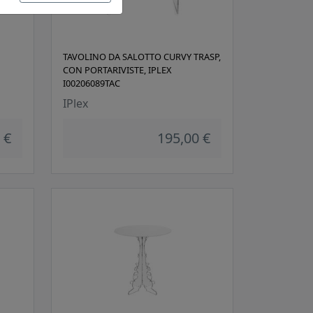
TAVOLINO DA SALOTTO CURVY TRASP,
CON PORTARIVISTE, IPLEX
I00206089TAC
IPlex
 €
195,00 €