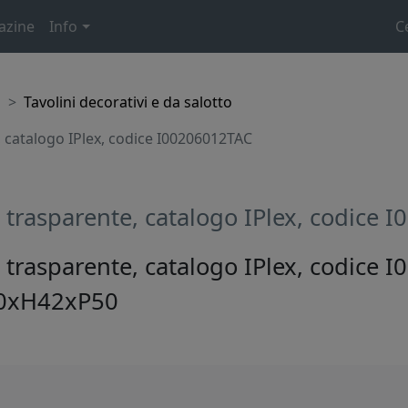
azine
Info
C
o
Tavolini decorativi e da salotto
 catalogo IPlex, codice I00206012TAC
 trasparente, catalogo IPlex, codice 
trasparente, catalogo IPlex, codice 
50xH42xP50