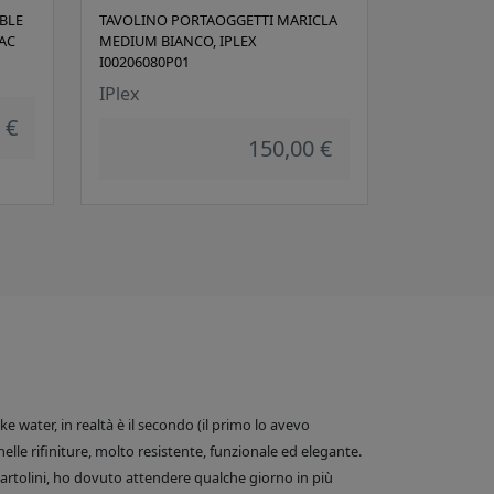
BLE
TAVOLINO PORTAOGGETTI MARICLA
TAC
MEDIUM BIANCO, IPLEX
I00206080P01
IPlex
 €
150,00 €
 water, in realtà è il secondo (il primo lo avevo
nelle rifiniture, molto resistente, funzionale ed elegante.
e Bartolini, ho dovuto attendere qualche giorno in più