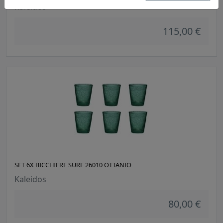
Kaleidos
115,00 €
SET 6X BICCHIERE SURF 26010 OTTANIO
Kaleidos
80,00 €