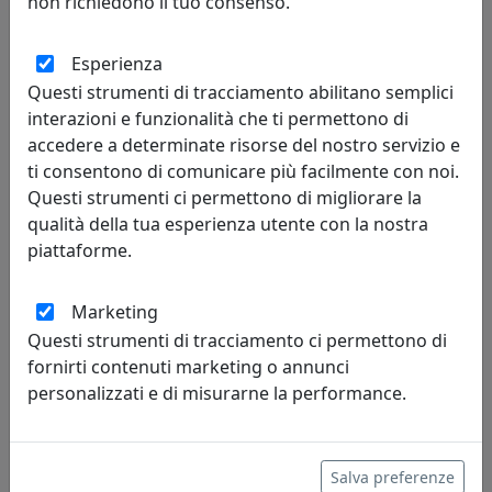
non richiedono il tuo consenso.
Esperienza
Questi strumenti di tracciamento abilitano semplici
SET 6X BICCHIERE SURF 26019 GRIGIO
interazioni e funzionalità che ti permettono di
Kaleidos
accedere a determinate risorse del nostro servizio e
ti consentono di comunicare più facilmente con noi.
80,00 €
Questi strumenti ci permettono di migliorare la
qualità della tua esperienza utente con la nostra
piattaforme.
Marketing
Questi strumenti di tracciamento ci permettono di
fornirti contenuti marketing o annunci
personalizzati e di misurarne la performance.
SET 6X BICCHIERE SURF 26012 ARANCIO
Salva preferenze