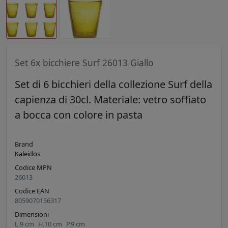
Set 6x bicchiere Surf 26013 Giallo
Set di 6 bicchieri della collezione Surf della
capienza di 30cl. Materiale: vetro soffiato
a bocca con colore in pasta
Brand
Kaleidos
Codice MPN
26013
Codice EAN
8059070156317
Dimensioni
L.
9
cm
H.
10
cm
P.
9
cm