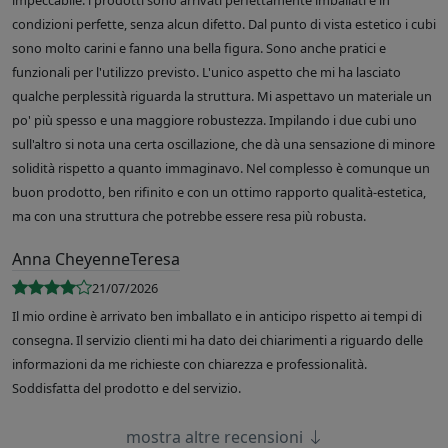
impeccabile: i prodotti sono arrivati perfettamente imballati e in
condizioni perfette, senza alcun difetto. Dal punto di vista estetico i cubi
sono molto carini e fanno una bella figura. Sono anche pratici e
funzionali per l'utilizzo previsto. L'unico aspetto che mi ha lasciato
qualche perplessità riguarda la struttura. Mi aspettavo un materiale un
po' più spesso e una maggiore robustezza. Impilando i due cubi uno
sull'altro si nota una certa oscillazione, che dà una sensazione di minore
solidità rispetto a quanto immaginavo. Nel complesso è comunque un
buon prodotto, ben rifinito e con un ottimo rapporto qualità-estetica,
ma con una struttura che potrebbe essere resa più robusta.
Anna CheyenneTeresa
21/07/2026
Il mio ordine è arrivato ben imballato e in anticipo rispetto ai tempi di
consegna. Il servizio clienti mi ha dato dei chiarimenti a riguardo delle
informazioni da me richieste con chiarezza e professionalità.
Soddisfatta del prodotto e del servizio.
mostra altre recensioni