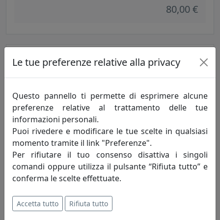
80,00 €
Le tue preferenze relative alla privacy
Questo pannello ti permette di esprimere alcune
preferenze relative al trattamento delle tue
informazioni personali.
Puoi rivedere e modificare le tue scelte in qualsiasi
SET 6X BICCHIERE SURF 26017 VERDE
momento tramite il link "Preferenze".
Per rifiutare il tuo consenso disattiva i singoli
Kaleidos
comandi oppure utilizza il pulsante “Rifiuta tutto” e
conferma le scelte effettuate.
80,00 €
Accetta tutto
Rifiuta tutto