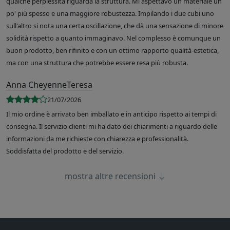
qualche perplessità riguarda la struttura. Mi aspettavo un materiale un
po' più spesso e una maggiore robustezza. Impilando i due cubi uno
sull'altro si nota una certa oscillazione, che dà una sensazione di minore
solidità rispetto a quanto immaginavo. Nel complesso è comunque un
buon prodotto, ben rifinito e con un ottimo rapporto qualità-estetica,
ma con una struttura che potrebbe essere resa più robusta.
Anna CheyenneTeresa
21/07/2026
Il mio ordine è arrivato ben imballato e in anticipo rispetto ai tempi di
consegna. Il servizio clienti mi ha dato dei chiarimenti a riguardo delle
informazioni da me richieste con chiarezza e professionalità.
Soddisfatta del prodotto e del servizio.
mostra altre recensioni