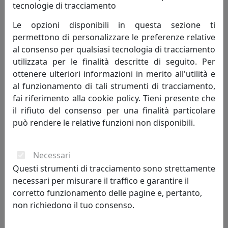
tecnologie di tracciamento
APPENDIABITI ERCOLE 7, CATALOGO LIMAC DESIGN, ROSSO,
CODICE APER07MC0010
Le opzioni disponibili in questa sezione ti
Limac Design
permettono di personalizzare le preferenze relative
al consenso per qualsiasi tecnologia di tracciamento
968,00 €
utilizzata per le finalità descritte di seguito. Per
ottenere ulteriori informazioni in merito all'utilità e
al funzionamento di tali strumenti di tracciamento,
fai riferimento alla cookie policy. Tieni presente che
il rifiuto del consenso per una finalità particolare
può rendere le relative funzioni non disponibili.
Necessari
Questi strumenti di tracciamento sono strettamente
necessari per misurare il traffico e garantire il
corretto funzionamento delle pagine e, pertanto,
APPENDIABITI ERCOLE 7, CATALOGO LIMAC DESIGN, TORTORA,
non richiedono il tuo consenso.
CODICE APER07MC0016
Limac Design