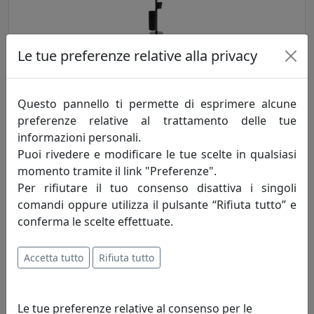
Le tue preferenze relative alla privacy
APPENDIABITI ERCOLE 7, CATALOGO LIMAC DESIGN, NERO,
CODICE APER07MC0014
Questo pannello ti permette di esprimere alcune
Limac Design
preferenze relative al trattamento delle tue
informazioni personali.
968,00 €
Puoi rivedere e modificare le tue scelte in qualsiasi
momento tramite il link "Preferenze".
Per rifiutare il tuo consenso disattiva i singoli
comandi oppure utilizza il pulsante “Rifiuta tutto” e
conferma le scelte effettuate.
Accetta tutto
Rifiuta tutto
Le tue preferenze relative al consenso per le