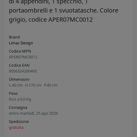
di 4 appendini, 1 specchio, 1
portaombrelli e 1 svuotatasche. Colore
grigio, codice APER07MC0012
Brand
Limac Design
Codice MPN
APER07MC0012
Codice EAN
8056324260493
Dimensioni
L.
40
cm
H.
170
cm
P.
40
cm
Peso
fino a
0,0
Kg
Consegna
entro martedì, 25 ago 2026
Spedizione
gratuita