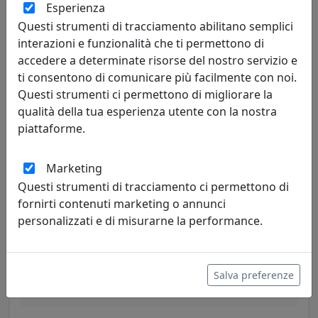
Esperienza
968,00 €
Questi strumenti di tracciamento abilitano semplici
interazioni e funzionalità che ti permettono di
accedere a determinate risorse del nostro servizio e
ti consentono di comunicare più facilmente con noi.
Questi strumenti ci permettono di migliorare la
qualità della tua esperienza utente con la nostra
piattaforme.
Marketing
Questi strumenti di tracciamento ci permettono di
fornirti contenuti marketing o annunci
APPENDIABITI ERCOLE 5, CATALOGO LIMAC DESIGN, BIANCO,
personalizzati e di misurarne la performance.
CODICE APER05MC0007
Limac Design
Salva preferenze
644,00 €