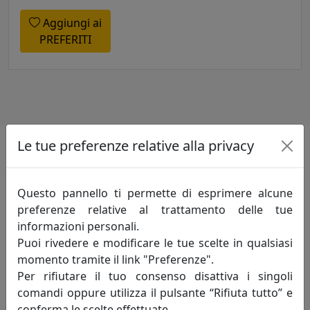
Aggiungi ai
PREFERITI
Le tue preferenze relative alla privacy
Informazioni sul brand
Questo pannello ti permette di esprimere alcune
Innovazione-creatività-competitività: sono
preferenze relative al trattamento delle tue
i principi fondamentali che incarnano lo
informazioni personali.
spirito della mauro ferretti che da oltre
Puoi rivedere e modificare le tue scelte in qualsiasi
trent'anni, attraverso le evoluzioni del
momento tramite il link "Preferenze".
mercato, opera alla ricerca di un costante
Per rifiutare il tuo consenso disattiva i singoli
miglioramento degli articoli proposti e del servizio
comandi oppure utilizza il pulsante “Rifiuta tutto” e
offerto al fine di soddisfare pienamente le esigenze di
conferma le scelte effettuate.