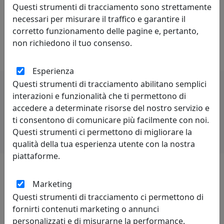
Questi strumenti di tracciamento sono strettamente
di un sistema economico oppure di una singola
necessari per misurare il traffico e garantire il
impresa od industria. Può anche essere definita come
corretto funzionamento delle pagine e, pertanto,
capacità di stare al passo con la concorrenza. Lo spirito
non richiedono il tuo consenso.
di rivalità è proprio di chi è competitivo.
Esperienza
Questi strumenti di tracciamento abilitano semplici
interazioni e funzionalità che ti permettono di
Potrebbero interessarti
accedere a determinate risorse del nostro servizio e
ti consentono di comunicare più facilmente con noi.
Questi strumenti ci permettono di migliorare la
qualità della tua esperienza utente con la nostra
piattaforme.
Marketing
Lascia una recensione
Questi strumenti di tracciamento ci permettono di
fornirti contenuti marketing o annunci
personalizzati e di misurarne la performance.