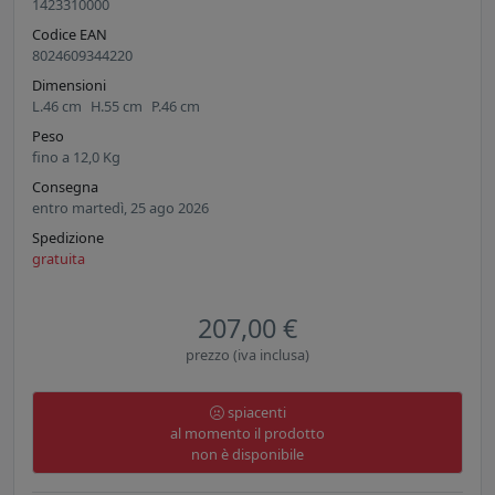
1423310000
Codice EAN
8024609344220
Dimensioni
L.
46
cm
H.
55
cm
P.
46
cm
Peso
fino a
12,0
Kg
Consegna
entro martedì, 25 ago 2026
Spedizione
gratuita
207,00 €
prezzo (iva inclusa)
spiacenti
al momento il prodotto
non è disponibile