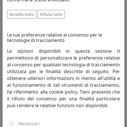
ogni cliente.
Accetta tutto
Rifiuta tutto
Innovazione - è un'attività di pensiero che, elevando il
livello di conoscenza attuale, perfeziona un processo
migliorando quindi il tenore di vita dell'uomo.
Le tue preferenze relative al consenso per le
Innovazione è cambiamento che genera progresso
tecnologie di tracciamento
umano; porta con sé valori e risultati positivi, mai
negativi.
Le opzioni disponibili in questa sezione ti
permettono di personalizzare le preferenze relative
Creatività - è un termine che indica l'arte o la capacità di
al consenso per qualsiasi tecnologia di tracciamento
creare e inventare."Creatività è unire elementi esistenti
utilizzata per le finalità descritte di seguito. Per
con connessioni nuove, che siano utili" - Henri Poincaré.
ottenere ulteriori informazioni in merito all'utilità e
La creatività si fonda sulla profonda conoscenza delle
al funzionamento di tali strumenti di tracciamento,
regole da superare, non può svilupparsi in assenza di
fai riferimento alla cookie policy. Tieni presente che
competenze preliminari. Caratteristiche della
il rifiuto del consenso per una finalità particolare
personalità creativa sono curiosità, indipendenza,
può rendere le relative funzioni non disponibili.
spirito critico, autodisciplina.
Necessari
Competitività - indica il livello di capacità concorrenziale