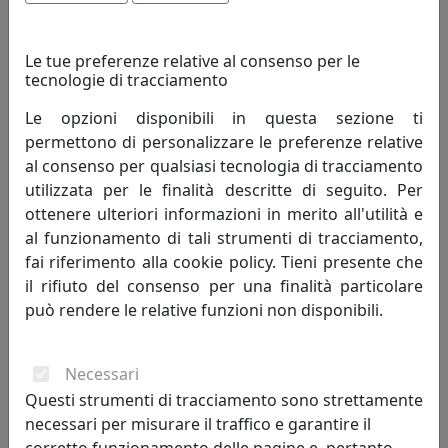
Innovazione è cambiamento che genera progresso
umano; porta con sé valori e risultati positivi, mai
negativi.
Le tue preferenze relative al consenso per le
tecnologie di tracciamento
Creatività - è un termine che indica l'arte o la capacità di
Le opzioni disponibili in questa sezione ti
creare e inventare."Creatività è unire elementi esistenti
permettono di personalizzare le preferenze relative
con connessioni nuove, che siano utili" - Henri Poincaré.
al consenso per qualsiasi tecnologia di tracciamento
La creatività si fonda sulla profonda conoscenza delle
utilizzata per le finalità descritte di seguito. Per
regole da superare, non può svilupparsi in assenza di
ottenere ulteriori informazioni in merito all'utilità e
competenze preliminari. Caratteristiche della
al funzionamento di tali strumenti di tracciamento,
personalità creativa sono curiosità, indipendenza,
fai riferimento alla cookie policy. Tieni presente che
spirito critico, autodisciplina.
il rifiuto del consenso per una finalità particolare
può rendere le relative funzioni non disponibili.
Competitività - indica il livello di capacità concorrenziale
di un sistema economico oppure di una singola
impresa od industria. Può anche essere definita come
Necessari
capacità di stare al passo con la concorrenza. Lo spirito
Questi strumenti di tracciamento sono strettamente
di rivalità è proprio di chi è competitivo.
necessari per misurare il traffico e garantire il