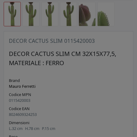
DECOR CACTUS SLIM 0115420003
DECOR CACTUS SLIM CM 32X15X77,5,
MATERIALE : FERRO
Brand
Mauro Ferretti
Codice MPN
0115420003
Codice EAN
8024609324253
Dimensioni
L.
32
cm
H.
78
cm
P.
15
cm
Peso