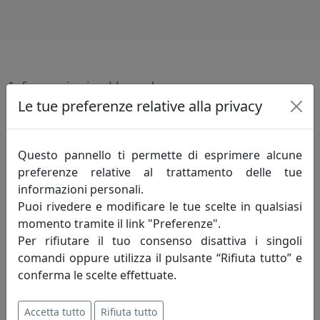
Informazioni sul brand
Le tue preferenze relative alla privacy
Innovazione-creatività-competitività: sono
i principi fondamentali che incarnano lo
spirito della mauro ferretti che da oltre
Questo pannello ti permette di esprimere alcune
trent'anni, attraverso le evoluzioni del
preferenze relative al trattamento delle tue
mercato, opera alla ricerca di un costante
informazioni personali.
miglioramento degli articoli proposti e del servizio
Puoi rivedere e modificare le tue scelte in qualsiasi
offerto al fine di soddisfare pienamente le esigenze di
momento tramite il link "Preferenze".
ogni cliente.
Per rifiutare il tuo consenso disattiva i singoli
comandi oppure utilizza il pulsante “Rifiuta tutto” e
Innovazione - è un'attività di pensiero che, elevando il
conferma le scelte effettuate.
livello di conoscenza attuale, perfeziona un processo
migliorando quindi il tenore di vita dell'uomo.
Accetta tutto
Rifiuta tutto