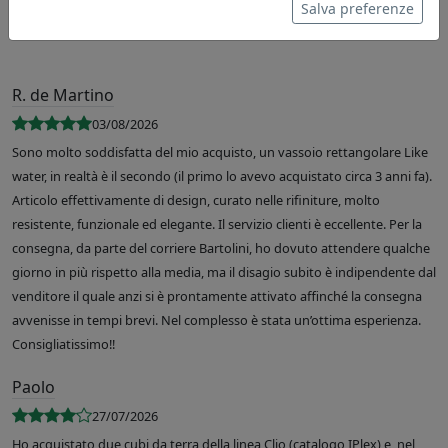
Salva preferenze
R. de Martino
03/08/2026
Sono molto soddisfatta del mio acquisto, un vassoio rettangolare Like
water, in realtà è il secondo (il primo lo avevo acquistato circa 3 anni fa).
Articolo effettivamente di design, curato nelle rifiniture, molto
resistente, funzionale ed elegante. Il servizio clienti è eccellente. Per la
consegna, da parte del corriere Bartolini, ho dovuto attendere qualche
giorno in più rispetto alla media, ma il disagio subito è indipendente dal
venditore il quale anzi si è prontamente attivato affinché la consegna
avvenisse in tempi brevi. Nel complesso è stata un’ottima esperienza.
Consigliatissimo!!
Paolo
27/07/2026
Ho acquistato due cubi da terra della linea Clio (catalogo IPlex) e, nel