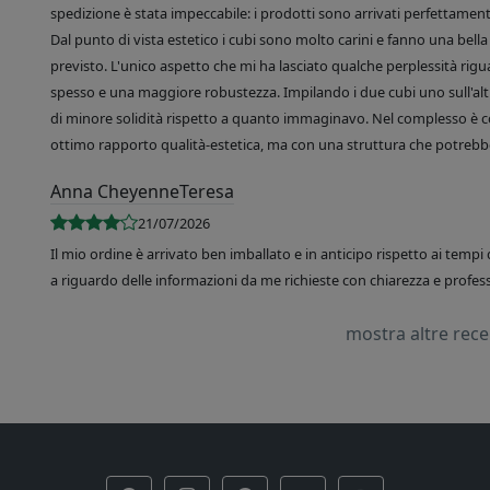
spedizione è stata impeccabile: i prodotti sono arrivati perfettamente
Dal punto di vista estetico i cubi sono molto carini e fanno una bella 
previsto. L'unico aspetto che mi ha lasciato qualche perplessità rigu
spesso e una maggiore robustezza. Impilando i due cubi uno sull'altr
di minore solidità rispetto a quanto immaginavo. Nel complesso è 
ottimo rapporto qualità-estetica, ma con una struttura che potrebbe
Anna CheyenneTeresa
21/07/2026
Il mio ordine è arrivato ben imballato e in anticipo rispetto ai tempi 
a riguardo delle informazioni da me richieste con chiarezza e professi
mostra altre rec