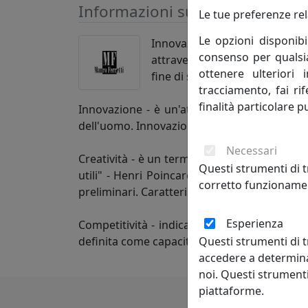
Informazioni sul brand
Le tue preferenze rel
Le opzioni disponibi
Innovazione-creatività-competi
consenso per qualsias
attraverso le evoluzioni del m
ottenere ulteriori 
fine di soddisfare pienamente 
tracciamento, fai ri
finalità particolare p
Innovazione - è un'attività di pensiero che
dell'uomo. Innovazione è cambiamento che ge
Necessari
Creatività - è un termine che indica l'arte o
Questi strumenti di t
utili" - Henri Poincaré. La creatività si f
corretto funzionamen
preliminari. Caratteristiche della personalità
Esperienza
Competitività - indica il livello di capaci
Questi strumenti di t
definita come capacità di stare al passo con l
accedere a determina
noi. Questi strumenti
piattaforme.