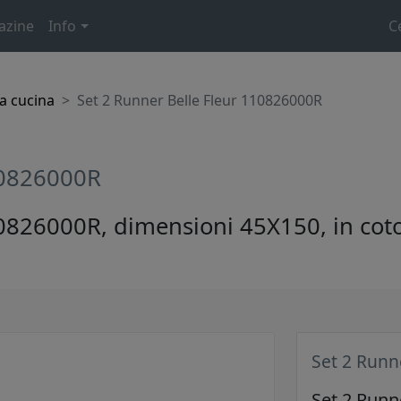
azine
Info
C
a cucina
Set 2 Runner Belle Fleur 110826000R
10826000R
10826000R, dimensioni 45X150, in cot
Set 2 Runn
Set 2 Runn