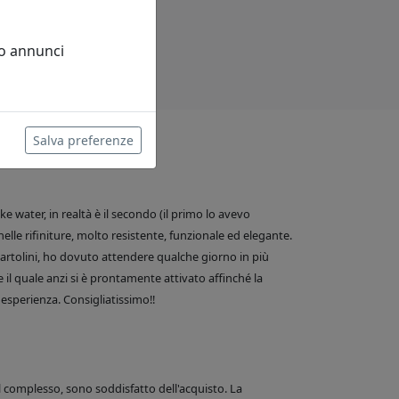
 o annunci
Salva preferenze
 water, in realtà è il secondo (il primo lo avevo
nelle rifiniture, molto resistente, funzionale ed elegante.
e Bartolini, ho dovuto attendere qualche giorno in più
 il quale anzi si è prontamente attivato affinché la
esperienza. Consigliatissimo!!
el complesso, sono soddisfatto dell'acquisto. La