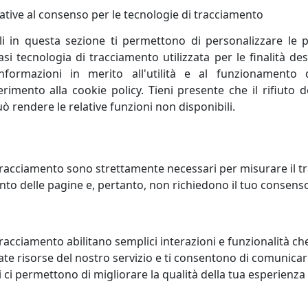
ative al consenso per le tecnologie di tracciamento
li in questa sezione ti permettono di personalizzare le p
tività: sono i principi fondamentali che incarnano lo spirito
i tecnologia di tracciamento utilizzata per le finalità des
ercato, opera alla ricerca di un costante miglioramento degl
informazioni in merito all'utilità e al funzionamento 
le esigenze di ogni cliente.
ferimento alla cookie policy. Tieni presente che il rifiuto
uò rendere le relative funzioni non disponibili.
, elevando il livello di conoscenza attuale, perfeziona un p
nera progresso umano; porta con sé valori e risultati posit
 la capacità di creare e inventare."Creatività è unire eleme
racciamento sono strettamente necessari per misurare il traf
onda sulla profonda conoscenza delle regole da superare, 
to delle pagine e, pertanto, non richiedono il tuo consens
 creativa sono curiosità, indipendenza, spirito critico, autodi
tà concorrenziale di un sistema economico oppure di una si
racciamento abilitano semplici interazioni e funzionalità ch
a concorrenza. Lo spirito di rivalità è proprio di chi è compe
te risorse del nostro servizio e ti consentono di comunicar
 ci permettono di migliorare la qualità della tua esperienza