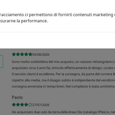
tracciamento ci permettono di fornirti contenuti marketing
misurarne la performance.
R. de Martino
03/08/2026
Sono molto soddisfatta del mio acquisto, un vassoio rettangolare Like
acquistato circa 3 anni fa). Articolo effettivamente di design, curato 
Il servizio clienti è eccellente. Per la consegna, da parte del corrier
rispetto alla media, ma il disagio subito è indipendente dal venditore
consegna avvenisse in tempi brevi. Nel complesso è stata un’ottima 
Paolo
27/07/2026
Ho acquistato due cubi da terra della linea Clio (catalogo IPlex) e, n