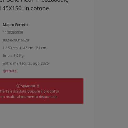
 45X150, in cotone
Mauro Ferretti
110826000R
8024609316678
L.
150
cm
H.
45
cm
P.
1
cm
fino a
1,0
Kg
entro martedì, 25 ago 2026
gratuita
spiacenti !!
offerta è scaduta oppure il prodotto
on risulta al momento disponibile