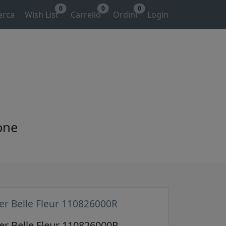
0
0
0
erca
Wish List
Carrello
Ordini
Login
one
er Belle Fleur 110826000R
er Belle Fleur 110826000R,