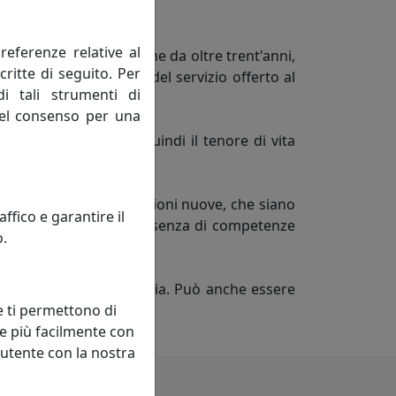
referenze relative al
 della mauro ferretti che da oltre trent'anni,
critte di seguito. Per
i articoli proposti e del servizio offerto al
di tali strumenti di
 del consenso per una
rocesso migliorando quindi il tenore di vita
ivi, mai negativi.
nti esistenti con connessioni nuove, che siano
fico e garantire il
non può svilupparsi in assenza di competenze
o.
sciplina.
ngola impresa od industria. Può anche essere
e ti permettono di
titivo.
e più facilmente con
 utente con la nostra