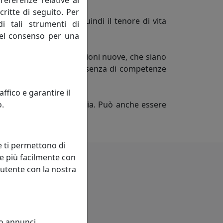
referenze relative al
critte di seguito. Per
rocesso migliorando quindi il tenore di vita
di tali strumenti di
ivi, mai negativi.
 del consenso per una
nti esistenti con connessioni nuove, che siano
non può svilupparsi in assenza di competenze
sciplina.
fico e garantire il
o.
ngola impresa od industria. Può anche essere
titivo.
e ti permettono di
e più facilmente con
 utente con la nostra
 o annunci