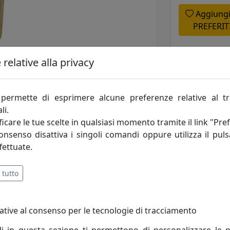
Aggiungi
PREFERIT
relative alla privacy
permette di esprimere alcune preferenze relative al t
li.
icare le tue scelte in qualsiasi momento tramite il link "Pre
consenso disattiva i singoli comandi oppure utilizza il puls
fettuate.
 tutto
tività: sono i principi fondamentali che incarnano lo spirito
ative al consenso per le tecnologie di tracciamento
ercato, opera alla ricerca di un costante miglioramento degl
le esigenze di ogni cliente.