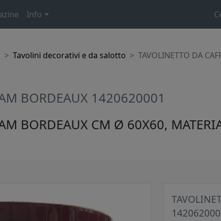
azine
Info
C
o
Tavolini decorativi e da salotto
TAVOLINETTO DA CAF
GLAM BORDEAUX 1420620001
LAM BORDEAUX CM Ø 60X60, MATERIA
TAVOLINET
142062000