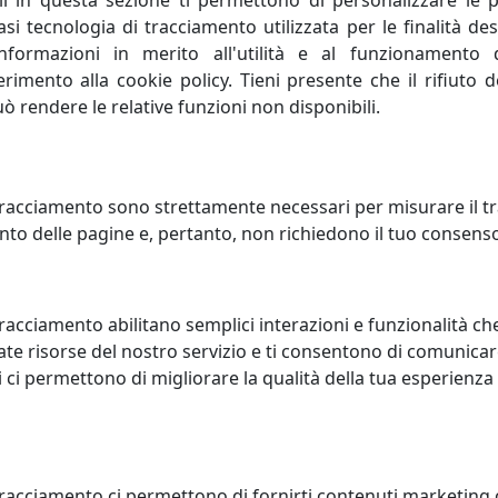
li in questa sezione ti permettono di personalizzare le p
i tecnologia di tracciamento utilizzata per le finalità des
, elevando il livello di conoscenza attuale, perfeziona un p
informazioni in merito all'utilità e al funzionamento 
nera progresso umano; porta con sé valori e risultati posit
ferimento alla cookie policy. Tieni presente che il rifiuto
uò rendere le relative funzioni non disponibili.
 la capacità di creare e inventare."Creatività è unire eleme
onda sulla profonda conoscenza delle regole da superare, 
 creativa sono curiosità, indipendenza, spirito critico, autodi
racciamento sono strettamente necessari per misurare il traf
to delle pagine e, pertanto, non richiedono il tuo consens
tà concorrenziale di un sistema economico oppure di una si
a concorrenza. Lo spirito di rivalità è proprio di chi è compe
racciamento abilitano semplici interazioni e funzionalità ch
te risorse del nostro servizio e ti consentono di comunicar
 ci permettono di migliorare la qualità della tua esperienza
tracciamento ci permettono di fornirti contenuti marketing