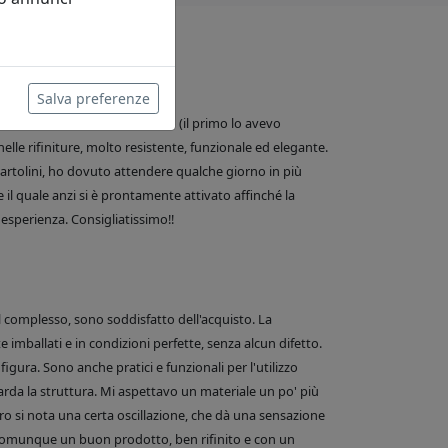
Salva preferenze
 water, in realtà è il secondo (il primo lo avevo
nelle rifiniture, molto resistente, funzionale ed elegante.
e Bartolini, ho dovuto attendere qualche giorno in più
 il quale anzi si è prontamente attivato affinché la
esperienza. Consigliatissimo!!
el complesso, sono soddisfatto dell'acquisto. La
 imballati e in condizioni perfette, senza alcun difetto.
figura. Sono anche pratici e funzionali per l'utilizzo
arda la struttura. Mi aspettavo un materiale un po' più
o si nota una certa oscillazione, che dà una sensazione
comunque un buon prodotto, ben rifinito e con un