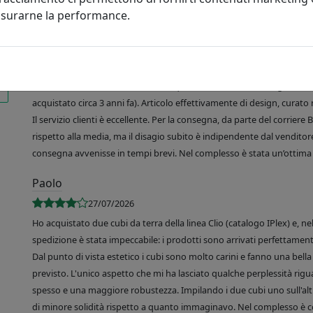
misurarne la performance.
R. de Martino
03/08/2026
Sono molto soddisfatta del mio acquisto, un vassoio rettangolare Like
acquistato circa 3 anni fa). Articolo effettivamente di design, curato 
Il servizio clienti è eccellente. Per la consegna, da parte del corrier
rispetto alla media, ma il disagio subito è indipendente dal venditore
consegna avvenisse in tempi brevi. Nel complesso è stata un’ottima 
Paolo
27/07/2026
Ho acquistato due cubi da terra della linea Clio (catalogo IPlex) e, n
spedizione è stata impeccabile: i prodotti sono arrivati perfettamente
Dal punto di vista estetico i cubi sono molto carini e fanno una bella 
previsto. L'unico aspetto che mi ha lasciato qualche perplessità rigu
spesso e una maggiore robustezza. Impilando i due cubi uno sull'altr
di minore solidità rispetto a quanto immaginavo. Nel complesso è 