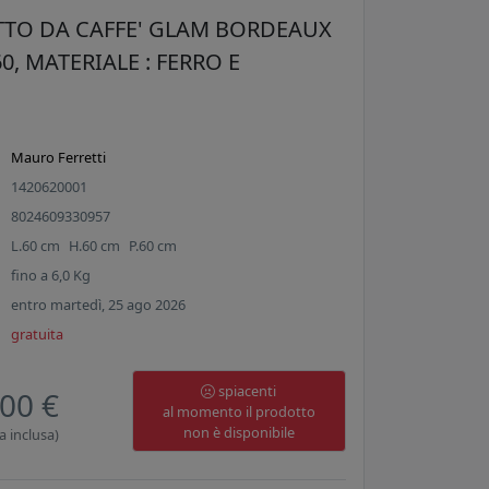
TTO DA CAFFE' GLAM BORDEAUX
0, MATERIALE : FERRO E
Mauro Ferretti
1420620001
8024609330957
L.
60
cm
H.
60
cm
P.
60
cm
fino a
6,0
Kg
entro martedì, 25 ago 2026
gratuita
spiacenti
00 €
al momento il prodotto
non è disponibile
a inclusa)