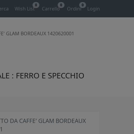
0
0
0
erca
Wish List
Carrello
Ordini
Login
FE' GLAM BORDEAUX 1420620001
LE : FERRO E SPECCHIO
TO DA CAFFE' GLAM BORDEAUX
1