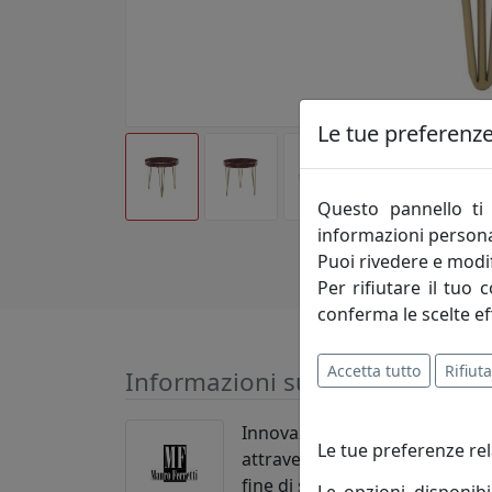
Le tue preferenze 
Questo pannello ti 
informazioni persona
Puoi rivedere e modif
Per rifiutare il tuo 
conferma le scelte ef
Accetta tutto
Rifiuta
Informazioni sul brand
Innovazione-creatività-competi
Le tue preferenze rel
attraverso le evoluzioni del m
fine di soddisfare pienamente 