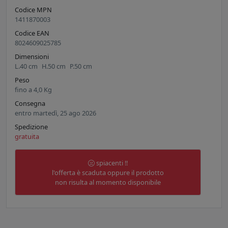
Codice MPN
1411870003
Codice EAN
8024609025785
Dimensioni
L.
40
cm
H.
50
cm
P.
50
cm
Peso
fino a
4,0
Kg
Consegna
entro martedì, 25 ago 2026
Spedizione
gratuita
spiacenti !!
l'offerta è scaduta oppure il prodotto
non risulta al momento disponibile