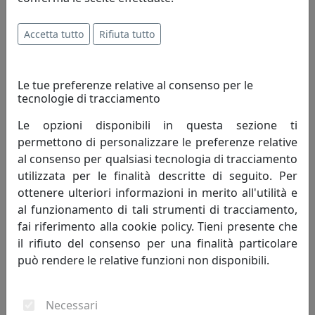
ogni cliente.
Accetta tutto
Rifiuta tutto
Innovazione - è un'attività di pensiero che, elevando il
livello di conoscenza attuale, perfeziona un processo
migliorando quindi il tenore di vita dell'uomo.
Le tue preferenze relative al consenso per le
Innovazione è cambiamento che genera progresso
tecnologie di tracciamento
umano; porta con sé valori e risultati positivi, mai
negativi.
Le opzioni disponibili in questa sezione ti
permettono di personalizzare le preferenze relative
Creatività - è un termine che indica l'arte o la capacità di
al consenso per qualsiasi tecnologia di tracciamento
creare e inventare."Creatività è unire elementi esistenti
utilizzata per le finalità descritte di seguito. Per
con connessioni nuove, che siano utili" - Henri Poincaré.
ottenere ulteriori informazioni in merito all'utilità e
La creatività si fonda sulla profonda conoscenza delle
al funzionamento di tali strumenti di tracciamento,
regole da superare, non può svilupparsi in assenza di
fai riferimento alla cookie policy. Tieni presente che
competenze preliminari. Caratteristiche della
il rifiuto del consenso per una finalità particolare
personalità creativa sono curiosità, indipendenza,
può rendere le relative funzioni non disponibili.
spirito critico, autodisciplina.
Necessari
Competitività - indica il livello di capacità concorrenziale