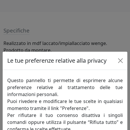
Specifiche
Realizzato in mdf laccato/impiallacciato wenge.
Prodotto da montare.
Le tue preferenze relative alla privacy
Informazioni sul brand
Questo pannello ti permette di esprimere alcune
Innovazione-creatività-competitività: sono
preferenze relative al trattamento delle tue
i principi fondamentali che incarnano lo
informazioni personali.
spirito della mauro ferretti che da oltre
Puoi rivedere e modificare le tue scelte in qualsiasi
trent'anni, attraverso le evoluzioni del
momento tramite il link "Preferenze".
mercato, opera alla ricerca di un costante
Per rifiutare il tuo consenso disattiva i singoli
miglioramento degli articoli proposti e del servizio
comandi oppure utilizza il pulsante “Rifiuta tutto” e
offerto al fine di soddisfare pienamente le esigenze di
conferma le scelte effettuate.