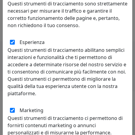
Questi strumenti di tracciamento sono strettamente
di un sistema economico oppure di una singola
necessari per misurare il traffico e garantire il
impresa od industria. Può anche essere definita come
corretto funzionamento delle pagine e, pertanto,
capacità di stare al passo con la concorrenza. Lo spirito
non richiedono il tuo consenso.
di rivalità è proprio di chi è competitivo.
Esperienza
Questi strumenti di tracciamento abilitano semplici
interazioni e funzionalità che ti permettono di
Potrebbero interessarti
accedere a determinate risorse del nostro servizio e
ti consentono di comunicare più facilmente con noi.
Questi strumenti ci permettono di migliorare la
qualità della tua esperienza utente con la nostra
piattaforme.
Lascia una recensione
Marketing
Questi strumenti di tracciamento ci permettono di
fornirti contenuti marketing o annunci
personalizzati e di misurarne la performance.