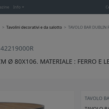
azine
Info
C
o
Tavolini decorativi e da salotto
TAVOLO BAR DUBLIN 
142219000R
M Ø 80X106. MATERIALE : FERRO E 
TAVOLO BA
TAVOLO BA