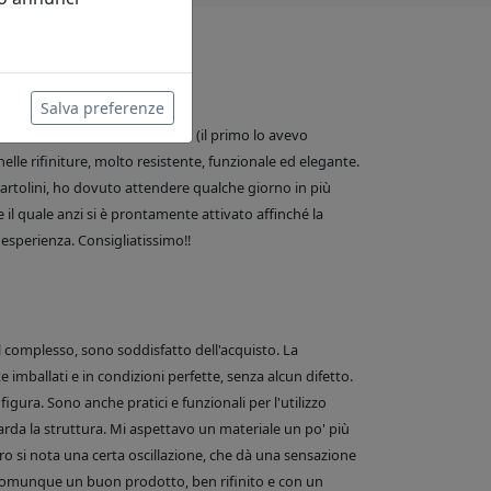
Salva preferenze
 water, in realtà è il secondo (il primo lo avevo
nelle rifiniture, molto resistente, funzionale ed elegante.
e Bartolini, ho dovuto attendere qualche giorno in più
 il quale anzi si è prontamente attivato affinché la
esperienza. Consigliatissimo!!
el complesso, sono soddisfatto dell'acquisto. La
 imballati e in condizioni perfette, senza alcun difetto.
figura. Sono anche pratici e funzionali per l'utilizzo
arda la struttura. Mi aspettavo un materiale un po' più
o si nota una certa oscillazione, che dà una sensazione
comunque un buon prodotto, ben rifinito e con un