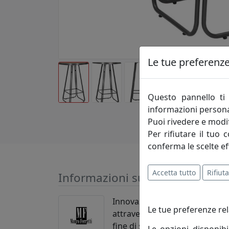
Le tue preferenze 
Questo pannello ti 
informazioni persona
Puoi rivedere e modif
Per rifiutare il tuo 
conferma le scelte ef
Accetta tutto
Rifiuta
Informazioni sul brand
Innovazione-creatività-competi
Le tue preferenze rel
attraverso le evoluzioni del m
fine di soddisfare pienamente 