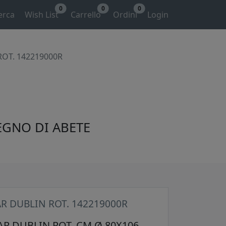
0
0
0
erca
Wish List
Carrello
Ordini
Login
ROT. 142219000R
LEGNO DI ABETE
R DUBLIN ROT. 142219000R
R DUBLIN ROT. CM Ø 80X106.