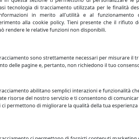
li in questa sezione ti permettono di personalizzare le p
i tecnologia di tracciamento utilizzata per le finalità des
, elevando il livello di conoscenza attuale, perfeziona un p
informazioni in merito all'utilità e al funzionamento 
nera progresso umano; porta con sé valori e risultati posit
ferimento alla cookie policy. Tieni presente che il rifiuto
uò rendere le relative funzioni non disponibili.
 la capacità di creare e inventare."Creatività è unire eleme
onda sulla profonda conoscenza delle regole da superare, 
 creativa sono curiosità, indipendenza, spirito critico, autodi
racciamento sono strettamente necessari per misurare il traf
to delle pagine e, pertanto, non richiedono il tuo consens
tà concorrenziale di un sistema economico oppure di una si
a concorrenza. Lo spirito di rivalità è proprio di chi è compe
racciamento abilitano semplici interazioni e funzionalità ch
te risorse del nostro servizio e ti consentono di comunicar
 ci permettono di migliorare la qualità della tua esperienza
tracciamento ci permettono di fornirti contenuti marketing