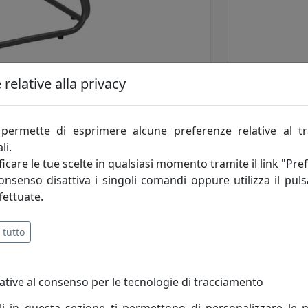
relative alla privacy
permette di esprimere alcune preferenze relative al t
li.
icare le tue scelte in qualsiasi momento tramite il link "Pre
consenso disattiva i singoli comandi oppure utilizza il puls
fettuate.
 tutto
tività: sono i principi fondamentali che incarnano lo spirito
ative al consenso per le tecnologie di tracciamento
ercato, opera alla ricerca di un costante miglioramento degl
le esigenze di ogni cliente.