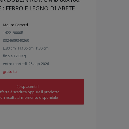
 : FERRO E LEGNO DI ABETE
Mauro Ferretti
142219000R
8024609340260
L.
80
cm
H.
106
cm
P.
80
cm
fino a
12,0
Kg
entro martedì, 25 ago 2026
gratuita
spiacenti !!
offerta è scaduta oppure il prodotto
on risulta al momento disponibile