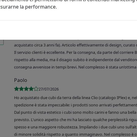
misurarne la performance.
R. de Martino
03/08/2026
Sono molto soddisfatta del mio acquisto, un vassoio rettangolare Like
acquistato circa 3 anni fa). Articolo effettivamente di design, curato 
Il servizio clienti è eccellente. Per la consegna, da parte del corrier
rispetto alla media, ma il disagio subito è indipendente dal venditore
consegna avvenisse in tempi brevi. Nel complesso è stata un’ottima 
Paolo
27/07/2026
Ho acquistato due cubi da terra della linea Clio (catalogo IPlex) e, n
spedizione è stata impeccabile: i prodotti sono arrivati perfettamente
Dal punto di vista estetico i cubi sono molto carini e fanno una bella 
previsto. L'unico aspetto che mi ha lasciato qualche perplessità rigu
spesso e una maggiore robustezza. Impilando i due cubi uno sull'altr
di minore solidità rispetto a quanto immaginavo. Nel complesso è 