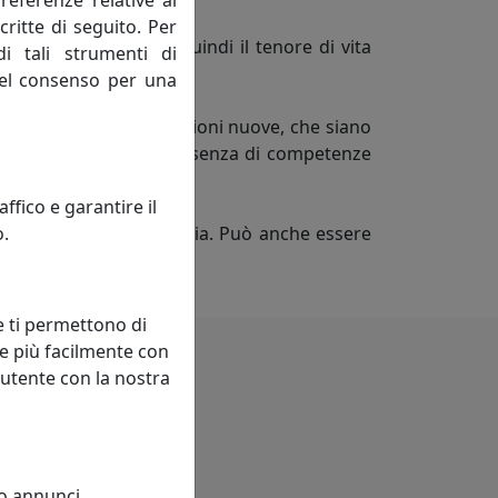
referenze relative al
critte di seguito. Per
rocesso migliorando quindi il tenore di vita
di tali strumenti di
ivi, mai negativi.
 del consenso per una
nti esistenti con connessioni nuove, che siano
non può svilupparsi in assenza di competenze
sciplina.
fico e garantire il
o.
ngola impresa od industria. Può anche essere
titivo.
e ti permettono di
e più facilmente con
 utente con la nostra
 o annunci