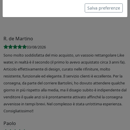
Salva preferenze
R. de Martino
03/08/2026
Sono molto soddisfatta del mio acquisto, un vassoio rettangolare Like
water, in realtà è il secondo (il primo lo avevo acquistato circa 3 anni fa).
Articolo effettivamente di design, curato nelle rifiniture, molto
resistente, funzionale ed elegante. Il servizio clienti è eccellente. Per la
consegna, da parte del corriere Bartolini, ho dovuto attendere qualche
giorno in più rispetto alla media, ma il disagio subito è indipendente dal
venditore il quale anzi si è prontamente attivato affinché la consegna
avvenisse in tempi brevi. Nel complesso è stata un’ottima esperienza.
Consigliatissimo!!
Paolo