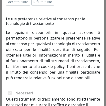
Accetta tutto
Rifiuta tutto
migliorando quindi il tenore di vita dell'uomo.
Innovazione è cambiamento che genera progresso
umano; porta con sé valori e risultati positivi, mai
Le tue preferenze relative al consenso per le
negativi.
tecnologie di tracciamento
Le opzioni disponibili in questa sezione ti
Creatività - è un termine che indica l'arte o la capacità di
permettono di personalizzare le preferenze relative
creare e inventare."Creatività è unire elementi esistenti
al consenso per qualsiasi tecnologia di tracciamento
con connessioni nuove, che siano utili" - Henri Poincaré.
utilizzata per le finalità descritte di seguito. Per
La creatività si fonda sulla profonda conoscenza delle
ottenere ulteriori informazioni in merito all'utilità e
regole da superare, non può svilupparsi in assenza di
al funzionamento di tali strumenti di tracciamento,
competenze preliminari. Caratteristiche della
fai riferimento alla cookie policy. Tieni presente che
personalità creativa sono curiosità, indipendenza,
il rifiuto del consenso per una finalità particolare
spirito critico, autodisciplina.
può rendere le relative funzioni non disponibili.
Competitività - indica il livello di capacità concorrenziale
di un sistema economico oppure di una singola
Necessari
impresa od industria. Può anche essere definita come
Questi strumenti di tracciamento sono strettamente
capacità di stare al passo con la concorrenza. Lo spirito
necessari per misurare il traffico e garantire il