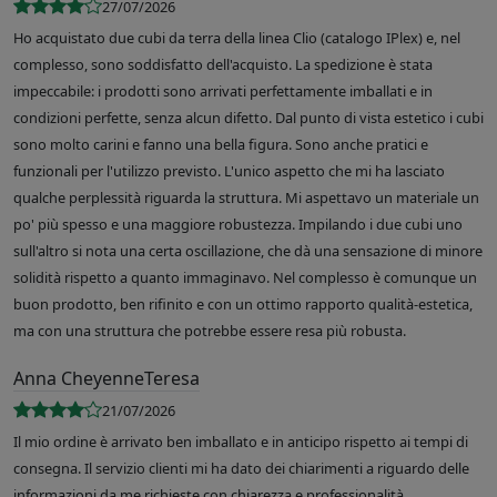
27/07/2026
Ho acquistato due cubi da terra della linea Clio (catalogo IPlex) e, nel
complesso, sono soddisfatto dell'acquisto. La spedizione è stata
impeccabile: i prodotti sono arrivati perfettamente imballati e in
condizioni perfette, senza alcun difetto. Dal punto di vista estetico i cubi
sono molto carini e fanno una bella figura. Sono anche pratici e
funzionali per l'utilizzo previsto. L'unico aspetto che mi ha lasciato
qualche perplessità riguarda la struttura. Mi aspettavo un materiale un
po' più spesso e una maggiore robustezza. Impilando i due cubi uno
sull'altro si nota una certa oscillazione, che dà una sensazione di minore
solidità rispetto a quanto immaginavo. Nel complesso è comunque un
buon prodotto, ben rifinito e con un ottimo rapporto qualità-estetica,
ma con una struttura che potrebbe essere resa più robusta.
Anna CheyenneTeresa
21/07/2026
Il mio ordine è arrivato ben imballato e in anticipo rispetto ai tempi di
consegna. Il servizio clienti mi ha dato dei chiarimenti a riguardo delle
informazioni da me richieste con chiarezza e professionalità.