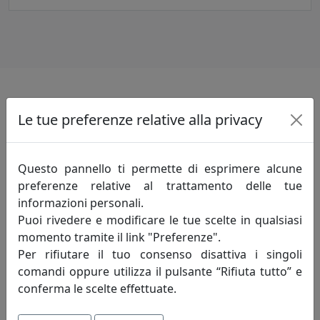
Informazioni sul brand
Le tue preferenze relative alla privacy
Innovazione-creatività-competitività: sono
i principi fondamentali che incarnano lo
Questo pannello ti permette di esprimere alcune
spirito della mauro ferretti che da oltre
preferenze relative al trattamento delle tue
trent'anni, attraverso le evoluzioni del
informazioni personali.
mercato, opera alla ricerca di un costante
Puoi rivedere e modificare le tue scelte in qualsiasi
miglioramento degli articoli proposti e del servizio
momento tramite il link "Preferenze".
offerto al fine di soddisfare pienamente le esigenze di
Per rifiutare il tuo consenso disattiva i singoli
ogni cliente.
comandi oppure utilizza il pulsante “Rifiuta tutto” e
conferma le scelte effettuate.
Innovazione - è un'attività di pensiero che, elevando il
livello di conoscenza attuale, perfeziona un processo