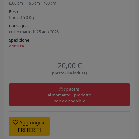
L.
60
cm
H.
95
cm
P.
60
cm
Peso
fino a
15,0
Kg
Consegna
entro martedì, 25 ago 2026
Spedizione
gratuita
20,00 €
prezzo (iva inclusa)
spiacenti
al momento il prodotto
non è disponibile
Aggiungi ai
PREFERITI