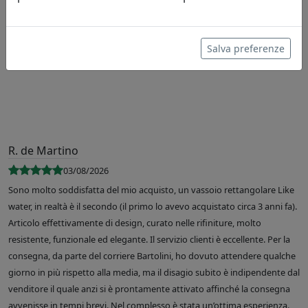
Leggi le recensioni
Salva preferenze
R. de Martino
03/08/2026
Sono molto soddisfatta del mio acquisto, un vassoio rettangolare Like
water, in realtà è il secondo (il primo lo avevo acquistato circa 3 anni fa).
Articolo effettivamente di design, curato nelle rifiniture, molto
resistente, funzionale ed elegante. Il servizio clienti è eccellente. Per la
consegna, da parte del corriere Bartolini, ho dovuto attendere qualche
giorno in più rispetto alla media, ma il disagio subito è indipendente dal
venditore il quale anzi si è prontamente attivato affinché la consegna
avvenisse in tempi brevi. Nel complesso è stata un’ottima esperienza.