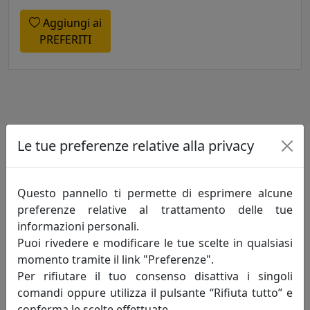
Aggiungi ai
PREFERITI
Le tue preferenze relative alla privacy
Informazioni sul brand
Questo pannello ti permette di esprimere alcune
Innovazione-creatività-competitività: sono
preferenze relative al trattamento delle tue
i principi fondamentali che incarnano lo
informazioni personali.
spirito della mauro ferretti che da oltre
Puoi rivedere e modificare le tue scelte in qualsiasi
trent'anni, attraverso le evoluzioni del
momento tramite il link "Preferenze".
mercato, opera alla ricerca di un costante
Per rifiutare il tuo consenso disattiva i singoli
miglioramento degli articoli proposti e del servizio
comandi oppure utilizza il pulsante “Rifiuta tutto” e
offerto al fine di soddisfare pienamente le esigenze di
conferma le scelte effettuate.