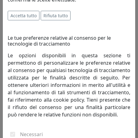
ogni cliente.
Accetta tutto
Rifiuta tutto
Innovazione - è un'attività di pensiero che, elevando il
livello di conoscenza attuale, perfeziona un processo
migliorando quindi il tenore di vita dell'uomo.
Le tue preferenze relative al consenso per le
Innovazione è cambiamento che genera progresso
tecnologie di tracciamento
umano; porta con sé valori e risultati positivi, mai
negativi.
Le opzioni disponibili in questa sezione ti
permettono di personalizzare le preferenze relative
Creatività - è un termine che indica l'arte o la capacità di
al consenso per qualsiasi tecnologia di tracciamento
creare e inventare."Creatività è unire elementi esistenti
utilizzata per le finalità descritte di seguito. Per
con connessioni nuove, che siano utili" - Henri Poincaré.
ottenere ulteriori informazioni in merito all'utilità e
La creatività si fonda sulla profonda conoscenza delle
al funzionamento di tali strumenti di tracciamento,
regole da superare, non può svilupparsi in assenza di
fai riferimento alla cookie policy. Tieni presente che
competenze preliminari. Caratteristiche della
il rifiuto del consenso per una finalità particolare
personalità creativa sono curiosità, indipendenza,
può rendere le relative funzioni non disponibili.
spirito critico, autodisciplina.
Necessari
Competitività - indica il livello di capacità concorrenziale