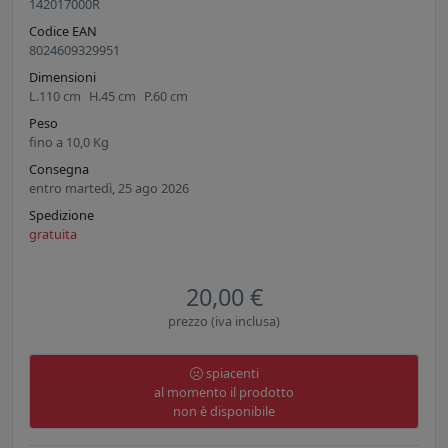
142017000R
Codice EAN
8024609329951
Dimensioni
L.
110
cm
H.
45
cm
P.
60
cm
Peso
fino a
10,0
Kg
Consegna
entro martedì, 25 ago 2026
Spedizione
gratuita
20,00 €
prezzo (iva inclusa)
spiacenti
al momento il prodotto
non è disponibile