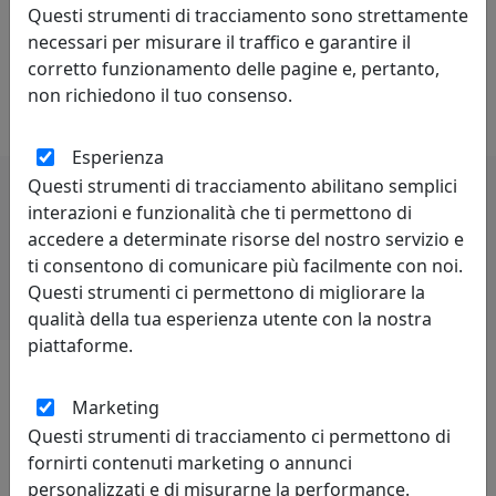
Questi strumenti di tracciamento sono strettamente
di un sistema economico oppure di una singola
necessari per misurare il traffico e garantire il
impresa od industria. Può anche essere definita come
corretto funzionamento delle pagine e, pertanto,
capacità di stare al passo con la concorrenza. Lo spirito
non richiedono il tuo consenso.
di rivalità è proprio di chi è competitivo.
Esperienza
Questi strumenti di tracciamento abilitano semplici
interazioni e funzionalità che ti permettono di
Potrebbero interessarti
accedere a determinate risorse del nostro servizio e
ti consentono di comunicare più facilmente con noi.
Questi strumenti ci permettono di migliorare la
qualità della tua esperienza utente con la nostra
piattaforme.
Marketing
Lascia una recensione
Questi strumenti di tracciamento ci permettono di
fornirti contenuti marketing o annunci
personalizzati e di misurarne la performance.