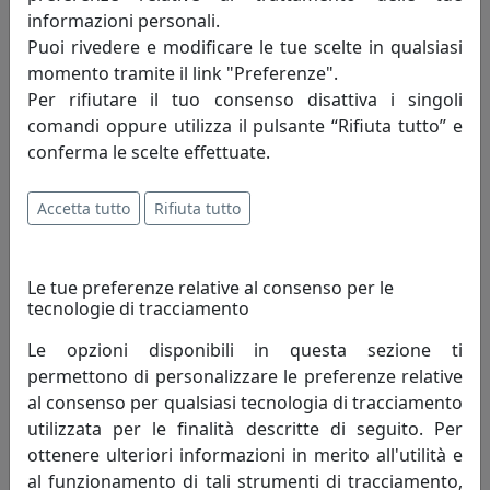
215,00 €
informazioni personali.
Puoi rivedere e modificare le tue scelte in qualsiasi
momento tramite il link "Preferenze".
Per rifiutare il tuo consenso disattiva i singoli
comandi oppure utilizza il pulsante “Rifiuta tutto” e
conferma le scelte effettuate.
Accetta tutto
Rifiuta tutto
Le tue preferenze relative al consenso per le
tecnologie di tracciamento
APPENDIABITI FIOCCO A PARETE OG06000-07 FANGO
MemeDesign
Le opzioni disponibili in questa sezione ti
permettono di personalizzare le preferenze relative
215,00 €
al consenso per qualsiasi tecnologia di tracciamento
utilizzata per le finalità descritte di seguito. Per
ottenere ulteriori informazioni in merito all'utilità e
al funzionamento di tali strumenti di tracciamento,