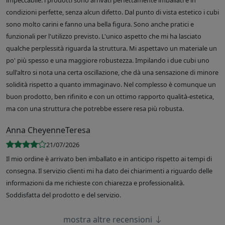
impeccabile: i prodotti sono arrivati perfettamente imballati e in
condizioni perfette, senza alcun difetto. Dal punto di vista estetico i cubi
sono molto carini e fanno una bella figura. Sono anche pratici e
funzionali per l'utilizzo previsto. L'unico aspetto che mi ha lasciato
qualche perplessità riguarda la struttura. Mi aspettavo un materiale un
po' più spesso e una maggiore robustezza. Impilando i due cubi uno
sull'altro si nota una certa oscillazione, che dà una sensazione di minore
solidità rispetto a quanto immaginavo. Nel complesso è comunque un
buon prodotto, ben rifinito e con un ottimo rapporto qualità-estetica,
ma con una struttura che potrebbe essere resa più robusta.
Anna CheyenneTeresa
21/07/2026
Il mio ordine è arrivato ben imballato e in anticipo rispetto ai tempi di
consegna. Il servizio clienti mi ha dato dei chiarimenti a riguardo delle
informazioni da me richieste con chiarezza e professionalità.
Soddisfatta del prodotto e del servizio.
mostra altre recensioni