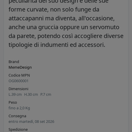
peculiarità del suo design e delle sue
forme curvate, non solo funge da
attaccapanni ma diventa, all'occasione,
anche una gruccia oppure un servomuto
da parete, potendo così accogliere diverse
tipologie di indumenti ed accessori.
Brand
MemeDesign
Codice MPN
OG0600001
Dimensioni
L.
39
cm
H.
30
cm
P.
7
cm
Peso
fino a
2,0
Kg
Consegna
entro martedì, 08 set 2026
Spedizione