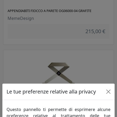
APPENDIABITI FIOCCO A PARETE OG06000-04 GRAFITE
MemeDesign
215,00 €
Le tue preferenze relative alla privacy
APPENDIABITI FIOCCO A PARETE OG06000-06 CANAPA
MemeDesign
Questo pannello ti permette di esprimere alcune
preferenze relative al trattamento delle tue