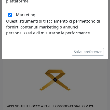
piattaforme.
Marketing
Questi strumenti di tracciamento ci permettono di
APPENDIABITI FIOCCO A PARETE OG06000-12 NERO
fornirti contenuti marketing o annunci
MemeDesign
personalizzati e di misurarne la performance.
215,00 €
Salva preferenze
APPENDIABITI FIOCCO A PARETE OG06000-13 GIALLO MAYA