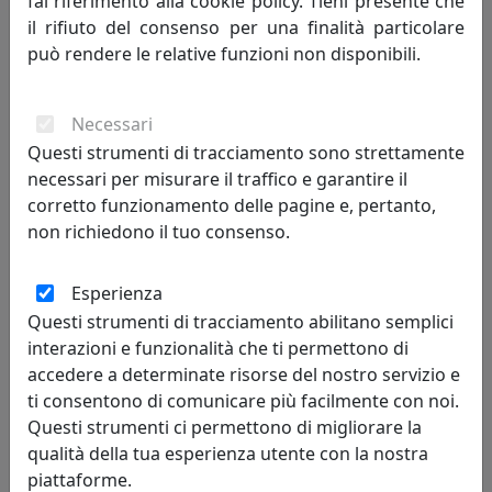
fai riferimento alla cookie policy. Tieni presente che
TAVOLINO CONICO BOBINO CON TOP IN METALLO CT01040M-01
il rifiuto del consenso per una finalità particolare
BIANCO
può rendere le relative funzioni non disponibili.
MemeDesign
399,00 €
Necessari
Questi strumenti di tracciamento sono strettamente
necessari per misurare il traffico e garantire il
corretto funzionamento delle pagine e, pertanto,
non richiedono il tuo consenso.
Esperienza
Questi strumenti di tracciamento abilitano semplici
interazioni e funzionalità che ti permettono di
accedere a determinate risorse del nostro servizio e
ti consentono di comunicare più facilmente con noi.
TAVOLINO CONICO BOBINO CON TOP IN METALLO CT01040M-03
Questi strumenti ci permettono di migliorare la
PIOGGIA
qualità della tua esperienza utente con la nostra
MemeDesign
piattaforme.