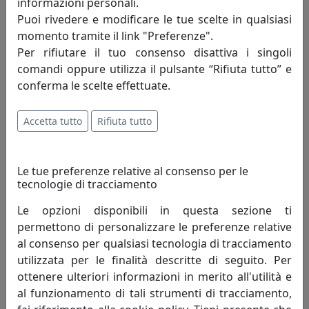
informazioni personali.
Puoi rivedere e modificare le tue scelte in qualsiasi
momento tramite il link "Preferenze".
Per rifiutare il tuo consenso disattiva i singoli
TAVOLINO CONICO BOBINO CON TOP IN LEGNO CT01040L-07
comandi oppure utilizza il pulsante “Rifiuta tutto” e
FANGO
conferma le scelte effettuate.
MemeDesign
Accetta tutto
Rifiuta tutto
410,00 €
Le tue preferenze relative al consenso per le
tecnologie di tracciamento
Le opzioni disponibili in questa sezione ti
permettono di personalizzare le preferenze relative
al consenso per qualsiasi tecnologia di tracciamento
utilizzata per le finalità descritte di seguito. Per
ottenere ulteriori informazioni in merito all'utilità e
al funzionamento di tali strumenti di tracciamento,