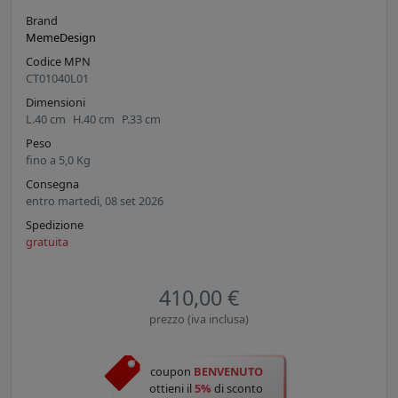
Brand
MemeDesign
Codice MPN
CT01040L01
Dimensioni
L.
40
cm
H.
40
cm
P.
33
cm
Peso
fino a
5,0
Kg
Consegna
entro martedì, 08 set 2026
Spedizione
gratuita
410,00 €
prezzo (iva inclusa)
coupon
BENVENUTO
ottieni il
5%
di sconto