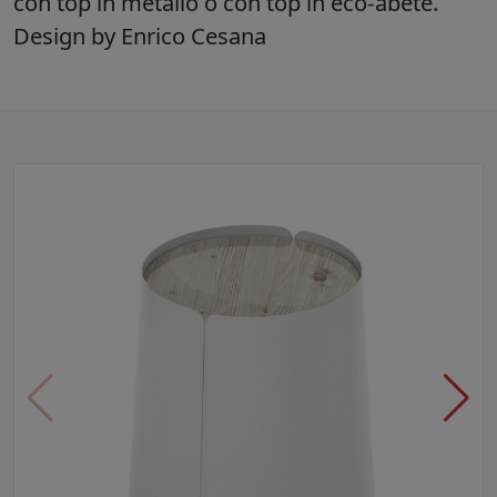
con top in metallo o con top in eco-abete.
Design by Enrico Cesana