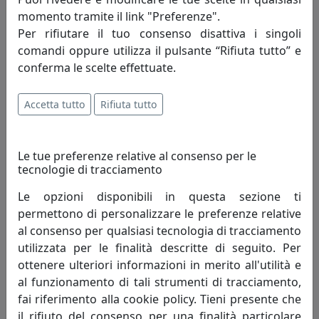
momento tramite il link "Preferenze".
TAVOLINO ROUND 1 ROTONDO D40 IN METALLO CT05040-06
Per rifiutare il tuo consenso disattiva i singoli
CANAPA
comandi oppure utilizza il pulsante “Rifiuta tutto” e
MemeDesign
conferma le scelte effettuate.
388,00 €
Accetta tutto
Rifiuta tutto
Le tue preferenze relative al consenso per le
tecnologie di tracciamento
Le opzioni disponibili in questa sezione ti
permettono di personalizzare le preferenze relative
al consenso per qualsiasi tecnologia di tracciamento
utilizzata per le finalità descritte di seguito. Per
ottenere ulteriori informazioni in merito all'utilità e
al funzionamento di tali strumenti di tracciamento,
TAVOLINO ROUND 1 ROTONDO D40 IN METALLO CT05040-07
FANGO
fai riferimento alla cookie policy. Tieni presente che
MemeDesign
il rifiuto del consenso per una finalità particolare