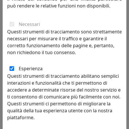
può rendere le relative funzioni non disponibili.
388,00 €
Necessari
Questi strumenti di tracciamento sono strettamente
necessari per misurare il traffico e garantire il
corretto funzionamento delle pagine e, pertanto,
non richiedono il tuo consenso.
Esperienza
Questi strumenti di tracciamento abilitano semplici
interazioni e funzionalità che ti permettono di
accedere a determinate risorse del nostro servizio e
TAVOLINO ROUND 1 ROTONDO D40 IN METALLO CT05040-10
PETROLIO
ti consentono di comunicare più facilmente con noi.
Questi strumenti ci permettono di migliorare la
MemeDesign
qualità della tua esperienza utente con la nostra
388,00 €
piattaforme.