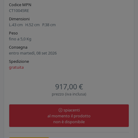
Codice MPN
CT10045RE
Dimensioni
L.
43
cm
H.
52
cm
P.
38
cm
Peso
fino a
5,0
Kg
Consegna
entro martedì, 08 set 2026
Spedizione
gratuita
917,00 €
prezzo (iva inclusa)
spiacenti
al momento il prodotto
non è disponibile