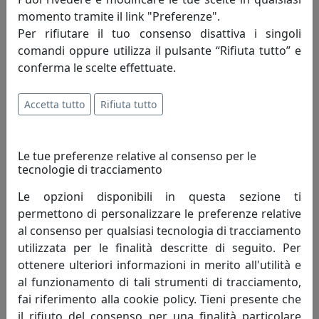
momento tramite il link "Preferenze".
TAVOLINO ROUND 1 ROTONDO D40 IN METALLO CT05040-06
Per rifiutare il tuo consenso disattiva i singoli
CANAPA
comandi oppure utilizza il pulsante “Rifiuta tutto” e
MemeDesign
conferma le scelte effettuate.
388,00 €
Accetta tutto
Rifiuta tutto
Le tue preferenze relative al consenso per le
tecnologie di tracciamento
Le opzioni disponibili in questa sezione ti
permettono di personalizzare le preferenze relative
al consenso per qualsiasi tecnologia di tracciamento
utilizzata per le finalità descritte di seguito. Per
ottenere ulteriori informazioni in merito all'utilità e
al funzionamento di tali strumenti di tracciamento,
TAVOLINO ROUND 1 ROTONDO D40 IN METALLO CT05040-07
FANGO
fai riferimento alla cookie policy. Tieni presente che
MemeDesign
il rifiuto del consenso per una finalità particolare