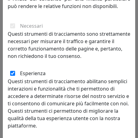
può rendere le relative funzioni non disponibili.
388,00 €
Necessari
Questi strumenti di tracciamento sono strettamente
necessari per misurare il traffico e garantire il
corretto funzionamento delle pagine e, pertanto,
non richiedono il tuo consenso.
Esperienza
Questi strumenti di tracciamento abilitano semplici
interazioni e funzionalità che ti permettono di
accedere a determinate risorse del nostro servizio e
TAVOLINO ROUND 1 ROTONDO D40 IN METALLO CT05040-10
PETROLIO
ti consentono di comunicare più facilmente con noi.
Questi strumenti ci permettono di migliorare la
MemeDesign
qualità della tua esperienza utente con la nostra
388,00 €
piattaforme.