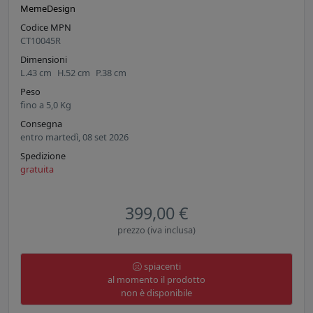
MemeDesign
Codice MPN
CT10045R
Dimensioni
L.
43
cm
H.
52
cm
P.
38
cm
Peso
fino a
5,0
Kg
Consegna
entro martedì, 08 set 2026
Spedizione
gratuita
399,00 €
prezzo (iva inclusa)
spiacenti
al momento il prodotto
non è disponibile