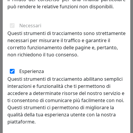
può rendere le relative funzioni non disponibili.
464,00 €
Necessari
Questi strumenti di tracciamento sono strettamente
necessari per misurare il traffico e garantire il
corretto funzionamento delle pagine e, pertanto,
non richiedono il tuo consenso.
Esperienza
Questi strumenti di tracciamento abilitano semplici
interazioni e funzionalità che ti permettono di
accedere a determinate risorse del nostro servizio e
TAVOLINO ROUND 1 ROTONDO D40 OUTDOOR ECT05040-04
GRAFITE
ti consentono di comunicare più facilmente con noi.
Questi strumenti ci permettono di migliorare la
MemeDesign
qualità della tua esperienza utente con la nostra
piattaforme.
464,00 €