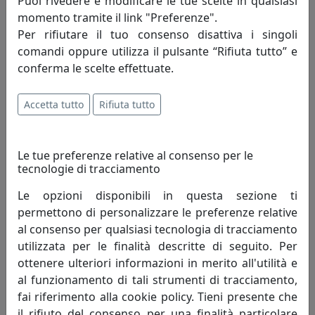
Puoi rivedere e modificare le tue scelte in qualsiasi
momento tramite il link "Preferenze".
TAVOLINO ROUND 1 ROTONDO D40 OUTDOOR ECT05040-01
Per rifiutare il tuo consenso disattiva i singoli
BIANCO
comandi oppure utilizza il pulsante “Rifiuta tutto” e
MemeDesign
conferma le scelte effettuate.
464,00 €
Accetta tutto
Rifiuta tutto
Le tue preferenze relative al consenso per le
tecnologie di tracciamento
Le opzioni disponibili in questa sezione ti
permettono di personalizzare le preferenze relative
al consenso per qualsiasi tecnologia di tracciamento
utilizzata per le finalità descritte di seguito. Per
ottenere ulteriori informazioni in merito all'utilità e
al funzionamento di tali strumenti di tracciamento,
TAVOLINO ROUND 1 ROTONDO D40 OUTDOOR ECT05040-03
PIOGGIA
fai riferimento alla cookie policy. Tieni presente che
il rifiuto del consenso per una finalità particolare
MemeDesign