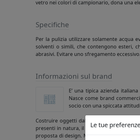
vetro nei colori di campionario, dona una el
Specifiche
Per la pulizia utilizzare solamente acqua e
solventi o simili, che contengono esteri, c
abrasivi. Evitare uno sfregamento eccessivo
Informazioni sul brand
E’ una tipica azienda italiana
Nasce come brand commerciale 
socio con una spiccata attitud
Costruire oggetti dal design propositivo, c
Le tue preferenze 
presenti in natura, il ferro e nello specific
proposta di design. MEME trae il suo nome d