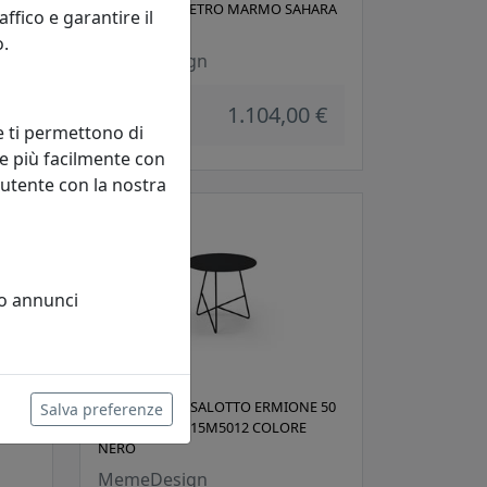
HARA
CON TOP IN VETRO MARMO SAHARA
fico e garantire il
BLACK
o.
MemeDesign
 €
1.104,00 €
e ti permettono di
e più facilmente con
 utente con la nostra
 o annunci
E 50
TAVOLINO DA SALOTTO ERMIONE 50
Salva preferenze
IN ACCIAIO CT15M5012 COLORE
NERO
MemeDesign