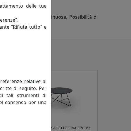
rattamento delle tue
Forme arrotondate e sinuose, Possibilità di
ferenze".
e montaggio
ante “Rifiuta tutto” e
referenze relative al
critte di seguito. Per
di tali strumenti di
 del consenso per una
E 50
TAVOLINO DA SALOTTO ERMIONE 65