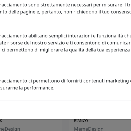
TOP IN VETRO MARMO
CON TOP IN VETRO MARMO SA
racciamento sono strettamente necessari per misurare il traf
CATTA
BLACK
to delle pagine e, pertanto, non richiedono il tuo consens
eDesign
MemeDesign
928,00 €
928,00
racciamento abilitano semplici interazioni e funzionalità ch
te risorse del nostro servizio e ti consentono di comunicar
 ci permettono di migliorare la qualità della tua esperienza
tracciamento ci permettono di fornirti contenuti marketing
misurarne la performance.
LINO DA SALOTTO ERMIONE 90
TAVOLINO DA SALOTTO ERMION
TOP IN VETRO MARMO SAHARA
IN ACCIAIO CT15M5001 COLORE
K
BIANCO
eDesign
MemeDesign