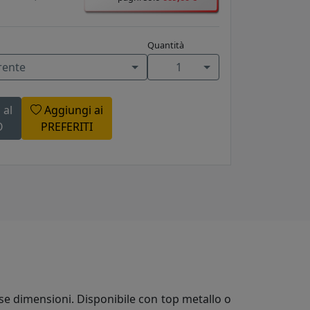
Quantità
rente
1
 al
Aggiungi ai
O
PREFERITI
rose dimensioni. Disponibile con top metallo o