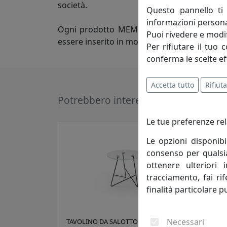
società.
Questo pannello ti 
informazioni persona
Ogni prodotto MEME deve pertanto risponder
Puoi rivedere e modif
essere inserito in molteplici aree abitative
Per rifiutare il tuo 
conferma le scelte ef
Accetta tutto
Rifiuta
Potrebbero interessarti
Le tue preferenze rel
Le opzioni disponibi
consenso per qualsias
ottenere ulteriori 
tracciamento, fai ri
finalità particolare p
Necessari
TAVOLINO DA SALOTTO ERMIONE 50
TAVO