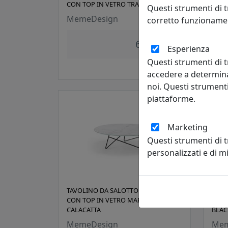
CON TOP IN VETRO TRASPARENTE
CON 
Questi strumenti di t
CALA
MemeDesign
corretto funzionamen
Mem
626,00 €
Esperienza
Questi strumenti di t
accedere a determina
noi. Questi strumenti
piattaforme.
Marketing
Questi strumenti di 
personalizzati e di 
TAVOLINO DA SALOTTO ERMIONE 90
TAVO
CON TOP IN VETRO MARMO
CON 
CALACATTA
BLAC
MemeDesign
Mem