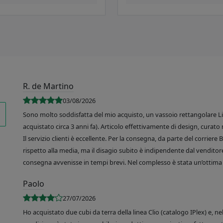
R. de Martino
03/08/2026
Sono molto soddisfatta del mio acquisto, un vassoio rettangolare Like
acquistato circa 3 anni fa). Articolo effettivamente di design, curato 
Il servizio clienti è eccellente. Per la consegna, da parte del corrier
rispetto alla media, ma il disagio subito è indipendente dal venditore
consegna avvenisse in tempi brevi. Nel complesso è stata un’ottima 
Paolo
27/07/2026
Ho acquistato due cubi da terra della linea Clio (catalogo IPlex) e, n