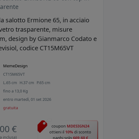
parente
a salotto Ermione 65, in acciaio
 vetro trasparente, misure
m, design by Gianmarco Codato e
evisiol, codice CT15M65VT
MemeDesign
CT15M65VT
L.
65
cm
H.
37
cm
P.
65
cm
fino a
13,0
Kg
entro martedì, 01 set 2026
gratuita
00 €
coupon
MDESIGN24
ottieni il
10%
di sconto
a inclusa)
paghi solo
669,60 €