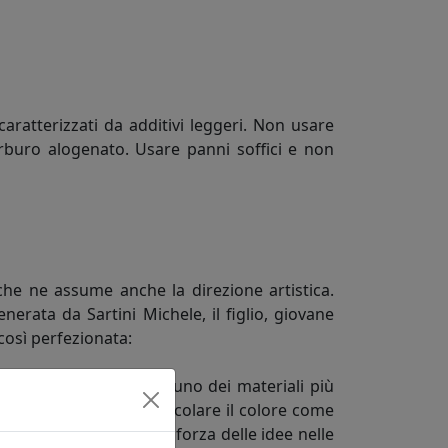
aratterizzati da additivi leggeri. Non usare
carburo alogenato. Usare panni soffici e non
, che ne assume anche la direzione artistica.
rata da Sartini Michele, il figlio, giovane
così perfezionata:
 abitative. Nobilitare uno dei materiali più
inuose. Valorizzare e veicolare il colore come
unità di misura della forza delle idee nelle