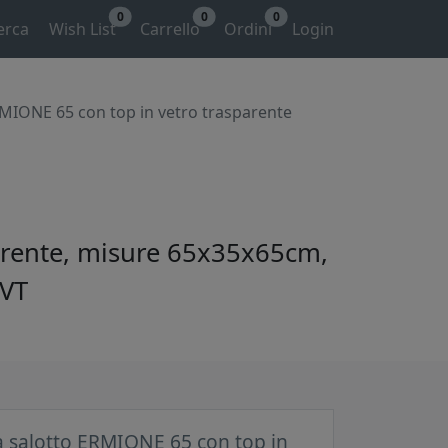
0
0
0
erca
Wish List
Carrello
Ordini
Login
RMIONE 65 con top in vetro trasparente
sparente, misure 65x35x65cm,
5VT
a salotto ERMIONE 65 con top in