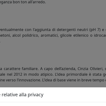
eganza bon ton all'arredo.
ventualmente con l'aggiunta di detergenti neutri (pH 7) e c
hetoni, alcol polidrico, aromatici, glicole etilenico o idro
.
 a carattere familiare. A capo dell’azienda, Cinzia Olivieri
nel 2012 in modo atipico. L’idea primordiale è stata gene
ine verso l’innovazione. L’idea di base viene in breve tempo 
ontemporaneo e che abbiano un utilizzo pratico in più aree
relative alla privacy
o la lamiera, attraverso forme e linee morbide, curvilinee, s
alla memetica, la moderna scienza che studia i memi, cioè l’