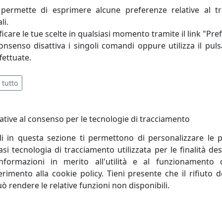
permette di esprimere alcune preferenze relative al t
li.
e ai seguenti requisiti: Design creativo e trasversale, 
icare le tue scelte in qualsiasi momento tramite il link "Pre
, Qualità eccellente MADE IN ITALY, Semplicità nel trasporto 
consenso disattiva i singoli comandi oppure utilizza il puls
fettuate.
 tutto
ative al consenso per le tecnologie di tracciamento
li in questa sezione ti permettono di personalizzare le p
i tecnologia di tracciamento utilizzata per le finalità des
informazioni in merito all'utilità e al funzionamento 
ferimento alla cookie policy. Tieni presente che il rifiuto
uò rendere le relative funzioni non disponibili.
LINO DA SALOTTO ERMIONE 50
TAVOLINO DA SALOTTO ERMION