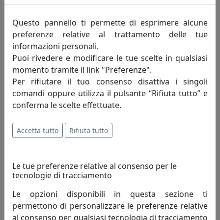
Questo pannello ti permette di esprimere alcune
preferenze relative al trattamento delle tue
informazioni personali.
Puoi rivedere e modificare le tue scelte in qualsiasi
momento tramite il link "Preferenze".
Per rifiutare il tuo consenso disattiva i singoli
comandi oppure utilizza il pulsante “Rifiuta tutto” e
conferma le scelte effettuate.
Accetta tutto
Rifiuta tutto
TAVOLINO DA SALOTTO ERMIONE 90 IN ACCIAIO CT15M9004
COLORE GRAFITE
MemeDesign
Le tue preferenze relative al consenso per le
tecnologie di tracciamento
548,00 €
Le opzioni disponibili in questa sezione ti
permettono di personalizzare le preferenze relative
al consenso per qualsiasi tecnologia di tracciamento