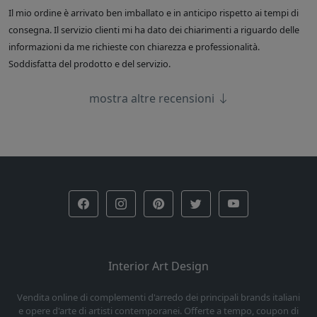
Il mio ordine è arrivato ben imballato e in anticipo rispetto ai tempi di
consegna. Il servizio clienti mi ha dato dei chiarimenti a riguardo delle
informazioni da me richieste con chiarezza e professionalità.
Soddisfatta del prodotto e del servizio.
mostra altre recensioni
Interior Art Design
Vendita online di complementi d'arredo dei principali brands italiani
e opere d'arte di artisti contemporanei. Offerte a tempo, coupon di