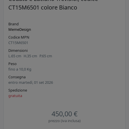
CT15M6501 colore Bianco
Brand
MemeDesign
Codice MPN
CT15M6501
Dimensioni
L.
65
cm
H.
35
cm
P.
65
cm
Peso
fino a
10,0
Kg
Consegna
entro martedì, 01 set 2026
Spedizione
gratuita
450,00 €
prezzo (iva inclusa)