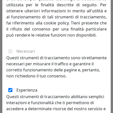
utilizzata per le finalità descritte di seguito. Per
ottenere ulteriori informazioni in merito all'utilità e
al funzionamento di tali strumenti di tracciamento,
fai riferimento alla cookie policy. Tieni presente che
il rifiuto del consenso per una finalità particolare
può rendere le relative funzioni non disponibili.
TAVOLINO DA SALOTTO ERMIONE 90 IN ACCIAIO CT15M9003
Necessari
COLORE PIOGGIA
Questi strumenti di tracciamento sono strettamente
MemeDesign
necessari per misurare il traffico e garantire il
corretto funzionamento delle pagine e, pertanto,
548,00 €
non richiedono il tuo consenso.
Esperienza
Questi strumenti di tracciamento abilitano semplici
interazioni e funzionalità che ti permettono di
accedere a determinate risorse del nostro servizio e