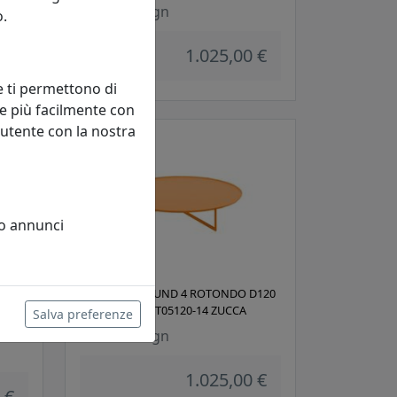
MemeDesign
o.
 €
1.025,00 €
e ti permettono di
e più facilmente con
 utente con la nostra
 o annunci
D120
TAVOLINO ROUND 4 ROTONDO D120
IN METALLO CT05120-14 ZUCCA
Salva preferenze
MemeDesign
1.025,00 €
 €