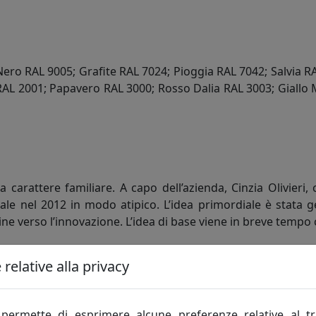
Nero RAL 9005; Grafite RAL 7024; Pioggia RAL 7042; Salvia R
RAL 2001; Papavero RAL 3000; Rosso Dalia RAL 3003; Giall
 a carattere familiare. A capo dell’azienda, Cinzia Olivieri
nel 2012 in modo atipico. L’idea primordiale è stata gene
ine verso l’innovazione. L’idea di base viene in breve tempo 
ontemporaneo e che abbiano un utilizzo pratico in più aree
relative alla privacy
o la lamiera, attraverso forme e linee morbide, curvilinee, s
alla memetica, la moderna scienza che studia i memi, cioè l’
permette di esprimere alcune preferenze relative al t