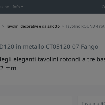
azine
Info
C
o
Tavolini decorativi e da salotto
Tavolino ROUND 4 rot
D120 in metallo CT05120-07 Fango
i eleganti tavolini rotondi a tre ba
e 2 mm.
Tavolino R