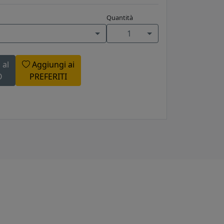
Quantità
1
 al
Aggiungi ai
O
PREFERITI