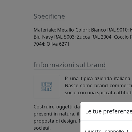
Specifiche
Materiale: Metallo Colori: Bianco RAL 9010; 
Blu Navy RAL 5003; Zucca RAL 2004; Coccio 
7044; Oliva 6271
Informazioni sul brand
E’ una tipica azienda italiana
Nasce come brand commerciale 
socio con una spiccata attitud
Costruire oggetti dal design propositivo, c
Le tue preferenze 
presenti in natura, il ferro e nello specific
proposta di design. MEME trae il suo nome d
società.
Questo pannello ti 