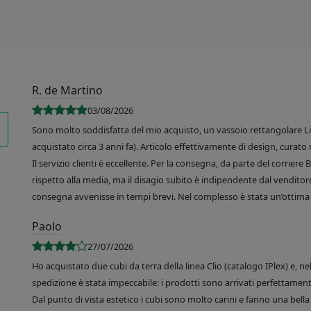
R. de Martino
03/08/2026
Sono molto soddisfatta del mio acquisto, un vassoio rettangolare Like
acquistato circa 3 anni fa). Articolo effettivamente di design, curato 
Il servizio clienti è eccellente. Per la consegna, da parte del corrier
rispetto alla media, ma il disagio subito è indipendente dal venditore
consegna avvenisse in tempi brevi. Nel complesso è stata un’ottima 
Paolo
27/07/2026
Ho acquistato due cubi da terra della linea Clio (catalogo IPlex) e, n
spedizione è stata impeccabile: i prodotti sono arrivati perfettamente
Dal punto di vista estetico i cubi sono molto carini e fanno una bella 