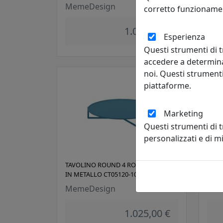
MemeDesign
Mem
corretto funzionamen
1.025,00 €
Esperienza
Questi strumenti di t
accedere a determina
noi. Questi strumenti
piattaforme.
Marketing
Questi strumenti di 
personalizzati e di 
TAVOLINO ROUND 4 ROTONDO D120
TAVO
IN METALLO CT05120-10 PETROLIO
IN M
MemeDesign
Mem
1.025,00 €