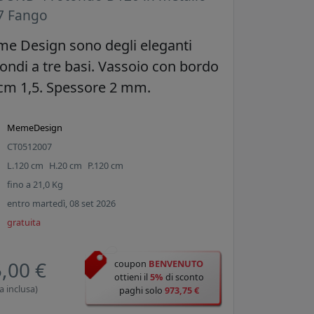
7 Fango
e Design sono degli eleganti
tondi a tre basi. Vassoio con bordo
i cm 1,5. Spessore 2 mm.
MemeDesign
CT0512007
L.
120
cm
H.
20
cm
P.
120
cm
fino a
21,0
Kg
entro martedì, 08 set 2026
gratuita
,00 €
coupon
BENVENUTO
ottieni il
5%
di sconto
a inclusa)
paghi solo
973,75 €