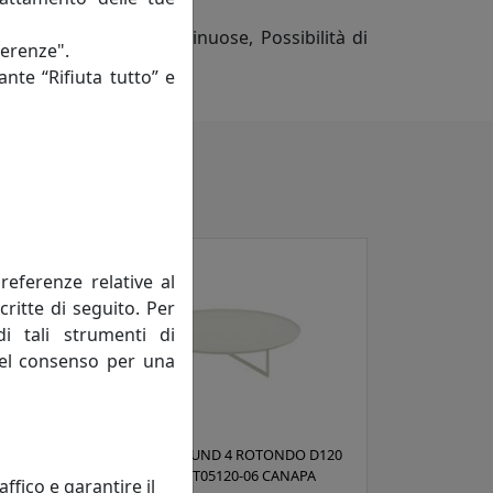
Forme arrotondate e sinuose, Possibilità di
ferenze".
e montaggio
ante “Rifiuta tutto” e
referenze relative al
critte di seguito. Per
di tali strumenti di
 del consenso per una
D120
TAVOLINO ROUND 4 ROTONDO D120
E
IN METALLO CT05120-06 CANAPA
fico e garantire il