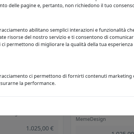
eDesign
MemeDesign
to delle pagine e, pertanto, non richiedono il tuo consens
1.025,00 €
1.025,00
racciamento abilitano semplici interazioni e funzionalità ch
te risorse del nostro servizio e ti consentono di comunicar
 ci permettono di migliorare la qualità della tua esperienza
tracciamento ci permettono di fornirti contenuti marketing
misurarne la performance.
LINO ROUND 4 ROTONDO D120
TAVOLINO ROUND 4 ROTONDO 
ETALLO CT05120-12 NERO
IN METALLO CT05120-13 GIALLO
MAYA
eDesign
MemeDesign
1.025,00 €
1.025,00