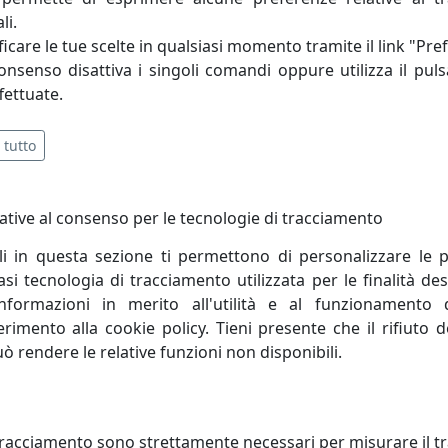
li.
e ai seguenti requisiti: Design creativo e trasversale, 
icare le tue scelte in qualsiasi momento tramite il link "Pre
, Qualità eccellente MADE IN ITALY, Semplicità nel trasporto 
consenso disattiva i singoli comandi oppure utilizza il puls
fettuate.
 tutto
ative al consenso per le tecnologie di tracciamento
li in questa sezione ti permettono di personalizzare le p
i tecnologia di tracciamento utilizzata per le finalità des
informazioni in merito all'utilità e al funzionamento 
ferimento alla cookie policy. Tieni presente che il rifiuto
uò rendere le relative funzioni non disponibili.
LINO ROUND 4 ROTONDO D120
TAVOLINO ROUND 4 ROTONDO 
ETALLO CT05120-03 PIOGGIA
IN METALLO CT05120-04 GRAFIT
racciamento sono strettamente necessari per misurare il traf