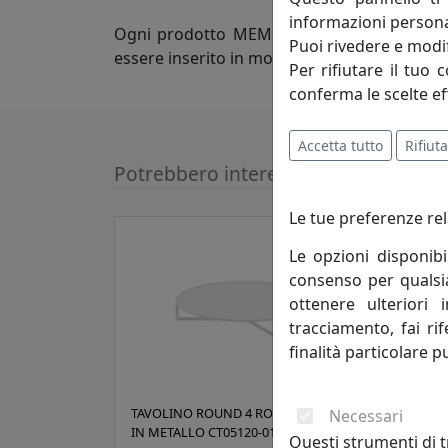
informazioni persona
Ogni prodotto MEME deve pertanto risponder
Puoi rivedere e modif
essere inserito in molteplici aree abitative
Per rifiutare il tuo 
conferma le scelte ef
Accetta tutto
Rifiuta
Potrebbero interessarti
Le tue preferenze rel
Le opzioni disponibi
consenso per qualsias
ottenere ulteriori 
tracciamento, fai ri
finalità particolare p
TAVOLINO ROUND 4 ROTONDO D120
TAVO
Necessari
IN METALLO CT05120-01 BIANCO
IN M
Questi strumenti di t