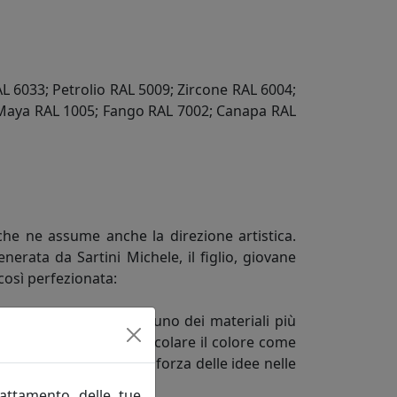
AL 6033; Petrolio RAL 5009; Zircone RAL 6004;
o Maya RAL 1005; Fango RAL 7002; Canapa RAL
, che ne assume anche la direzione artistica.
rata da Sartini Michele, il figlio, giovane
così perfezionata:
 abitative. Nobilitare uno dei materiali più
inuose. Valorizzare e veicolare il colore come
unità di misura della forza delle idee nelle
rattamento delle tue