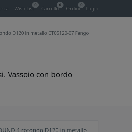
0
0
0
erca
Wish List
Carrello
Ordini
Login
ondo D120 in metallo CT05120-07 Fango
si. Vassoio con bordo
OUND 4 rotondo D120 in metallo