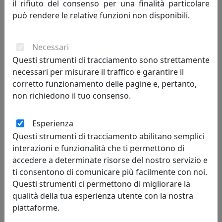
il rifiuto del consenso per una finalità particolare
MemeDesign
può rendere le relative funzioni non disponibili.
809,00 €
Necessari
Questi strumenti di tracciamento sono strettamente
necessari per misurare il traffico e garantire il
corretto funzionamento delle pagine e, pertanto,
non richiedono il tuo consenso.
Esperienza
Questi strumenti di tracciamento abilitano semplici
interazioni e funzionalità che ti permettono di
accedere a determinate risorse del nostro servizio e
TAVOLINO ROUND 5 ROTONDO D95 IN METALLO CT05095-12
ti consentono di comunicare più facilmente con noi.
NERO
Questi strumenti ci permettono di migliorare la
MemeDesign
qualità della tua esperienza utente con la nostra
piattaforme.
809,00 €