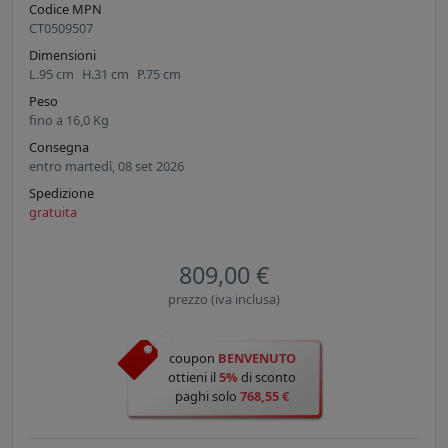
Codice MPN
CT0509507
Dimensioni
L.
95
cm
H.
31
cm
P.
75
cm
Peso
fino a
16,0
Kg
Consegna
entro martedì, 08 set 2026
Spedizione
gratuita
809,00 €
prezzo (iva inclusa)
coupon
BENVENUTO
ottieni il
5%
di sconto
paghi solo
768,55 €