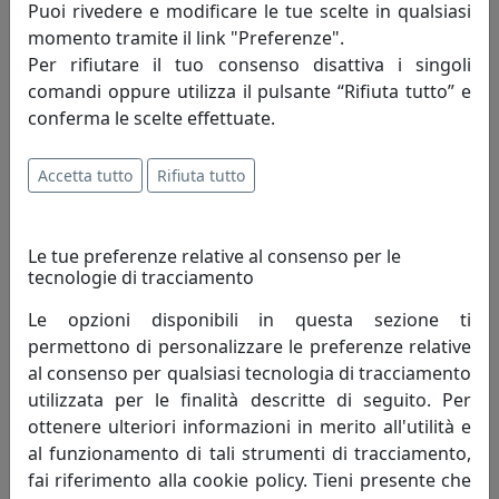
Puoi rivedere e modificare le tue scelte in qualsiasi
momento tramite il link "Preferenze".
TAVOLINO ROUND 5 ROTONDO D95 IN METALLO CT05095-06
Per rifiutare il tuo consenso disattiva i singoli
CANAPA
comandi oppure utilizza il pulsante “Rifiuta tutto” e
MemeDesign
conferma le scelte effettuate.
809,00 €
Accetta tutto
Rifiuta tutto
Le tue preferenze relative al consenso per le
tecnologie di tracciamento
Le opzioni disponibili in questa sezione ti
permettono di personalizzare le preferenze relative
al consenso per qualsiasi tecnologia di tracciamento
utilizzata per le finalità descritte di seguito. Per
ottenere ulteriori informazioni in merito all'utilità e
al funzionamento di tali strumenti di tracciamento,
TAVOLINO ROUND 5 ROTONDO D95 IN METALLO CT05095-10
fai riferimento alla cookie policy. Tieni presente che
PETROLIO